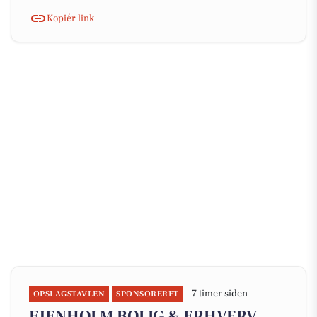
Kopiér link
7 timer siden
OPSLAGSTAVLEN
SPONSORERET
EJENHOLM BOLIG & ERHVERV