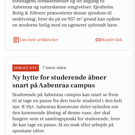
hverdagens fornødenheder og let adgang til
Aabenraa og naturskønne omgivelser. Ejenholm
Bolig & Erhverv præsenterer denne ejendom til
nedrivning, hvor du på en 957 m² grund kan opføre
en moderne bolig med en ugeneret sydvendt have.
Læs hele artiklen her
Kopiér link
7 timer siden
LOKALT NYT
Ny hytte for studerende åbner
snart på Aabenraa campus
Studerende på Aabenraa campus kan snart se frem
til at tage en pause fra den travle studietid i den helt
nye Æ Hyt. Aabenraa Kommune deler nyheden om
den kommende åbning af denne oase, der skal
fungere som et samlingspunkt for studerende, hvor
de kan tage en pause, få en snak eller arbejde på
spontane idéer.