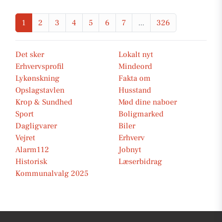
1
2
3
4
5
6
7
...
326
Det sker
Lokalt nyt
Erhvervsprofil
Mindeord
Lykønskning
Fakta om
Opslagstavlen
Husstand
Krop & Sundhed
Mød dine naboer
Sport
Boligmarked
Dagligvarer
Biler
Vejret
Erhverv
Alarm112
Jobnyt
Historisk
Læserbidrag
Kommunalvalg 2025