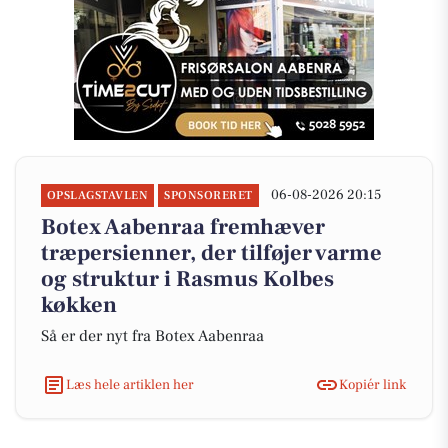
06-08-2026 20:15
OPSLAGSTAVLEN
SPONSORERET
Botex Aabenraa fremhæver
træpersienner, der tilføjer varme
og struktur i Rasmus Kolbes
køkken
Så er der nyt fra Botex Aabenraa
Læs hele artiklen her
Kopiér link