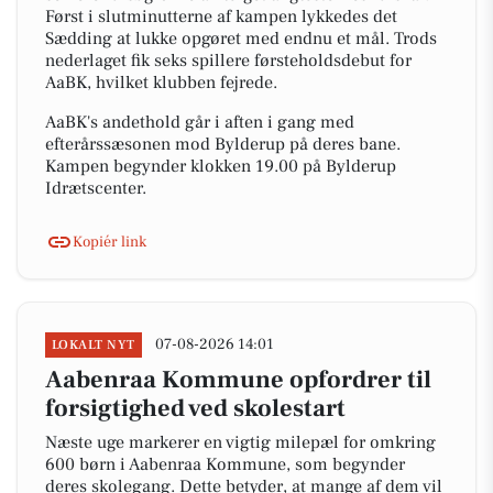
Først i slutminutterne af kampen lykkedes det
Sædding at lukke opgøret med endnu et mål. Trods
nederlaget fik seks spillere førsteholdsdebut for
AaBK, hvilket klubben fejrede.
AaBK's andethold går i aften i gang med
efterårssæsonen mod Bylderup på deres bane.
Kampen begynder klokken 19.00 på Bylderup
Idrætscenter.
Kopiér link
07-08-2026 14:01
LOKALT NYT
Aabenraa Kommune opfordrer til
forsigtighed ved skolestart
Næste uge markerer en vigtig milepæl for omkring
600 børn i Aabenraa Kommune, som begynder
deres skolegang. Dette betyder, at mange af dem vil