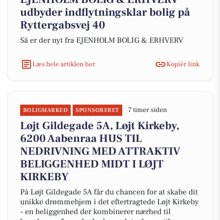
udbyder indflytningsklar bolig på
Ryttergabsvej 40
Så er der nyt fra EJENHOLM BOLIG & ERHVERV
Læs hele artiklen her
Kopiér link
7 timer siden
BOLIGMARKED
SPONSORERET
Løjt Gildegade 5A, Løjt Kirkeby,
6200 Aabenraa HUS TIL
NEDRIVNING MED ATTRAKTIV
BELIGGENHED MIDT I LØJT
KIRKEBY
På Løjt Gildegade 5A får du chancen for at skabe dit
unikke drømmehjem i det eftertragtede Løjt Kirkeby
– en beliggenhed der kombinerer nærhed til