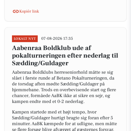
Kopiér link
07-08-2026 17:35
LOKALT NYT
Aabenraa Boldklub ude af
pokalturneringen efter nederlag til
Sædding/Guldager
Aabenraa Boldklubs herreseniorhold måtte se sig
slået i første runde af Betano Pokalturneringen, da
de torsdag aften mødte Sædding/Guldager på
hjemmebane. Trods en overbevisende start og flere
chancer, formåede AaBK ikke at sikre en sejr, og
kampen endte med et 0-2 nederlag.
Kampen startede med et højt tempo, hvor
Sædding/Guldager hurtigt bragte sig foran efter 5
minutter. AaBK kæmpede for at udligne, men måtte
se flere forsøg blive afværget af gæsternes forsvar.