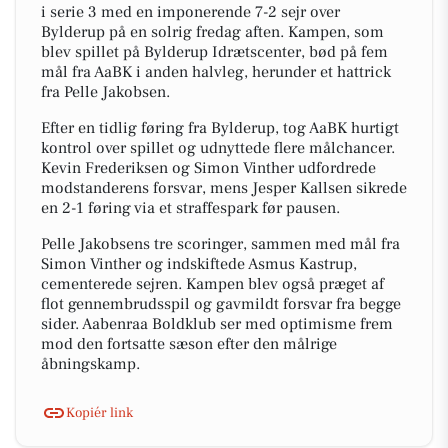
i serie 3 med en imponerende 7-2 sejr over
Bylderup på en solrig fredag aften. Kampen, som
blev spillet på Bylderup Idrætscenter, bød på fem
mål fra AaBK i anden halvleg, herunder et hattrick
fra Pelle Jakobsen.
Efter en tidlig føring fra Bylderup, tog AaBK hurtigt
kontrol over spillet og udnyttede flere målchancer.
Kevin Frederiksen og Simon Vinther udfordrede
modstanderens forsvar, mens Jesper Kallsen sikrede
en 2-1 føring via et straffespark før pausen.
Pelle Jakobsens tre scoringer, sammen med mål fra
Simon Vinther og indskiftede Asmus Kastrup,
cementerede sejren. Kampen blev også præget af
flot gennembrudsspil og gavmildt forsvar fra begge
sider. Aabenraa Boldklub ser med optimisme frem
mod den fortsatte sæson efter den målrige
åbningskamp.
Kopiér link