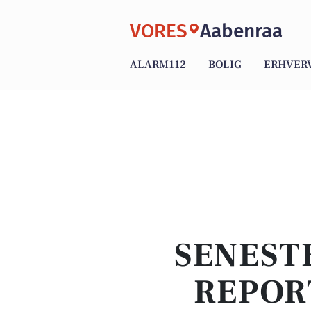
VORES
Aabenraa
ALARM112
BOLIG
ERHVER
SENEST
REPOR