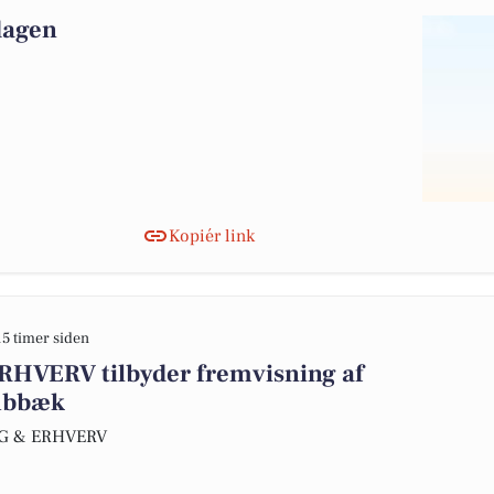
 dagen
Kopiér link
15 timer siden
HVERV tilbyder fremvisning af
tubbæk
LIG & ERHVERV