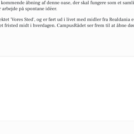
mmende åbning af denne oase, der skal fungere som et samlin
r arbejde på spontane idéer.
ktet 'Vores Sted', og er ført ud i livet med midler fra Realdania 
et fristed midt i hverdagen. CampusRådet ser frem til at åbne døren