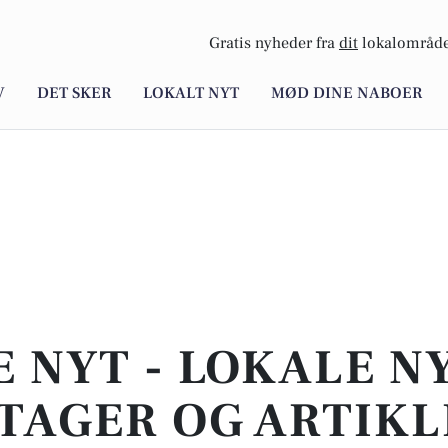
Gratis nyheder fra
dit
lokalområde
V
DET SKER
LOKALT NYT
MØD DINE NABOER
E NYT - LOKALE N
TAGER OG ARTIKL