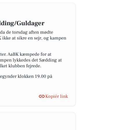
ædding/Guldager
 da de torsdag aften mødte
ikke at sikre en sejr, og kampen
tter. AaBK kæmpede for at
 kampen lykkedes det Sædding at
lket klubben fejrede.
begynder klokken 19.00 på
Kopiér link