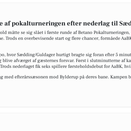
 af pokalturneringen efter nederlag til S
d måtte se sig slået i første runde af Betano Pokalturneringen,
Trods en overbevisende start og flere chancer, formåede AaBK 
o, hvor Sædding/Guldager hurtigt bragte sig foran efter 5 minu
g blive afværget af gæsternes forsvar. Først i slutminutterne af
rods nederlaget fik seks spillere førsteholdsdebut for AaBK, hvi
gang med efterårssæsonen mod Bylderup på deres bane. Kampen 