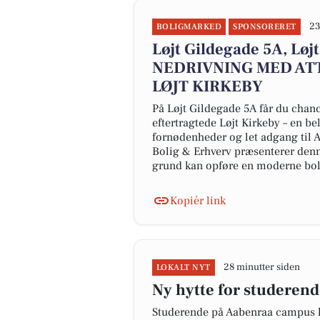
23
BOLIGMARKED
SPONSORERET
Løjt Gildegade 5A, Lø
NEDRIVNING MED AT
LØJT KIRKEBY
På Løjt Gildegade 5A får du chan
eftertragtede Løjt Kirkeby – en 
fornødenheder og let adgang til
Bolig & Erhverv præsenterer denn
grund kan opføre en moderne bol
Kopiér link
28 minutter siden
LOKALT NYT
Ny hytte for studeren
Studerende på Aabenraa campus kan