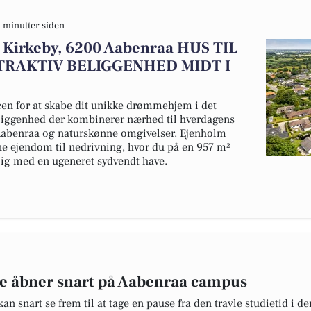
 minutter siden
jt Kirkeby, 6200 Aabenraa HUS TIL
TRAKTIV BELIGGENHED MIDT I
cen for at skabe dit unikke drømmehjem i det
beliggenhed der kombinerer nærhed til hverdagens
 Aabenraa og naturskønne omgivelser. Ejenholm
e ejendom til nedrivning, hvor du på en 957 m²
ig med en ugeneret sydvendt have.
de åbner snart på Aabenraa campus
 snart se frem til at tage en pause fra den travle studietid i d