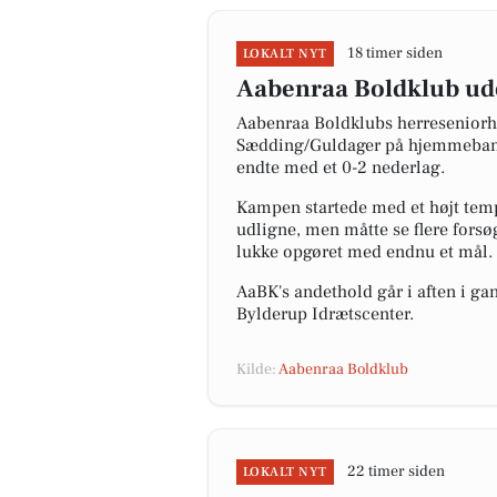
18 timer siden
LOKALT NYT
Aabenraa Boldklub ude
Aabenraa Boldklubs herreseniorhol
Sædding/Guldager på hjemmebane. 
endte med et 0-2 nederlag.
Kampen startede med et højt temp
udligne, men måtte se flere forsø
lukke opgøret med endnu et mål. T
AaBK's andethold går i aften i 
Bylderup Idrætscenter.
Kilde:
Aabenraa Boldklub
22 timer siden
LOKALT NYT