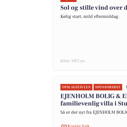
Sol og stille vind over
Kølig start, mild eftermiddag.
Kilde: MET.no
OPSLAGSTAVLEN
SPONSORERET
EJENHOLM BOLIG & ER
familievenlig villa i S
Så er der nyt fra EJENHOLM BO
Kopiér link