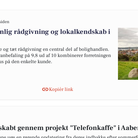
siden
nlig rådgivning og lokalkendskab i
 og tæt rådgivning en central del af bolighandlen.
ranbefaling på 9,8 ud af 10 kombinerer forretningen
kus på den enkelte kunde.
Kopiér link
skabt gennem projekt "Telefonkaffe" i Aab
nne uge en rørende opdatering fra deres indbakke efter sommerfe