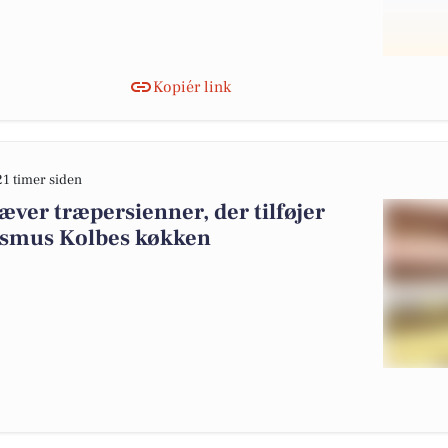
Kopiér link
21 timer siden
ver træpersienner, der tilføjer
asmus Kolbes køkken