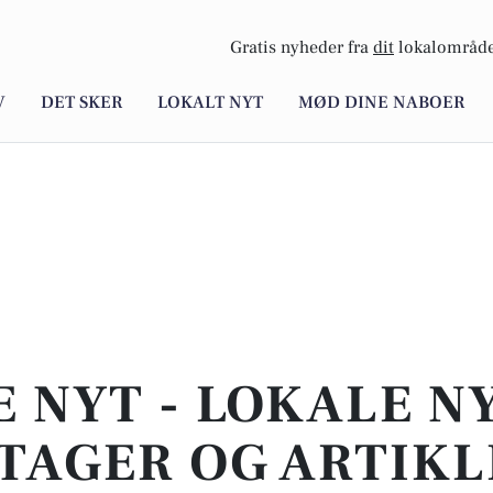
Gratis nyheder fra
dit
lokalområde
V
DET SKER
LOKALT NYT
MØD DINE NABOER
E NYT - LOKALE N
TAGER OG ARTIKL