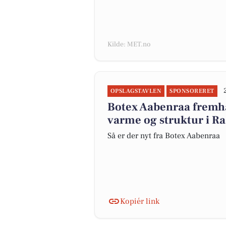
Kilde: MET.no
OPSLAGSTAVLEN
SPONSORERET
Botex Aabenraa fremhæ
varme og struktur i R
Så er der nyt fra Botex Aabenraa
Kopiér link