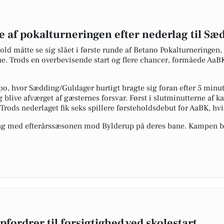
 af pokalturneringen efter nederlag til S
d måtte se sig slået i første runde af Betano Pokalturneringen,
Trods en overbevisende start og flere chancer, formåede AaBK 
o, hvor Sædding/Guldager hurtigt bragte sig foran efter 5 minu
g blive afværget af gæsternes forsvar. Først i slutminutterne af
rods nederlaget fik seks spillere førsteholdsdebut for AaBK, hvi
gang med efterårssæsonen mod Bylderup på deres bane. Kampen 
rdrer til forsigtighed ved skolestart