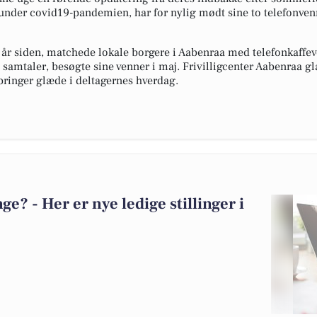
" under covid19-pandemien, har for nylig mødt sine to telefonvenn
ks år siden, matchede lokale borgere i Aabenraa med telefonkaffev
e samtaler, besøgte sine venner i maj. Frivilligcenter Aabenraa gl
 bringer glæde i deltagernes hverdag.
? - Her er nye ledige stillinger i