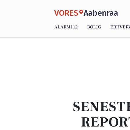
VORES
Aabenraa
ALARM112
BOLIG
ERHVER
SENEST
REPOR