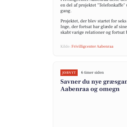
en del af projektet "Telefonkaffe
gang.
Projektet, der blev startet for se
Inge, der fortsat har glæde af sin
skabt varige relationer og fortsat
Kilde:
Frivilligcenter Aabenraa
6 timer siden
JOBNYT
Savner du nye græsgange
Aabenraa og omegn