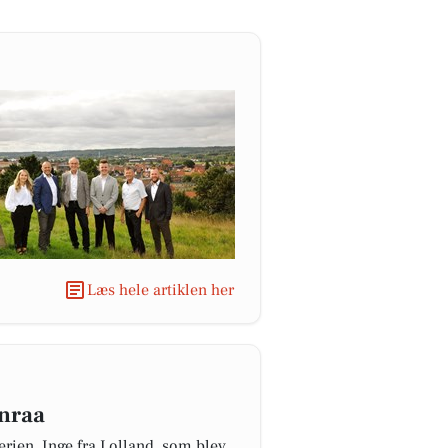
Læs hele artiklen her
enraa
rien. Inge fra Lolland, som blev