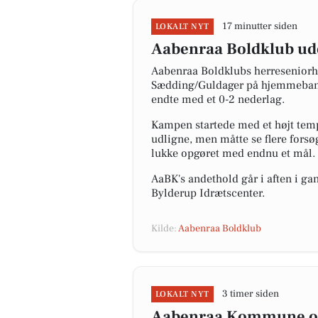
17 minutter siden
LOKALT NYT
Aabenraa Boldklub ude
Aabenraa Boldklubs herreseniorhol
Sædding/Guldager på hjemmebane. 
endte med et 0-2 nederlag.
Kampen startede med et højt temp
udligne, men måtte se flere forsø
lukke opgøret med endnu et mål. T
AaBK's andethold går i aften i 
Bylderup Idrætscenter.
Kilde:
Aabenraa Boldklub
3 timer siden
LOKALT NYT
Aabenraa Kommune opfo