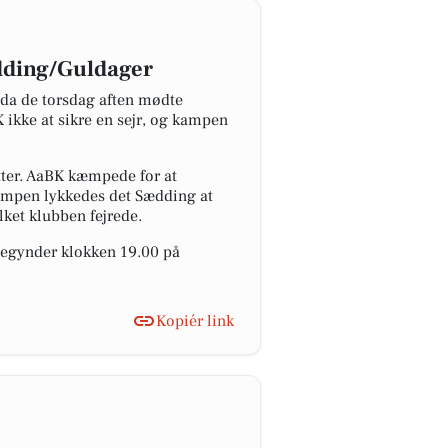
ædding/Guldager
 da de torsdag aften mødte
ikke at sikre en sejr, og kampen
tter. AaBK kæmpede for at
 kampen lykkedes det Sædding at
lket klubben fejrede.
begynder klokken 19.00 på
Kopiér link