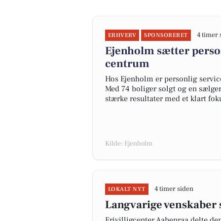
4 timer 
ERHVERV
SPONSORERET
Ejenholm sætter perso
centrum
Hos Ejenholm er personlig service
Med 74 boliger solgt og en sælge
stærke resultater med et klart fo
Kilde: Ejenholm
4 timer siden
LOKALT NYT
Langvarige venskaber 
Frivilligcenter Aabenraa delte de