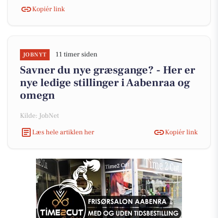
Kopiér link
11 timer siden
JOBNYT
Savner du nye græsgange? - Her er
nye ledige stillinger i Aabenraa og
omegn
Kilde: JobNet
Læs hele artiklen her
Kopiér link