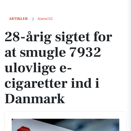
28-årig sigtet for at smugle 7932 ulovlige e-cigaretter ind i Danmark
ARTIKLER
Alarm112
28-årig sigtet for
at smugle 7932
ulovlige e-
cigaretter ind i
Danmark