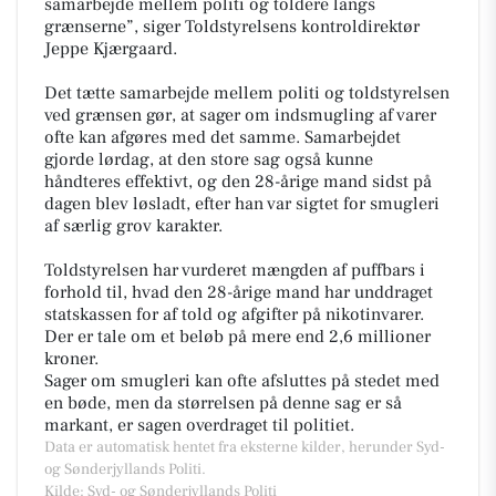
samarbejde mellem politi og toldere langs
grænserne”, siger Toldstyrelsens kontroldirektør
Jeppe Kjærgaard.
Det tætte samarbejde mellem politi og toldstyrelsen
ved grænsen gør, at sager om indsmugling af varer
ofte kan afgøres med det samme. Samarbejdet
gjorde lørdag, at den store sag også kunne
håndteres effektivt, og den 28-årige mand sidst på
dagen blev løsladt, efter han var sigtet for smugleri
af særlig grov karakter.
Toldstyrelsen har vurderet mængden af puffbars i
forhold til, hvad den 28-årige mand har unddraget
statskassen for af told og afgifter på nikotinvarer.
Der er tale om et beløb på mere end 2,6 millioner
kroner.
Sager om smugleri kan ofte afsluttes på stedet med
en bøde, men da størrelsen på denne sag er så
markant, er sagen overdraget til politiet.
Data er automatisk hentet fra eksterne kilder, herunder Syd-
og Sønderjyllands Politi.
Kilde: Syd- og Sønderjyllands Politi