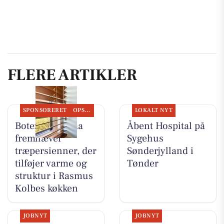
FLERE ARTIKLER
SPONSORERET
OPSLAGSTAVLEN
LOKALT NYT
Botex Aabenraa
Åbent Hospital på
fremhæver
Sygehus
træpersienner, der
Sønderjylland i
tilføjer varme og
Tønder
struktur i Rasmus
Kolbes køkken
JOBNYT
JOBNYT