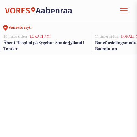
VORES
Aabenraa
Seneste nyt ›
10 timer siden |
LOKALT NYT
11 timer siden |
LOKALT 
Åbent Hospital på Sygehus Sønderjylland i
Banefordelingsmøde k
Tønder
Badminton