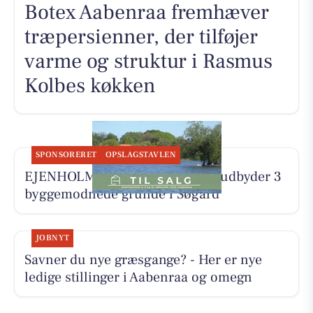
Botex Aabenraa fremhæver
træpersienner, der tilføjer
varme og struktur i Rasmus
Kolbes køkken
SPONSORERET
OPSLAGSTAVLEN
EJENHOLM BOLIG & ERHVERV udbyder 3
byggemodnede grunde i Søgård
JOBNYT
Savner du nye græsgange? - Her er nye
ledige stillinger i Aabenraa og omegn