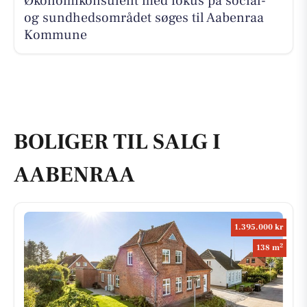
Økonomikonsulent med fokus på social-
og sundhedsområdet søges til Aabenraa
Kommune
BOLIGER TIL SALG I
AABENRAA
1.395.000 kr
2
138 m