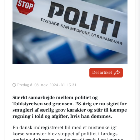
Del artikel
Fredag d. 08. nov. 2024 - kl. 15:31
Stærkt samarbejde mellem politiet og
Toldstyrelsen ved grænsen. 28-årig er nu sigtet for
smugleri af særlig grov karakter og står til kæmpe
regning i told og afgifter, hvis han dømmes.
En dansk indregistreret bil med et mistænkeligt
kørselsmønster blev stoppet af politiet i lørdags
omkring
Aabenraa
, og det resulterede i en kæmpe