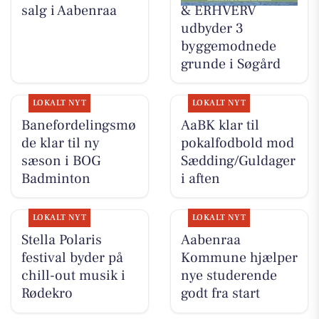
salg i Aabenraa
& ERHVERV
udbyder 3
byggemodnede
grunde i Søgård
LOKALT NYT
LOKALT NYT
Banefordelingsmø
AaBK klar til
de klar til ny
pokalfodbold mod
sæson i BOG
Sædding/Guldager
Badminton
i aften
LOKALT NYT
LOKALT NYT
Stella Polaris
Aabenraa
festival byder på
Kommune hjælper
chill-out musik i
nye studerende
Rødekro
godt fra start