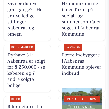
Savner du nye
Økonomikonsulen
græsgange? - Her
t med fokus på
er nye ledige
social- og
stillinger i
sundhedsområdet
Aabenraa og
søges til Aabenraa
omegn
Kommune
BOLIGMARKED
FAKTA OM
Dyrhave 31 i
Færre indbyggere
Aabenraa er solgt
i Aabenraa
for 8.250.000 - se
Kommune oplever
køberen og 7
indbrud
andre solgte
boliger
BILER
SPONSORERET
OPSLAGSTAVLEN
Biler netop sat til
EJENHOLM BOLIG