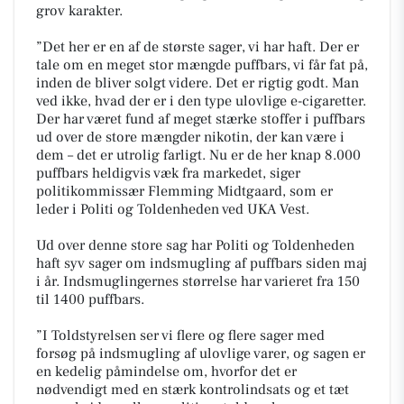
grov karakter.
”Det her er en af de største sager, vi har haft. Der er
tale om en meget stor mængde puffbars, vi får fat på,
inden de bliver solgt videre. Det er rigtig godt. Man
ved ikke, hvad der er i den type ulovlige e-cigaretter.
Der har været fund af meget stærke stoffer i puffbars
ud over de store mængder nikotin, der kan være i
dem – det er utrolig farligt. Nu er de her knap 8.000
puffbars heldigvis væk fra markedet, siger
politikommissær Flemming Midtgaard, som er
leder i Politi og Toldenheden ved UKA Vest.
Ud over denne store sag har Politi og Toldenheden
haft syv sager om indsmugling af puffbars siden maj
i år. Indsmuglingernes størrelse har varieret fra 150
til 1400 puffbars.
”I Toldstyrelsen ser vi flere og flere sager med
forsøg på indsmugling af ulovlige varer, og sagen er
en kedelig påmindelse om, hvorfor det er
nødvendigt med en stærk kontrolindsats og et tæt