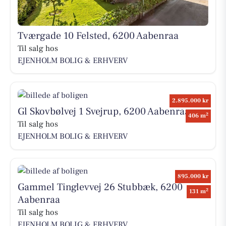
Tværgade 10 Felsted, 6200 Aabenraa
Til salg hos
EJENHOLM BOLIG & ERHVERV
2.895.000 kr
Gl Skovbølvej 1 Svejrup, 6200 Aabenraa
2
406 m
Til salg hos
EJENHOLM BOLIG & ERHVERV
895.000 kr
Gammel Tinglevvej 26 Stubbæk, 6200
2
131 m
Aabenraa
Til salg hos
EJENHOLM BOLIG & ERHVERV