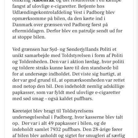
fangst af ulovlige e-cigaretter. Betjente hos
Udlændingekontrolafdeling Vest i Padborg blev
opmærksomme på bilen, da den kørte ind i
Danmark over grænsen ved Padborg først på
eftermiddagen. Derfor blev en patrulje sendt ud for
at stoppe bilen.
Ved grænsen har Syd- og Sønderjyllands Politi et
unikt samarbejde med Toldstyrelsen i form af Politi
og Toldenheden. Den var i aktion lørdag, hvor politi
og toldere straks kunne køre til den standsede bil
for at undersøge indholdet. Det viste sig hurtigt, at
der var god grund til, at opmærksomheden var rettet
mod netop den bil. Den indeholdt nemlig adskillige
papkasser, som var fyldt med ulovlige e-cigaretter
med sød smag – også kaldet puffbars.
Køretøjet blev bragt til Toldstyrelsens
undersøgelseshal i Padborg, hvor kasserne blev talt
op. Der var i alt 49 papkasser i bilen, og de
indeholdt samlet 7932 puffbars. Den 28-årige fører
af bilen blev anholdt og sigtet for smugleri af særlig