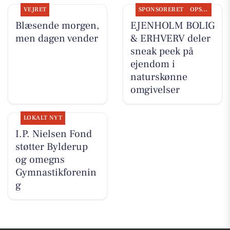
VEJRET
SPONSORERET
OPSLAGSTAVLEN
Blæsende morgen,
EJENHOLM BOLIG
men dagen vender
& ERHVERV deler
sneak peek på
ejendom i
naturskønne
omgivelser
LOKALT NYT
I.P. Nielsen Fond
støtter Bylderup
og omegns
Gymnastikforenin
g