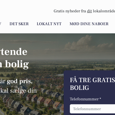
Gratis nyheder fra
dit
lokalområde
V
DET SKER
LOKALT NYT
MØD DINE NABOER
gtende
n bolig
FÅ TRE GRATI
får
god pris,
BOLIG
skal sælge din
Telefonnummer *