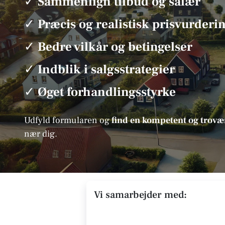
✓
Sammenlign tilbud og salær
✓
Præcis og realistisk prisvurderi
✓
Bedre vilkår og betingelser
✓
Indblik i salgsstrategier
✓
Øget forhandlingsstyrke
Udfyld formularen og
find en kompetent og tro
nær dig.
Vi samarbejder med: