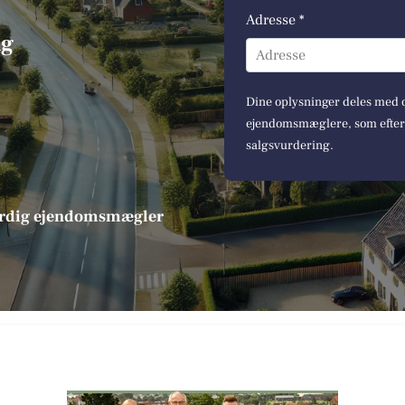
Adresse *
ng
Adresse
Dine oplysninger deles med op
ejendomsmæglere, som efterfø
salgsvurdering.
værdig ejendomsmægler