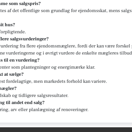
mme som salgspris?
tes af det offentlige som grundlag for ejendomsskat, mens salgs
sit hus?
forpligtende.
 flere salgsvurderinger?
svurdering fra flere ejendomsmæglere, fordi der kan være forskel
ne vurderingerne og i øvrigt vurdere de enkelte mægleres tilbud
s til en vurdering?
enter som plantegninger og energimærke klar.
t at sælge?
st fordelagtige, men markedets forhold kan variere.
 mægler?
kab og tidligere salgsresultater.
g til andet end salg?
ering, arv eller planlægning af renoveringer.