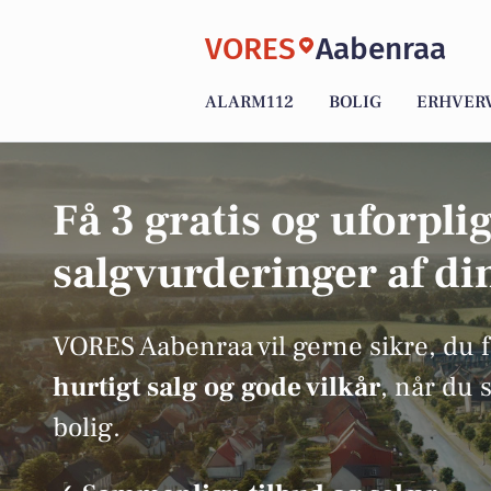
VORES
Aabenraa
ALARM112
BOLIG
ERHVER
Få 3 gratis og uforpli
salgvurderinger af di
VORES Aabenraa vil gerne sikre, du 
hurtigt salg og gode vilkår
, når du 
bolig.