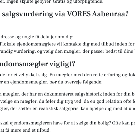
r. Ingen skjulte gebyrer. Gratis og uforpligtende.
en salgsvurdering via VORES Aabenraa?
dresse og nogle få detaljer om dig.
 lokale ejendomsmæglere vil kontakte dig med tilbud inden for 
undig vurdering, og vælg den mægler, der passer bedst til dine
jendomsmægler vigtigt?
e for et vellykket salg. En mægler med den rette erfaring og lok
er en ejendomsmægler, bør du overveje følgende:
 mægler, der har en dokumenteret salgshistorik inden for din b
t vælge en mægler, du føler dig tryg ved, da en god relation ofte f
er, der sætter en realistisk salgspris, kan hjælpe dig med at u
kal ejendomsmægleren have for at sælge din bolig? Ofte kan pri
at få mere end et tilbud.