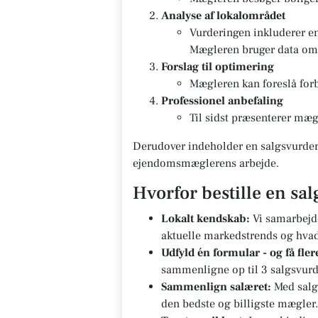
Analyse af lokalområdet
Vurderingen inkluderer e
Mægleren bruger data om g
Forslag til optimering
Mægleren kan foreslå forb
Professionel anbefaling
Til sidst præsenterer mægl
Derudover indeholder en salgsvurderi
ejendomsmæglerens arbejde.
Hvorfor bestille en s
Lokalt kendskab:
Vi samarbejd
aktuelle markedstrends og hvad d
Udfyld én formular - og få fle
sammenligne op til 3 salgsvurd
Sammenlign salæret:
Med salg
den bedste og billigste mægler.