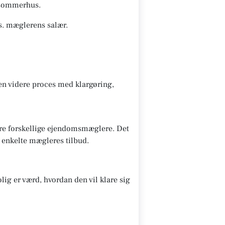
s/sommerhus.
s. mæglerens salær.
den videre proces med klargøring,
lere forskellige ejendomsmæglere. Det
e enkelte mægleres tilbud.
lig er værd, hvordan den vil klare sig