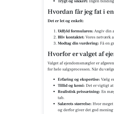
Trygt og sikkert:
Ingen bindinge
Hvordan får jeg fat i 
Det er let og enkelt:
Udfyld formularen:
Angiv din a
Bliv kontaktet:
Vores netværk af
Modtag din vurdering:
Få en gr
Hvorfor er valget af e
Valget af ejendomsmægler er afgørend
for hele salgsprocessen. Når du vælg
Erfaring og ekspertise:
Vælg en
Tillid og kemi:
Det er vigtigt a
Realistisk prissætning:
En mægl
tab.
Salærets størrelse:
Hvor meget s
og derfor giver det god mening 