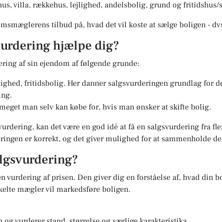
us, villa, rækkehus, lejlighed, andelsbolig, grund og fritidshu
msmæglerens tilbud på, hvad det vil koste at sælge boligen - dv
urdering hjælpe dig?
ering af sin ejendom af følgende grunde:
jlighed, fritidsbolig. Her danner salgsvurderingen grundlag for 
ing.
 meget man selv kan købe for, hvis man ønsker at skifte bolig.
vurdering, kan det være en god idé at få en salgsvurdering fra f
deringen er korrekt, og det giver mulighed for at sammenholde d
lgsvurdering?
n vurdering af prisen. Den giver dig en forståelse af, hvad din bo
elte mægler vil markedsføre boligen.
og vurderer stand, størrelse og særlige karakteristika.