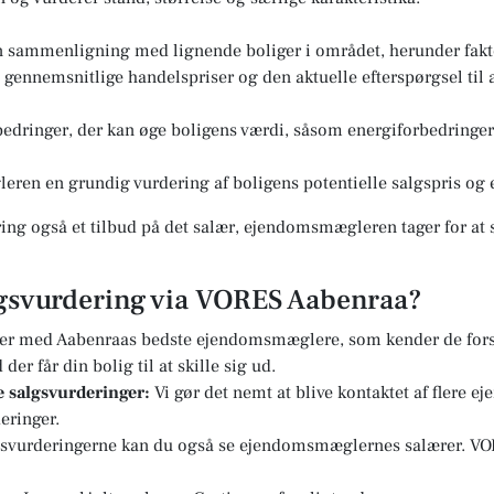
n sammenligning med lignende boliger i området, herunder fakto
ennemsnitlige handelspriser og den aktuelle efterspørgsel til a
edringer, der kan øge boligens værdi, såsom energiforbedringer 
eren en grundig vurdering af boligens potentielle salgspris og e
ng også et tilbud på det salær, ejendomsmægleren tager for at s
algsvurdering via VORES Aabenraa?
er med Aabenraas bedste ejendomsmæglere, som kender de forsk
er får din bolig til at skille sig ud.
re salgsvurderinger:
Vi gør det nemt at blive kontaktet af flere 
eringer.
svurderingerne kan du også se ejendomsmæglernes salærer. VOR