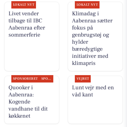
LOKALT NYT
LOKALT NYT
Livet vender
Klimadag i
tilbage til IBC
Aabenraa sætter
Aabenraa efter
fokus på
sommerferie
genbrugstøj og
hylder
bæredygtige
initiativer med
klimapris
SPONSORERET
SPONSORERET INDHOLD
VEJRET
Quooker i
Lunt vejr med en
Aabenraa:
våd kant
Kogende
vandhane til dit
køkkenet