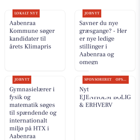
LOKALT NYT
JOBNYT
Aabenraa
Savner du nye
Kommune søger
græsgange? - Her
kandidater til
er nye ledige
årets Klimapris
stillinger i
Aabenraa og
omegn
JOBNYT
SPONSORERET
OPSLAGSTAVLEN
Gymnasielærer i
Nyt fra
fysik og
EJENHOLM BOLIG
matematik søges
& ERHVERV
til spændende og
internationalt
miljø på HTX i
Aabenraa