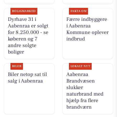
BOLIGMARKED
FAKTA OM
Dyrhave 31 i
Færre indbyggere
Aabenraa er solgt
i Aabenraa
for 8.250.000 - se
Kommune oplever
køberen og 7
indbrud
andre solgte
boliger
BILER
LOKALT NYT
Biler netop sat til
Aabenraa
salg i Aabenraa
Brandvæsen
slukker
naturbrand med
hjælp fra flere
brandværn