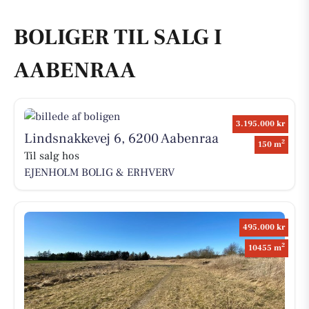
BOLIGER TIL SALG I
AABENRAA
3.195.000 kr
Lindsnakkevej 6, 6200 Aabenraa
2
150 m
Til salg hos
EJENHOLM BOLIG & ERHVERV
495.000 kr
2
10455 m