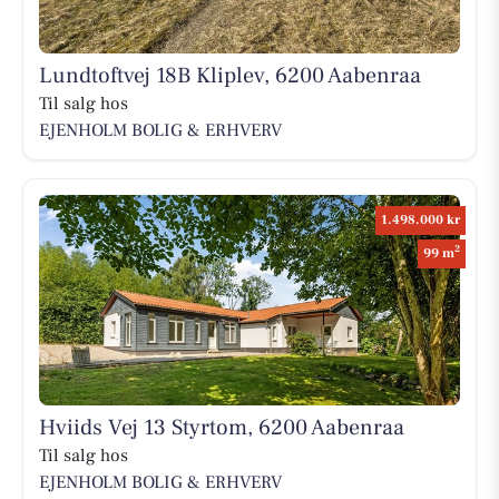
Lundtoftvej 18B Kliplev, 6200 Aabenraa
Til salg hos
EJENHOLM BOLIG & ERHVERV
1.498.000 kr
2
99 m
Hviids Vej 13 Styrtom, 6200 Aabenraa
Til salg hos
EJENHOLM BOLIG & ERHVERV