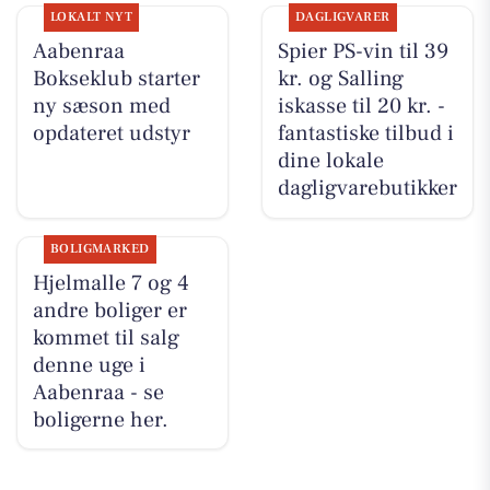
LOKALT NYT
DAGLIGVARER
Aabenraa
Spier PS-vin til 39
Bokseklub starter
kr. og Salling
ny sæson med
iskasse til 20 kr. -
opdateret udstyr
fantastiske tilbud i
dine lokale
dagligvarebutikker
BOLIGMARKED
Hjelmalle 7 og 4
andre boliger er
kommet til salg
denne uge i
Aabenraa - se
boligerne her.