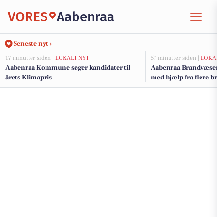
VORES
Aabenraa
Seneste nyt ›
17 minutter siden |
LOKALT NYT
57 minutter siden |
LOKA
Aabenraa Kommune søger kandidater til
Aabenraa Brandvæsen
årets Klimapris
med hjælp fra flere 