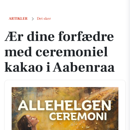
Ær dine forfædre med ceremoniel kakao i Aabenraa
ARTIKLER
Det sker
Ær dine forfædre
med ceremoniel
kakao i Aabenraa