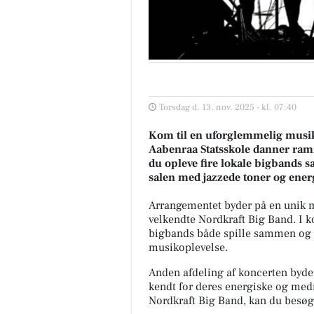
Torsdag d. 13. nov. 2025 - kl. 07:40
Kom til en uforglemmelig musik
Aabenraa Statsskole danner ram
du opleve fire lokale bigbands s
salen med jazzede toner og ener
Arrangementet byder på en unik mu
velkendte Nordkraft Big Band. I ko
bigbands både spille sammen og in
musikoplevelse.
Anden afdeling af koncerten byde
kendt for deres energiske og med
Nordkraft Big Band, kan du besø