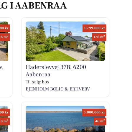
LG I AABENRAA
00 kr
1.799.000 kr
2
2
76 m
176 m
v,
Haderslevvej 37B, 6200
Aabenraa
Til salg hos
EJENHOLM BOLIG & ERHVERV
00 kr
5.000.000 kr
2
2
0 m
46 m