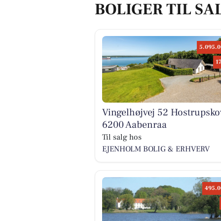
BOLIGER TIL SA
5.095.0
1
Vingelhøjvej 52 Hostrupsko
6200 Aabenraa
Til salg hos
EJENHOLM BOLIG & ERHVERV
495.0