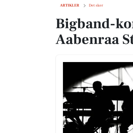
Bigband-koncert på Aabenraa Statssko
ARTIKLER
Det sker
Bigband-ko
Aabenraa St