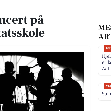
le
ncert på
ME
atsskole
AR
BO
Hjel
er k
Aabe
VE
Sol 