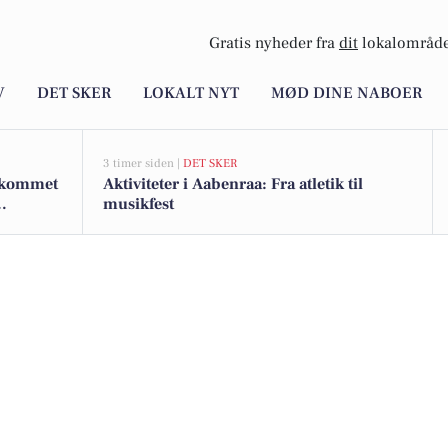
Gratis nyheder fra
dit
lokalområde
V
DET SKER
LOKALT NYT
MØD DINE NABOER
3 timer siden |
DET SKER
r kommet
Aktiviteter i Aabenraa: Fra atletik til
musikfest