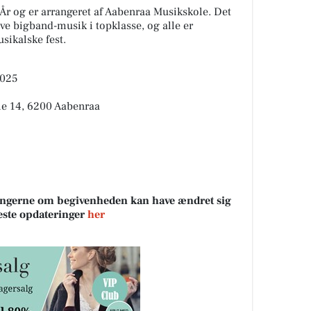
År og er arrangeret af Aabenraa Musikskole. Det
eve bigband-musik i topklasse, og alle er
sikalske fest.
2025
lle 14, 6200 Aabenraa
sningerne om begivenheden kan have ændret sig
neste opdateringer
her