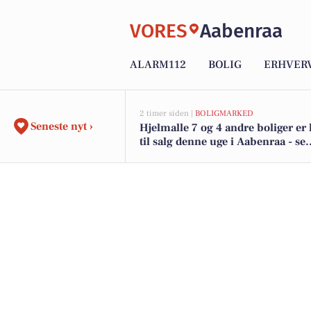
VORES
Aabenraa
ALARM112
BOLIG
ERHVER
2 timer siden |
BOLIGMARKED
Seneste nyt ›
Hjelmalle 7 og 4 andre boliger e
til salg denne uge i Aabenraa - se
boligerne her.