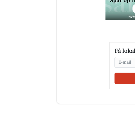
Få loka
Email