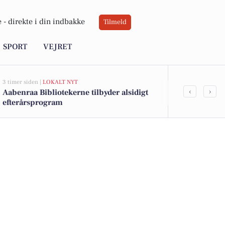
 -
direkte i din indbakke
Tilmeld
SPORT
VEJRET
3 timer siden |
LOKALT NYT
10 timer siden |
V
‹
›
Aabenraa Bibliotekerne tilbyder alsidigt
Sol og varme 
efterårsprogram