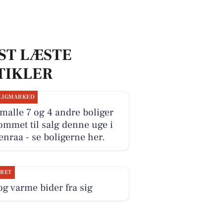
ST LÆSTE
TIKLER
LIGMARKED
malle 7 og 4 andre boliger
ommet til salg denne uge i
nraa - se boligerne her.
JRET
og varme bider fra sig