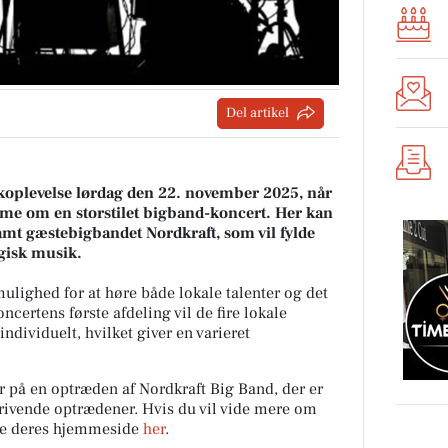
Del artikel
oplevelse lørdag den 22. november 2025, når
me om en storstilet bigband-koncert. Her kan
amt gæstebigbandet Nordkraft, som vil fylde
gisk musik.
lighed for at høre både lokale talenter og det
ncertens første afdeling vil de fire lokale
dividuelt, hvilket giver en varieret
r på en optræden af Nordkraft Big Band, der er
rivende optrædener. Hvis du vil vide mere om
ge deres hjemmeside
her
.