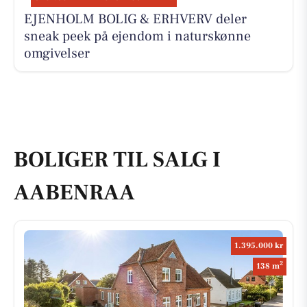
EJENHOLM BOLIG & ERHVERV deler
sneak peek på ejendom i naturskønne
omgivelser
BOLIGER TIL SALG I
AABENRAA
1.395.000 kr
2
138 m