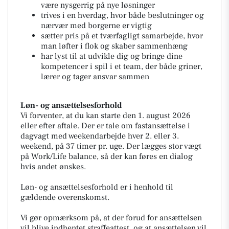
være nysgerrig på nye løsninger
trives i en hverdag, hvor både beslutninger og
nærvær med borgerne er vigtig
sætter pris på et tværfagligt samarbejde, hvor
man løfter i flok og skaber sammenhæng
har lyst til at udvikle dig og bringe dine
kompetencer i spil i et team, der både griner,
lærer og tager ansvar sammen
Løn- og ansættelsesforhold
Vi forventer, at du kan starte den 1. august 2026
eller efter aftale. Der er tale om fastansættelse i
dagvagt med weekendarbejde hver 2. eller 3.
weekend, på 37 timer pr. uge. Der lægges stor vægt
på Work/Life balance, så der kan føres en dialog
hvis andet ønskes.
Løn- og ansættelsesforhold er i henhold til
gældende overenskomst.
Vi gør opmærksom på, at der forud for ansættelsen
vil blive indhentet straffeattest, og at ansættelsen vil