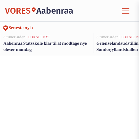
VORES
Aabenraa
Seneste nyt ›
3 timer siden |
LOKALT NYT
3 timer siden |
LOKALT N
Aabenraa Statsskole klar til at modtage nye
Grænselandsudstillin
elever mandag
Sønderjyllandshallen