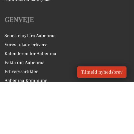
GENVEJE
Seneste nyt fra Aabenraa
Vores lokale erhverv
Kalenderen for Aabenraa
Fakta om Aabenraa
Erhvervsartikler
Tilmeld nyhedsbrev
Aabenraa Kommune
Få en gratis salgsvurdering
Sponsoreret indhold
Vores Digital © 2026