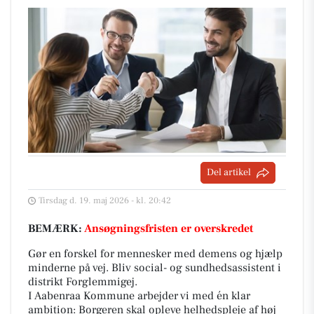
Del artikel
Tirsdag d. 19. maj 2026 - kl. 20:42
BEMÆRK:
Ansøgningsfristen er overskredet
Gør en forskel for mennesker med demens og hjælp
minderne på vej. Bliv social- og sundhedsassistent i
distrikt Forglemmigej.
I Aabenraa Kommune arbejder vi med én klar
ambition: Borgeren skal opleve helhedspleje af høj