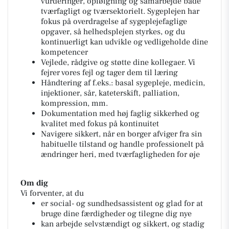
vurderinger, opfølgning og samarbejde både
tværfagligt og tværsektorielt. Sygeplejen har
fokus på overdragelse af sygeplejefaglige
opgaver, så helhedsplejen styrkes, og du
kontinuerligt kan udvikle og vedligeholde dine
kompetencer
Vejlede, rådgive og støtte dine kollegaer. Vi
fejrer vores fejl og tager dem til læring
Håndtering af f.eks.: basal sygepleje, medicin,
injektioner, sår, kateterskift, palliation,
kompression, mm.
Dokumentation med høj faglig sikkerhed og
kvalitet med fokus på kontinuitet
Navigere sikkert, når en borger afviger fra sin
habituelle tilstand og handle professionelt på
ændringer heri, med tværfagligheden for øje
Om dig
Vi forventer, at du
er social- og sundhedsassistent og glad for at
bruge dine færdigheder og tilegne dig nye
kan arbejde selvstændigt og sikkert, og stadig