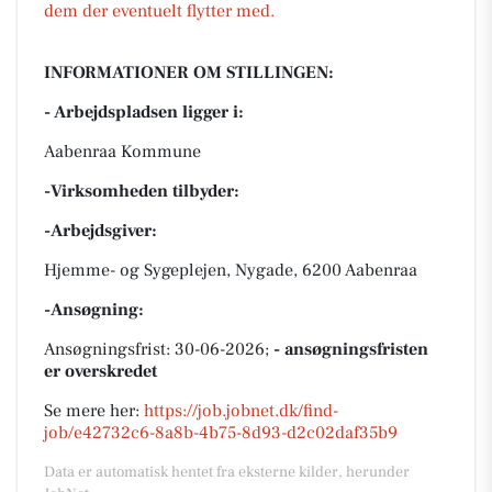
dem der eventuelt flytter med.
INFORMATIONER OM STILLINGEN:
- Arbejdspladsen ligger i:
Aabenraa Kommune
-Virksomheden tilbyder:
-Arbejdsgiver:
Hjemme- og Sygeplejen, Nygade, 6200 Aabenraa
-Ansøgning:
Ansøgningsfrist: 30-06-2026;
- ansøgningsfristen
er overskredet
Se mere her:
https://job.jobnet.dk/find-
job/e42732c6-8a8b-4b75-8d93-d2c02daf35b9
Data er automatisk hentet fra eksterne kilder, herunder