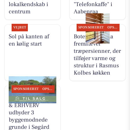
lokalkendskab i
"Telefonkaffe" i
centrum
Aabenraa
VEJRET
SPONSORERET
OPSLAGSTAVLEN
Sol på kanten af
Botex Aabenraa
en kølig start
fremhæver
træpersienner, der
tilføjer varme og
struktur i Rasmus
Kolbes køkken
SPONSORERET
OPSLAGSTAVLEN
EJENHOLM BOLIG
& ERHVERV
udbyder 3
byggemodnede
grunde i Søgård