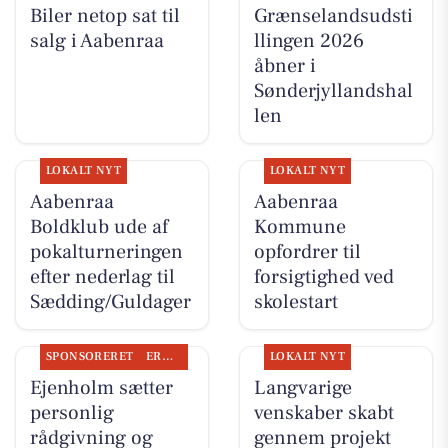
Biler netop sat til
Grænselandsudsti
salg i Aabenraa
llingen 2026
åbner i
Sønderjyllandshal
len
LOKALT NYT
LOKALT NYT
Aabenraa
Aabenraa
Boldklub ude af
Kommune
pokalturneringen
opfordrer til
efter nederlag til
forsigtighed ved
Sædding/Guldager
skolestart
SPONSORERET
ERHVERV
LOKALT NYT
Ejenholm sætter
Langvarige
personlig
venskaber skabt
rådgivning og
gennem projekt