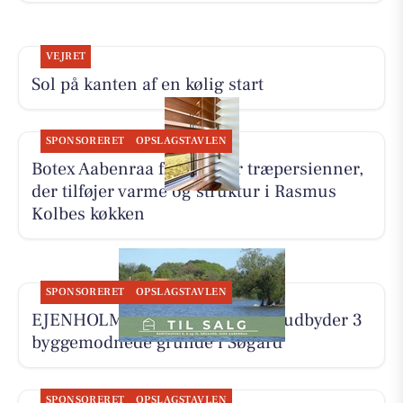
VEJRET
Sol på kanten af en kølig start
SPONSORERET
OPSLAGSTAVLEN
Botex Aabenraa fremhæver træpersienner,
der tilføjer varme og struktur i Rasmus
Kolbes køkken
SPONSORERET
OPSLAGSTAVLEN
EJENHOLM BOLIG & ERHVERV udbyder 3
byggemodnede grunde i Søgård
SPONSORERET
OPSLAGSTAVLEN