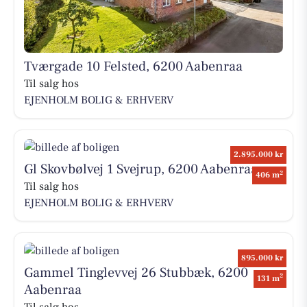
Tværgade 10 Felsted, 6200 Aabenraa
Til salg hos
EJENHOLM BOLIG & ERHVERV
2.895.000 kr
Gl Skovbølvej 1 Svejrup, 6200 Aabenraa
2
406 m
Til salg hos
EJENHOLM BOLIG & ERHVERV
895.000 kr
Gammel Tinglevvej 26 Stubbæk, 6200
2
131 m
Aabenraa
Til salg hos