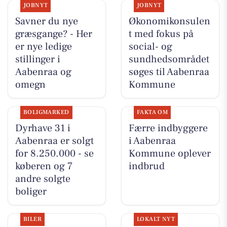
JOBNYT
JOBNYT
Savner du nye
Økonomikonsulen
græsgange? - Her
t med fokus på
er nye ledige
social- og
stillinger i
sundhedsområdet
Aabenraa og
søges til Aabenraa
omegn
Kommune
BOLIGMARKED
FAKTA OM
Dyrhave 31 i
Færre indbyggere
Aabenraa er solgt
i Aabenraa
for 8.250.000 - se
Kommune oplever
køberen og 7
indbrud
andre solgte
boliger
BILER
LOKALT NYT