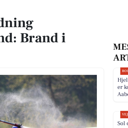
 i bygning
dning
nd: Brand i
ME
AR
BO
Hjel
er k
Aabe
VE
Sol 