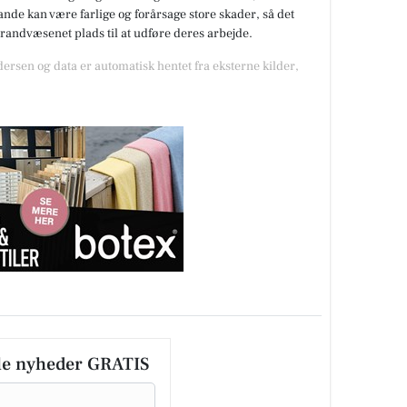
de kan være farlige og forårsage store skader, så det
 brandvæsenet plads til at udføre deres arbejde.
dersen og data er automatisk hentet fra eksterne kilder,
le nyheder GRATIS