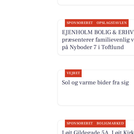
SPONSORERET
OPSLAGSTAVLEN
EJENHOLM BOLIG & ERHV
præsenterer familievenlig v
på Nyboder 7 i Toftlund
VEJRET
Sol og varme bider fra sig
SPONSORERET
BOLIGMARKED
Løjt Gildegade 5A, Løjt Kirk