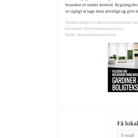
branden er under kontrol. Bygningsbran
er vigtigt at tage dem alvorligt og give
Denne artikel er skrevet af Karoline An
herunder Beredskabsstyrelsen.
Kilde: Beredskabsstyrelsen
Få loka
Email