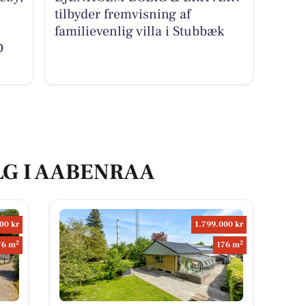
tilbyder fremvisning af
familievenlig villa i Stubbæk
D
LG I AABENRAA
00 kr
1.799.000 kr
2
2
76 m
176 m