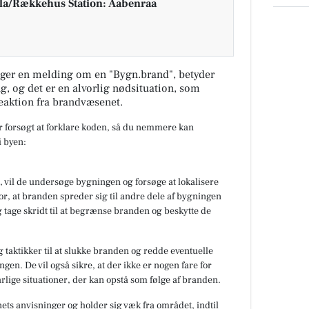
la/Rækkehus Station: Aabenraa
ger en melding om en "Bygn.brand", betyder
ng, og det er en alvorlig nødsituation, som
eaktion fra brandvæsenet.
ar forsøgt at forklare koden, så du nemmere kan
 byen:
 vil de undersøge bygningen og forsøge at lokalisere
or, at branden spreder sig til andre dele af bygningen
 tage skridt til at begrænse branden og beskytte de
 taktikker til at slukke branden og redde eventuelle
gen. De vil også sikre, at der ikke er nogen fare for
rlige situationer, der kan opstå som følge af branden.
nets anvisninger og holder sig væk fra området, indtil