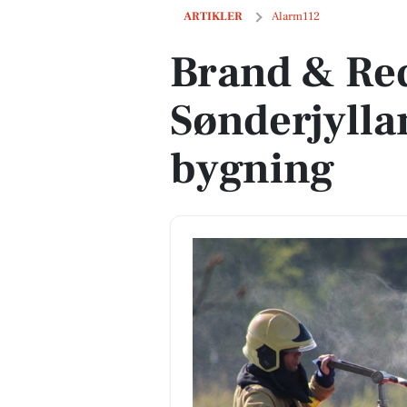
Brand & Redning Sønderjylland: Brand
ARTIKLER
Alarm112
Brand & Re
Sønderjylla
bygning