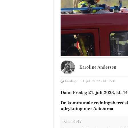
Karoline Andersen
Fredag d. 21. jul. 2023 - kl. 15:01
Dato: Fredag 21. juli 2023, kl. 1
De kommunale redningsberedsk
udrykning nær Aabenraa
KL. 14:47