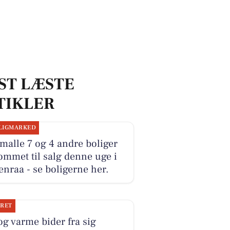
ST LÆSTE
TIKLER
LIGMARKED
malle 7 og 4 andre boliger
ommet til salg denne uge i
nraa - se boligerne her.
JRET
og varme bider fra sig