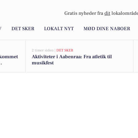
Gratis nyheder fra
dit
lokalområde
V
DET SKER
LOKALT NYT
MØD DINE NABOER
2 timer siden |
DET SKER
r kommet
Aktiviteter i Aabenraa: Fra atletik til
musikfest