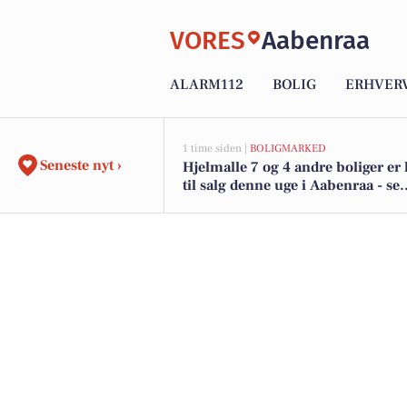
VORES
Aabenraa
ALARM112
BOLIG
ERHVER
1 time siden |
BOLIGMARKED
Seneste nyt ›
Hjelmalle 7 og 4 andre boliger e
til salg denne uge i Aabenraa - se
boligerne her.