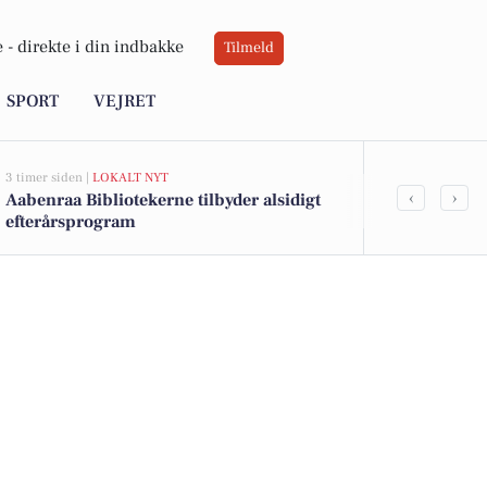
 -
direkte i din indbakke
Tilmeld
SPORT
VEJRET
3 timer siden |
LOKALT NYT
9 timer siden |
V
‹
›
Aabenraa Bibliotekerne tilbyder alsidigt
Sol og varme 
efterårsprogram