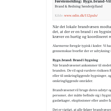
Førstemelding: Bygn.brand-Vil
Brand & Redning Sønderjylland
Kilde:
www.odin.dk/112puls/
Når det lokale brandvæsen modta
det, at der er en brand i en bygni
kræver en hurtig og koordineret r
Alarmerne foregår typisk i koder. Vi h
gennemskue hvorfor der er udrykning i
Bygn.brand: Brand i bygning
Når brandvæsenet ankommer til stedet,
branden. De vil også vurdere risikoen f
eller til omkringliggende bygninger, og
omkringliggende områder.
Brandvæsenet vil bruge deres udstyr og
personer, der måtte befinde sig i bygnin
gaslækager, eksplosioner eller andre fa
Det er vigtigt, at alle følger brandvæse