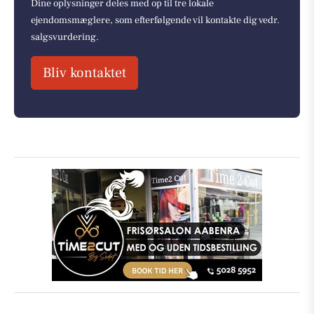
Dine oplysninger deles med op til tre lokale
ejendomsmæglere, som efterfølgende vil kontakte dig vedr.
salgsvurdering.
Bliv kontaktet