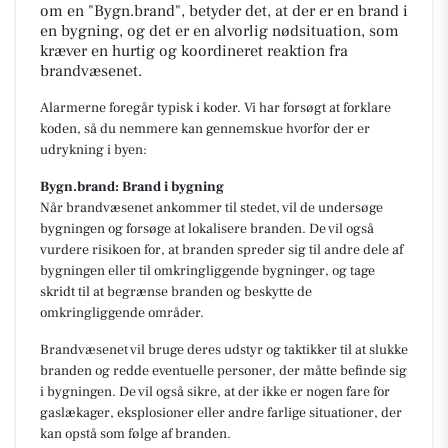
om en "Bygn.brand", betyder det, at der er en brand i
en bygning, og det er en alvorlig nødsituation, som
kræver en hurtig og koordineret reaktion fra
brandvæsenet.
Alarmerne foregår typisk i koder. Vi har forsøgt at forklare
koden, så du nemmere kan gennemskue hvorfor der er
udrykning i byen:
Bygn.brand: Brand i bygning
Når brandvæsenet ankommer til stedet, vil de undersøge
bygningen og forsøge at lokalisere branden. De vil også
vurdere risikoen for, at branden spreder sig til andre dele af
bygningen eller til omkringliggende bygninger, og tage
skridt til at begrænse branden og beskytte de
omkringliggende områder.
Brandvæsenet vil bruge deres udstyr og taktikker til at slukke
branden og redde eventuelle personer, der måtte befinde sig
i bygningen. De vil også sikre, at der ikke er nogen fare for
gaslækager, eksplosioner eller andre farlige situationer, der
kan opstå som følge af branden.