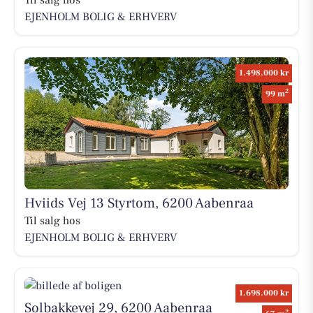
Til salg hos
EJENHOLM BOLIG & ERHVERV
1.498.000 kr
2
99 m
Hviids Vej 13 Styrtom, 6200 Aabenraa
Til salg hos
EJENHOLM BOLIG & ERHVERV
1.698.000 kr
Solbakkevej 29, 6200 Aabenraa
2