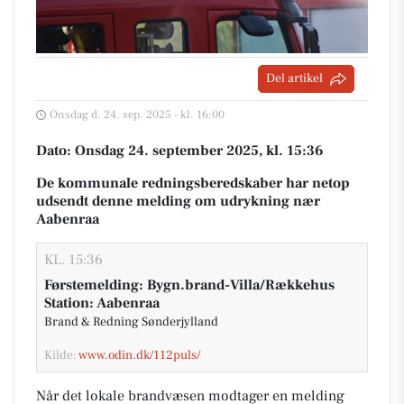
Del artikel
Onsdag d. 24. sep. 2025 - kl. 16:00
Dato: Onsdag 24. september 2025, kl. 15:36
De kommunale redningsberedskaber har netop
udsendt denne melding om udrykning nær
Aabenraa
KL. 15:36
Førstemelding: Bygn.brand-Villa/Rækkehus
Station: Aabenraa
Brand & Redning Sønderjylland
Kilde:
www.odin.dk/112puls/
Når det lokale brandvæsen modtager en melding