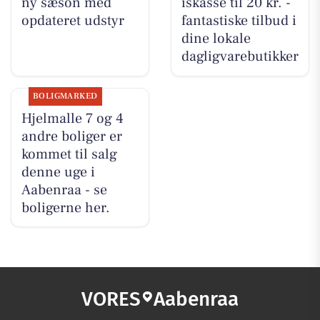
ny sæson med
iskasse til 20 kr. -
opdateret udstyr
fantastiske tilbud i
dine lokale
dagligvarebutikker
BOLIGMARKED
Hjelmalle 7 og 4
andre boliger er
kommet til salg
denne uge i
Aabenraa - se
boligerne her.
VORES
Aabenraa