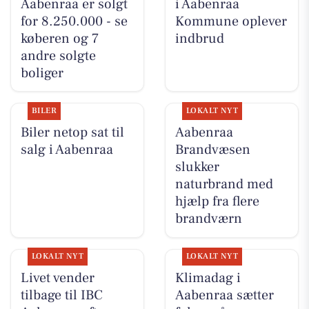
Aabenraa er solgt
i Aabenraa
for 8.250.000 - se
Kommune oplever
køberen og 7
indbrud
andre solgte
boliger
BILER
LOKALT NYT
Biler netop sat til
Aabenraa
salg i Aabenraa
Brandvæsen
slukker
naturbrand med
hjælp fra flere
brandværn
LOKALT NYT
LOKALT NYT
Livet vender
Klimadag i
tilbage til IBC
Aabenraa sætter