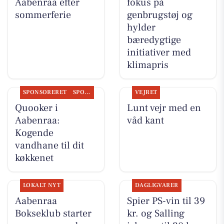
Aabenraa efter
fokus på
sommerferie
genbrugstøj og
hylder
bæredygtige
initiativer med
klimapris
SPONSORERET
SPONSORERET INDHOLD
VEJRET
Quooker i
Lunt vejr med en
Aabenraa:
våd kant
Kogende
vandhane til dit
køkkenet
LOKALT NYT
DAGLIGVARER
Aabenraa
Spier PS-vin til 39
Bokseklub starter
kr. og Salling