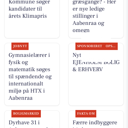
Kommune søger
græsgange? - Her
kandidater til
er nye ledige
årets Klimapris
stillinger i
Aabenraa og
omegn
JOBNYT
SPONSORERET
OPSLAGSTAVLEN
Gymnasielærer i
Nyt fra
fysik og
EJENHOLM BOLIG
matematik søges
& ERHVERV
til spændende og
internationalt
miljø på HTX i
Aabenraa
BOLIGMARKED
FAKTA OM
Dyrhave 31 i
Færre indbyggere