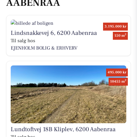
AABENRAA
3.195.000 kr
Lindsnakkevej 6, 6200 Aabenraa
2
150 m
Til salg hos
EJENHOLM BOLIG & ERHVERV
495.000 kr
2
10455 m
Lundtoftvej 18B Kliplev, 6200 Aabenraa