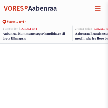
VORES
Aabenraa
Seneste nyt ›
1 time siden |
LOKALT NYT
2 timer siden |
LOKALT N
Aabenraa Kommune søger kandidater til
Aabenraa Brandvæsen
årets Klimapris
med hjælp fra flere 