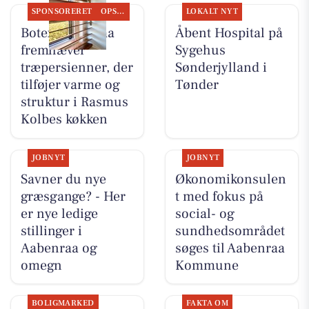
SPONSORERET
OPSLAGSTAVLEN
LOKALT NYT
Botex Aabenraa
Åbent Hospital på
fremhæver
Sygehus
træpersienner, der
Sønderjylland i
tilføjer varme og
Tønder
struktur i Rasmus
Kolbes køkken
JOBNYT
JOBNYT
Savner du nye
Økonomikonsulen
græsgange? - Her
t med fokus på
er nye ledige
social- og
stillinger i
sundhedsområdet
Aabenraa og
søges til Aabenraa
omegn
Kommune
BOLIGMARKED
FAKTA OM