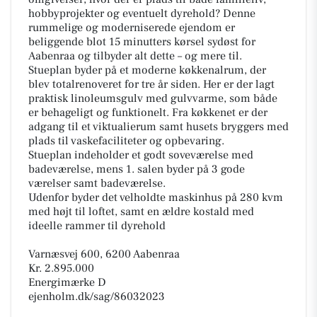
hobbyprojekter og eventuelt dyrehold? Denne
rummelige og moderniserede ejendom er
beliggende blot 15 minutters kørsel sydøst for
Aabenraa og tilbyder alt dette – og mere til.
Stueplan byder på et moderne køkkenalrum, der
blev totalrenoveret for tre år siden. Her er der lagt
praktisk linoleumsgulv med gulvvarme, som både
er behageligt og funktionelt. Fra køkkenet er der
adgang til et viktualierum samt husets bryggers med
plads til vaskefaciliteter og opbevaring.
Stueplan indeholder et godt soveværelse med
badeværelse, mens 1. salen byder på 3 gode
værelser samt badeværelse.
Udenfor byder det velholdte maskinhus på 280 kvm
med højt til loftet, samt en ældre kostald med
ideelle rammer til dyrehold
Varnæsvej 600, 6200 Aabenraa
Kr. 2.895.000
Energimærke D
ejenholm.dk/sag/86032023