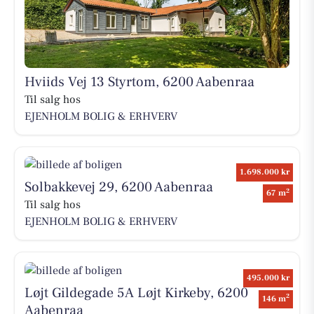
Hviids Vej 13 Styrtom, 6200 Aabenraa
Til salg hos
EJENHOLM BOLIG & ERHVERV
1.698.000 kr
Solbakkevej 29, 6200 Aabenraa
2
67 m
Til salg hos
EJENHOLM BOLIG & ERHVERV
495.000 kr
Løjt Gildegade 5A Løjt Kirkeby, 6200
2
146 m
Aabenraa