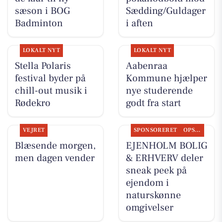
sæson i BOG
Sædding/Guldager
Badminton
i aften
LOKALT NYT
LOKALT NYT
Stella Polaris
Aabenraa
festival byder på
Kommune hjælper
chill-out musik i
nye studerende
Rødekro
godt fra start
VEJRET
SPONSORERET
OPSLAGSTAVLEN
Blæsende morgen,
EJENHOLM BOLIG
men dagen vender
& ERHVERV deler
sneak peek på
ejendom i
naturskønne
omgivelser