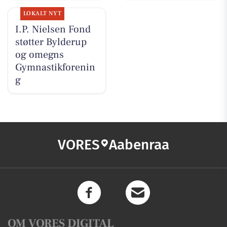
LOKALT NYT
I.P. Nielsen Fond
støtter Bylderup
og omegns
Gymnastikforenin
g
VORES
Aabenraa
OM VORES DIGITAL