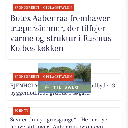
SPONSORERET
OPSLAGSTAVLEN
Botex Aabenraa fremhæver
træpersienner, der tilføjer
varme og struktur i Rasmus
Kolbes køkken
SPONSORERET
OPSLAGSTAVLEN
EJENHOLM BOLIG & ERHVERV udbyder 3
byggemodnede grunde i Søgård
JOBNYT
Savner du nye græsgange? - Her er nye
ledige stillinger i Aabenraa og omegn