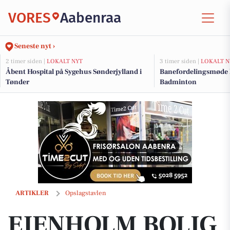
VORES
Aabenraa
Seneste nyt ›
2 timer siden |
LOKALT NYT
3 timer siden |
LOKALT N
Åbent Hospital på Sygehus Sønderjylland i
Banefordelingsmøde k
Tønder
Badminton
EJENHOLM BOLIG & ERHVERV præsenterer rummelig ejendom til sal
ARTIKLER
Opslagstavlen
EJENHOLM BOLIG