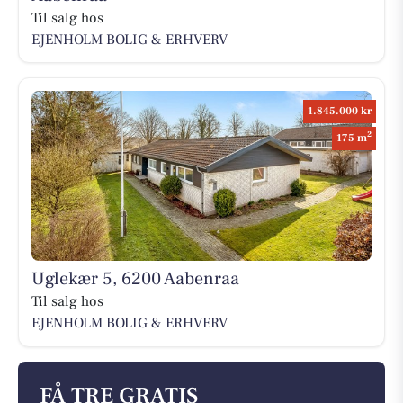
Til salg hos
EJENHOLM BOLIG & ERHVERV
1.845.000 kr
2
175 m
Uglekær 5, 6200 Aabenraa
Til salg hos
EJENHOLM BOLIG & ERHVERV
FÅ TRE GRATIS