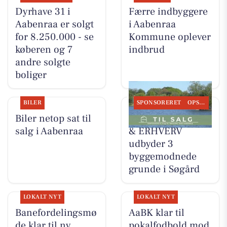
Dyrhave 31 i
Færre indbyggere
Aabenraa er solgt
i Aabenraa
for 8.250.000 - se
Kommune oplever
køberen og 7
indbrud
andre solgte
boliger
BILER
SPONSORERET
OPSLAGSTAVLEN
Biler netop sat til
EJENHOLM BOLIG
salg i Aabenraa
& ERHVERV
udbyder 3
byggemodnede
grunde i Søgård
LOKALT NYT
LOKALT NYT
Banefordelingsmø
AaBK klar til
de klar til ny
pokalfodbold mod