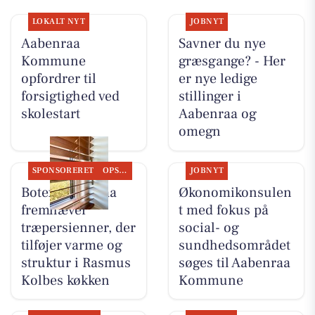
LOKALT NYT
JOBNYT
Aabenraa
Savner du nye
Kommune
græsgange? - Her
opfordrer til
er nye ledige
forsigtighed ved
stillinger i
skolestart
Aabenraa og
omegn
SPONSORERET
OPSLAGSTAVLEN
JOBNYT
Botex Aabenraa
Økonomikonsulen
fremhæver
t med fokus på
træpersienner, der
social- og
tilføjer varme og
sundhedsområdet
struktur i Rasmus
søges til Aabenraa
Kolbes køkken
Kommune