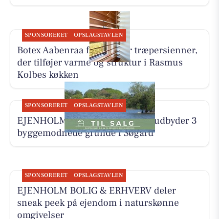
SPONSORERET
OPSLAGSTAVLEN
Botex Aabenraa fremhæver træpersienner,
der tilføjer varme og struktur i Rasmus
Kolbes køkken
SPONSORERET
OPSLAGSTAVLEN
EJENHOLM BOLIG & ERHVERV udbyder 3
byggemodnede grunde i Søgård
SPONSORERET
OPSLAGSTAVLEN
EJENHOLM BOLIG & ERHVERV deler
sneak peek på ejendom i naturskønne
omgivelser