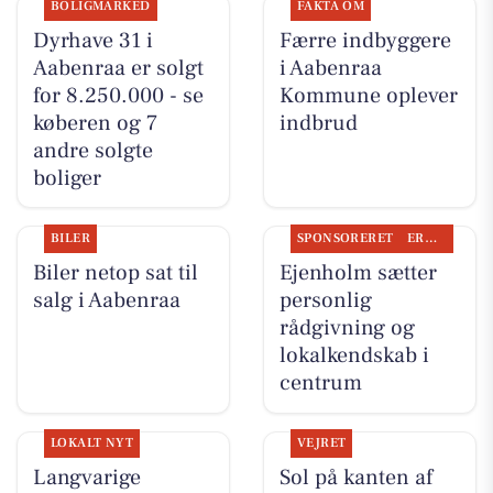
BOLIGMARKED
FAKTA OM
Dyrhave 31 i
Færre indbyggere
Aabenraa er solgt
i Aabenraa
for 8.250.000 - se
Kommune oplever
køberen og 7
indbrud
andre solgte
boliger
BILER
SPONSORERET
ERHVERV
Biler netop sat til
Ejenholm sætter
salg i Aabenraa
personlig
rådgivning og
lokalkendskab i
centrum
LOKALT NYT
VEJRET
Langvarige
Sol på kanten af