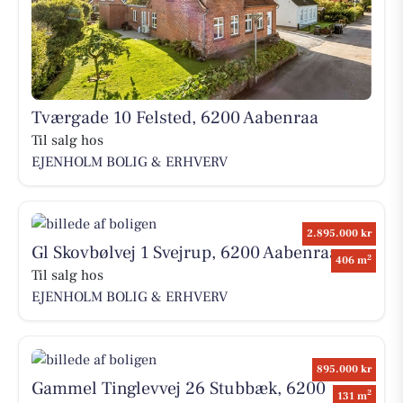
Tværgade 10 Felsted, 6200 Aabenraa
Til salg hos
EJENHOLM BOLIG & ERHVERV
2.895.000 kr
Gl Skovbølvej 1 Svejrup, 6200 Aabenraa
2
406 m
Til salg hos
EJENHOLM BOLIG & ERHVERV
895.000 kr
Gammel Tinglevvej 26 Stubbæk, 6200
2
131 m