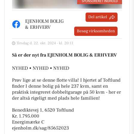
Del artikel
EJENHOLM BOLIG
& ERHVERV
Besøg virksomheden
Tirsdag d. 22. okt. 2024 - kl. 20:11
Så er der nyt fra EJENHOLM BOLIG & ERHVERV
NYHED • NYHED • NYHED
Prøv lige at se denne flotte villa! I hjertet af Toftlund
finder I denne bolig på hele 237 kvm, samt en
praktisk integreret dobbeltgarage på 50 kvm - her er
der altså rigeligt med plads hele familien!
Benediktevej 1, 6520 Toftlund
Kr. 1.795.000
Energimærke C
ejenholm.dk/sag/85652023