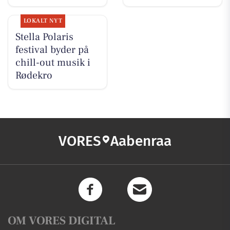
LOKALT NYT
Stella Polaris
festival byder på
chill-out musik i
Rødekro
VORES
Aabenraa
OM VORES DIGITAL