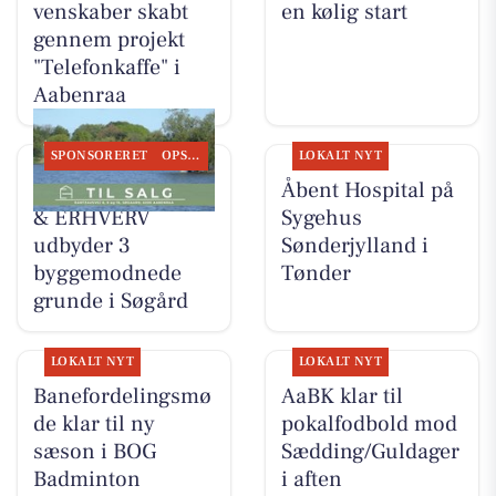
venskaber skabt
en kølig start
gennem projekt
"Telefonkaffe" i
Aabenraa
SPONSORERET
OPSLAGSTAVLEN
LOKALT NYT
EJENHOLM BOLIG
Åbent Hospital på
& ERHVERV
Sygehus
udbyder 3
Sønderjylland i
byggemodnede
Tønder
grunde i Søgård
LOKALT NYT
LOKALT NYT
Banefordelingsmø
AaBK klar til
de klar til ny
pokalfodbold mod
sæson i BOG
Sædding/Guldager
Badminton
i aften