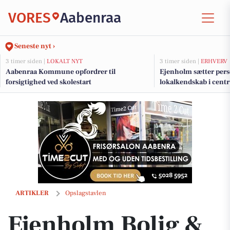
VORES
Aabenraa
Seneste nyt ›
3 timer siden |
LOKALT NYT
3 timer siden |
ERHVERV
Aabenraa Kommune opfordrer til
Ejenholm sætter pers
forsigtighed ved skolestart
lokalkendskab i cen
Ejenholm Bolig & Erhverv præsenterer rummelig villa i Toftlund til s
ARTIKLER
Opslagstavlen
Ejenholm Bolig &