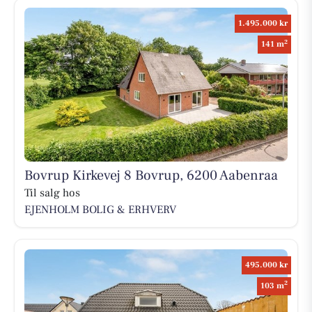
1.495.000 kr
2
141 m
Bovrup Kirkevej 8 Bovrup, 6200 Aabenraa
Til salg hos
EJENHOLM BOLIG & ERHVERV
495.000 kr
2
103 m