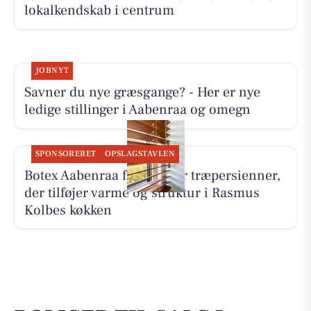
lokalkendskab i centrum
JOBNYT
Savner du nye græsgange? - Her er nye
ledige stillinger i Aabenraa og omegn
SPONSORERET
OPSLAGSTAVLEN
Botex Aabenraa fremhæver træpersienner,
der tilføjer varme og struktur i Rasmus
Kolbes køkken