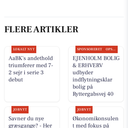
FLERE ARTIKLER
LOKALT NYT
SPONSORERET
OPSLAGSTAVLEN
AaBK's andethold
EJENHOLM BOLIG
triumferer med 7-
& ERHVERV
2 sejr i serie 3
udbyder
debut
indflytningsklar
bolig på
Ryttergabsvej 40
JOBNYT
JOBNYT
Savner du nye
Økonomikonsulen
græsgange? - Her
t med fokus på