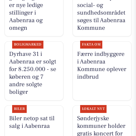
er nye ledige
social- og
stillinger i
sundhedsområdet
Aabenraa og
søges til Aabenraa
omegn
Kommune
BOLIGMARKED
FAKTA OM
Dyrhave 31 i
Færre indbyggere
Aabenraa er solgt
i Aabenraa
for 8.250.000 - se
Kommune oplever
køberen og 7
indbrud
andre solgte
boliger
BILER
LOKALT NYT
Biler netop sat til
Sønderjyske
salg i Aabenraa
kommuner holder
gratis koncert for