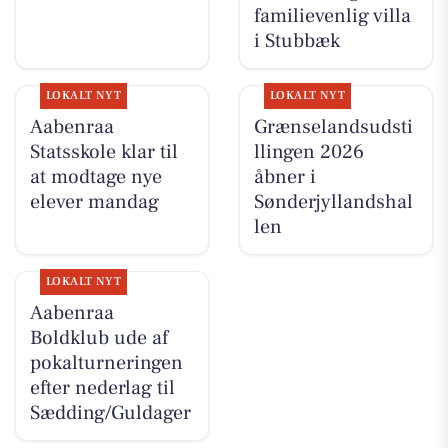
familievenlig villa
i Stubbæk
LOKALT NYT
LOKALT NYT
Aabenraa
Grænselandsudsti
Statsskole klar til
llingen 2026
at modtage nye
åbner i
elever mandag
Sønderjyllandshal
len
LOKALT NYT
Aabenraa
Boldklub ude af
pokalturneringen
efter nederlag til
Sædding/Guldager