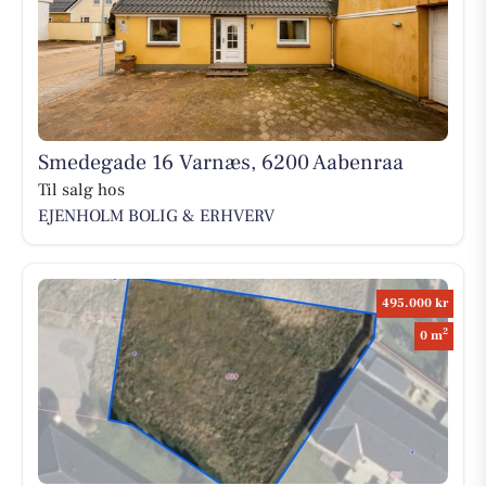
Smedegade 16 Varnæs, 6200 Aabenraa
Til salg hos
EJENHOLM BOLIG & ERHVERV
495.000 kr
2
0 m