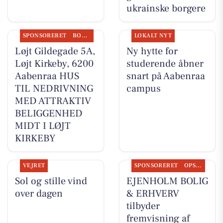
ukrainske borgere
SPONSORERET
BOLIGMARKED
LOKALT NYT
Løjt Gildegade 5A,
Ny hytte for
Løjt Kirkeby, 6200
studerende åbner
Aabenraa HUS
snart på Aabenraa
TIL NEDRIVNING
campus
MED ATTRAKTIV
BELIGGENHED
MIDT I LØJT
KIRKEBY
VEJRET
SPONSORERET
OPSLAGSTAVLEN
Sol og stille vind
EJENHOLM BOLIG
over dagen
& ERHVERV
tilbyder
fremvisning af