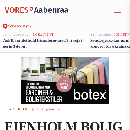
VORES
Aabenraa
Seneste nyt ›
18 minutter siden |
LOKALT NYT
6 timer siden |
LOKALT N
AaBK's andethold triumferer med 7-2 sejr i
Sønderjyske kommune
serie 3 debut
koncert for ukrainsk
EJENHOLM BOLIG & ERHVERV præsenterer sommerhus tæt på vandet 
ARTIKLER
Opslagstavlen
EJENHOLM BOLIG