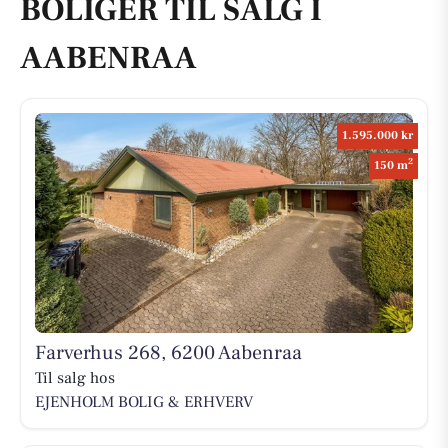
BOLIGER TIL SALG I
AABENRAA
1.595.000 kr
2
150 m
Farverhus 268, 6200 Aabenraa
Til salg hos
EJENHOLM BOLIG & ERHVERV