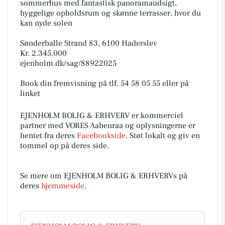
sommerhus med fantastisk panoramaudsigt,
hyggelige opholdsrum og skønne terrasser, hvor du
kan nyde solen
Sønderballe Strand 83, 6100 Haderslev
Kr. 2.345.000
ejenholm.dk/sag/88922025
Book din fremvisning på tlf. 54 58 05 55 eller på
linket
EJENHOLM BOLIG & ERHVERV er kommerciel
partner med VORES Aabenraa og oplysningerne er
hentet fra deres
Facebookside
. Støt lokalt og giv en
tommel op på deres side.
Se mere om EJENHOLM BOLIG & ERHVERVs på
deres
hjemmeside
.