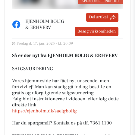
Del artikel
EJENHOLM BOLIG
& ERHVERV
Besøg virksomheden
Fredag d. 17. jan. 2025 - kl. 20:09
Så er der nyt fra EJENHOLM BOLIG & ERHVERV
SALGSVURDERING
Vores hjemmeside har fået nyt udseende, men
fortvivl ej! Man kan stadig gå ind og bestille en
gratis og uforpligtende salgsvurdering
Følg blot instruktionerne i videoen, eller følg dette
direkte link
https://ejenholm.dk/saelgbolig
Har du spørgsmål? Kontakt os på tlf. 7361 1100