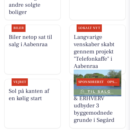
andre solgte
boliger
BILER
LOKALT NYT
Biler netop sat til
Langvarige
salg i Aabenraa
venskaber skabt
gennem projekt
"Telefonkaffe" i
Aabenraa
VEJRET
SPONSORERET
OPSLAGSTAVLEN
Sol på kanten af
EJENHOLM BOLIG
en kølig start
& ERHVERV
udbyder 3
byggemodnede
grunde i Søgård