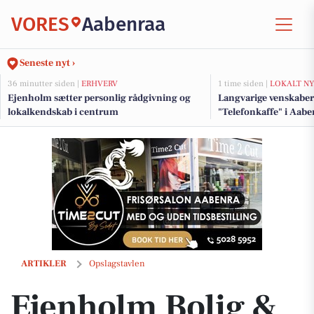
VORES
Aabenraa
Seneste nyt ›
36 minutter siden |
ERHVERV
1 time siden |
LOKALT NY
Ejenholm sætter personlig rådgivning og
Langvarige venskaber
lokalkendskab i centrum
"Telefonkaffe" i Aabe
Ejenholm Bolig & Erhverv tilbyder gratis salgsvurdering via ny hjem
ARTIKLER
Opslagstavlen
Ejenholm Bolig &