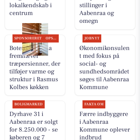
lokalkendskab i
stillinger i
centrum
Aabenraa og
omegn
SPONSORERET
OPSLAGSTAVLEN
JOBNYT
Botex Aabenraa
Økonomikonsulen
fremhæver
t med fokus på
træpersienner, der
social- og
tilføjer varme og
sundhedsområdet
struktur i Rasmus
søges til Aabenraa
Kolbes køkken
Kommune
BOLIGMARKED
FAKTA OM
Dyrhave 31 i
Færre indbyggere
Aabenraa er solgt
i Aabenraa
for 8.250.000 - se
Kommune oplever
køberen og 7
indbrud