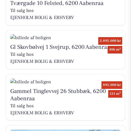
Tværgade 10 Felsted, 6200 Aabenraa
Til salg hos
EJENHOLM BOLIG & ERHVERV
2.895.000 kr
Gl Skovbølvej 1 Svejrup, 6200 Aabenraa
2
406 m
Til salg hos
EJENHOLM BOLIG & ERHVERV
895.000 kr
Gammel Tinglevvej 26 Stubbæk, 6200
2
131 m
Aabenraa
Til salg hos
EJENHOLM BOLIG & ERHVERV