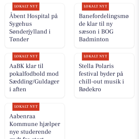
LOKALT NYT
LOKALT NYT
Åbent Hospital på
Banefordelingsmø
Sygehus
de klar til ny
Sønderjylland i
sæson i BOG
Tønder
Badminton
LOKALT NYT
LOKALT NYT
AaBK klar til
Stella Polaris
pokalfodbold mod
festival byder på
Sædding/Guldager
chill-out musik i
i aften
Rødekro
LOKALT NYT
Aabenraa
Kommune hjælper
nye studerende