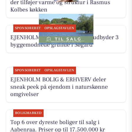
der tilføjer varme og struktur i Rasmus
Kolbes køkken
SPONSORERET
OPSLAGSTAVLEN
EJENHOLM BOLIG & ERHVERV udbyder 3
byggemodnede grunde i Søgård
SPONSORERET
OPSLAGSTAVLEN
EJENHOLM BOLIG & ERHVERV deler
sneak peek på ejendom i naturskønne
omgivelser
BOLIGMARKED
Top 6 over dyreste boliger til salg i
Aabenraa. Priser op til 17.500.000 kr