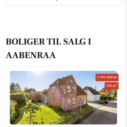
BOLIGER TIL SALG I
AABENRAA
1.395.000 kr
2
138 m