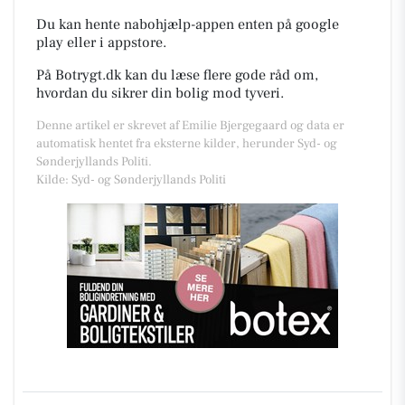
Du kan hente nabohjælp-appen enten på google
play eller i appstore.
På Botrygt.dk kan du læse flere gode råd om,
hvordan du sikrer din bolig mod tyveri.
Denne artikel er skrevet af Emilie Bjergegaard og data er
automatisk hentet fra eksterne kilder, herunder Syd- og
Sønderjyllands Politi.
Kilde: Syd- og Sønderjyllands Politi