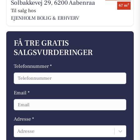
Solbakkevej 29, 6200 Aabenraa
2
67 m
Til salg hos
EJENHOLM BOLIG & ERHVERV
FÅ TRE GRATIS
SALGSVURDERINGER
Telefonnummer *
Email *
Adresse *
Adresse