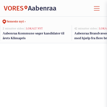
VORES
Aabenraa
Seneste nyt ›
2 minutter siden |
LOKALT NYT
42 minutter siden |
LOKA
Aabenraa Kommune søger kandidater til
Aabenraa Brandvæsen
årets Klimapris
med hjælp fra flere 