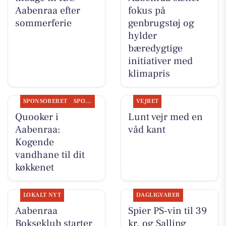
Aabenraa efter
fokus på
sommerferie
genbrugstøj og
hylder
bæredygtige
initiativer med
klimapris
SPONSORERET
SPONSORERET INDHOLD
VEJRET
Quooker i
Lunt vejr med en
Aabenraa:
våd kant
Kogende
vandhane til dit
køkkenet
LOKALT NYT
DAGLIGVARER
Aabenraa
Spier PS-vin til 39
Bokseklub starter
kr. og Salling