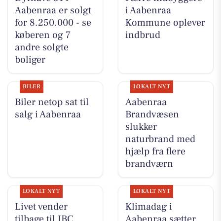
Aabenraa er solgt
i Aabenraa
for 8.250.000 - se
Kommune oplever
køberen og 7
indbrud
andre solgte
boliger
BILER
LOKALT NYT
Biler netop sat til
Aabenraa
salg i Aabenraa
Brandvæsen
slukker
naturbrand med
hjælp fra flere
brandværn
LOKALT NYT
LOKALT NYT
Livet vender
Klimadag i
tilbage til IBC
Aabenraa sætter