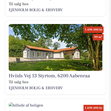
Til salg hos
EJENHOLM BOLIG & ERHVERV
1.498.000 kr
2
99 m
Hviids Vej 13 Styrtom, 6200 Aabenraa
Til salg hos
EJENHOLM BOLIG & ERHVERV
1.698.000 kr