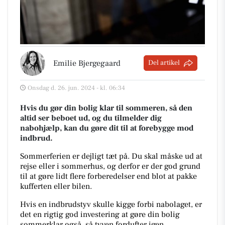
Emilie Bjergegaard
Del artikel
Onsdag d. 26. jun. 2024 - kl. 06:34
Hvis du gør din bolig klar til sommeren, så den
altid ser beboet ud, og du tilmelder dig
nabohjælp, kan du gøre dit til at forebygge mod
indbrud.
Sommerferien er dejligt tæt på. Du skal måske ud at
rejse eller i sommerhus, og derfor er der god grund
til at gøre lidt flere forberedelser end blot at pakke
kufferten eller bilen.
Hvis en indbrudstyv skulle kigge forbi nabolaget, er
det en rigtig god investering
at gøre din bolig
sommerklar også, så tyven fordufter igen.