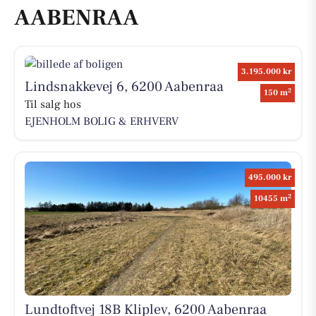
AABENRAA
3.195.000 kr
Lindsnakkevej 6, 6200 Aabenraa
2
150 m
Til salg hos
EJENHOLM BOLIG & ERHVERV
495.000 kr
2
10455 m
Lundtoftvej 18B Kliplev, 6200 Aabenraa