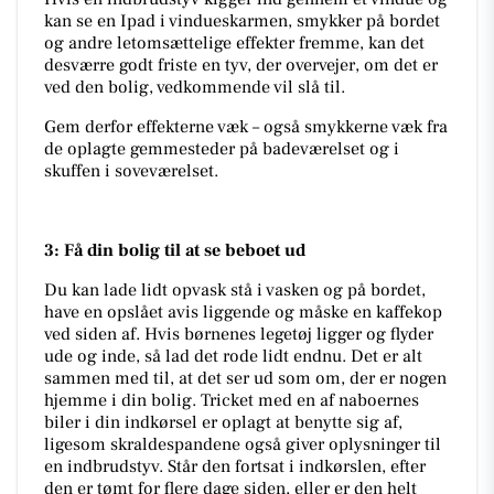
kan se en Ipad i vindueskarmen, smykker på bordet
og andre letomsættelige effekter fremme, kan det
desværre godt friste en tyv, der overvejer, om det er
ved den bolig, vedkommende vil slå til.
Gem derfor effekterne væk – også smykkerne væk fra
de oplagte gemmesteder på badeværelset og i
skuffen i soveværelset.
3: Få din bolig til at se beboet ud
Du kan lade lidt opvask stå i vasken og på bordet,
have en opslået avis liggende og måske en kaffekop
ved siden af. Hvis børnenes legetøj ligger og flyder
ude og inde, så lad det rode lidt endnu. Det er alt
sammen med til, at det ser ud som om, der er nogen
hjemme i din bolig. Tricket med en af naboernes
biler i din indkørsel er oplagt at benytte sig af,
ligesom skraldespandene også giver oplysninger til
en indbrudstyv. Står den fortsat i indkørslen, efter
den er tømt for flere dage siden, eller er den helt