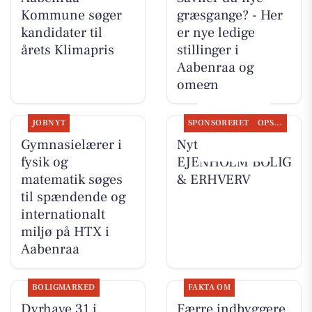
Kommune søger
græsgange? - Her
kandidater til
er nye ledige
årets Klimapris
stillinger i
Aabenraa og
omegn
JOBNYT
SPONSORERET
OPSLAGSTAVLEN
Gymnasielærer i
Nyt fra
fysik og
EJENHOLM BOLIG
matematik søges
& ERHVERV
til spændende og
internationalt
miljø på HTX i
Aabenraa
BOLIGMARKED
FAKTA OM
Dyrhave 31 i
Færre indbyggere