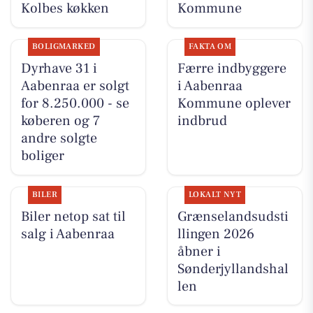
Kolbes køkken
Kommune
BOLIGMARKED
FAKTA OM
Dyrhave 31 i
Færre indbyggere
Aabenraa er solgt
i Aabenraa
for 8.250.000 - se
Kommune oplever
køberen og 7
indbrud
andre solgte
boliger
BILER
LOKALT NYT
Biler netop sat til
Grænselandsudsti
salg i Aabenraa
llingen 2026
åbner i
Sønderjyllandshal
len