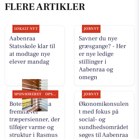
FLERE ARTIKLER
LOKALT NYT
JOBNYT
Aabenraa
Savner du nye
Statsskole klar til
græsgange? - Her
at modtage nye
er nye ledige
elever mandag
stillinger i
Aabenraa og
omegn
SPONSORERET
OPSLAGSTAVLEN
JOBNYT
Botex Aabenraa
Økonomikonsulen
fremhæver
t med fokus på
træpersienner, der
social- og
tilføjer varme og
sundhedsområdet
struktur i Rasmus
søges til Aabenraa