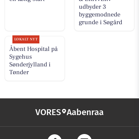
udbyder 3
byggemodnede
grunde i Søgård
LOKALT NYT
Åbent Hospital på
Sygehus
Sønderjylland i
Tønder
VORES
Aabenraa