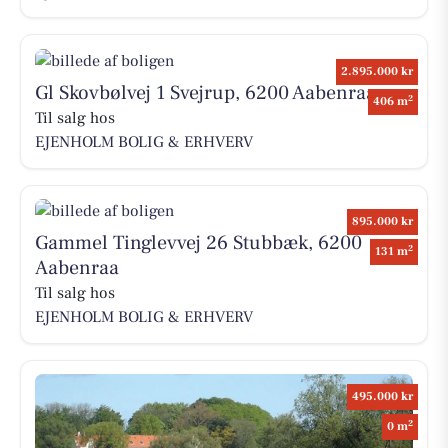
2.895.000 kr
Gl Skovbølvej 1 Svejrup, 6200 Aabenraa
2
406 m
Til salg hos
EJENHOLM BOLIG & ERHVERV
895.000 kr
Gammel Tinglevvej 26 Stubbæk, 6200
2
131 m
Aabenraa
Til salg hos
EJENHOLM BOLIG & ERHVERV
495.000 kr
2
0 m