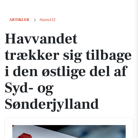
Havvandet trækker sig tilbage i den østlige del af Syd- og Sønderjylla
ARTIKLER
Alarm112
Havvandet
trækker sig tilbage
i den østlige del af
Syd- og
Sønderjylland