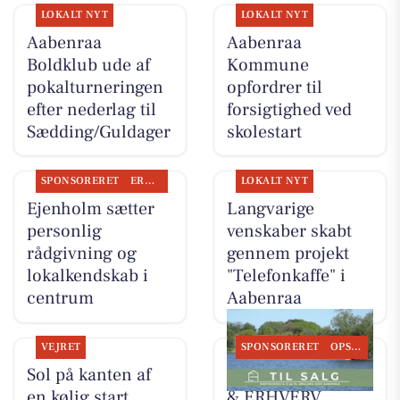
LOKALT NYT
LOKALT NYT
Aabenraa
Aabenraa
Boldklub ude af
Kommune
pokalturneringen
opfordrer til
efter nederlag til
forsigtighed ved
Sædding/Guldager
skolestart
SPONSORERET
ERHVERV
LOKALT NYT
Ejenholm sætter
Langvarige
personlig
venskaber skabt
rådgivning og
gennem projekt
lokalkendskab i
"Telefonkaffe" i
centrum
Aabenraa
VEJRET
SPONSORERET
OPSLAGSTAVLEN
Sol på kanten af
EJENHOLM BOLIG
en kølig start
& ERHVERV