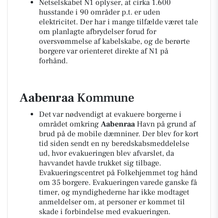
Netselskabet N1 oplyser, at cirka 1.600
husstande i 90 områder p.t. er uden
elektricitet. Der har i mange tilfælde været tale
om planlagte afbrydelser forud for
oversvømmelse af kabelskabe, og de berørte
borgere var orienteret direkte af N1 på
forhånd.
Aabenraa
Kommune
Det var nødvendigt at evakuere borgerne i
området omkring
Aabenraa
Havn på grund af
brud på de mobile dæmniner. Der blev for kort
tid siden sendt en ny beredskabsmeddelelse
ud, hvor evakueringen blev afvarslet, da
havvandet havde trukket sig tilbage.
Evakueringscentret på Folkehjemmet tog hånd
om 35 borgere. Evakueringen varede ganske få
timer, og myndighederne har ikke modtaget
anmeldelser om, at personer er kommet til
skade i forbindelse med evakueringen.