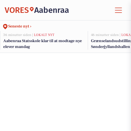
VORES
Aabenraa
Seneste nyt ›
36 minutter siden |
LOKALT NYT
46 minutter siden |
LOKA
Aabenraa Statsskole klar til at modtage nye
Grænselandsudstillin
elever mandag
Sønderjyllandshallen