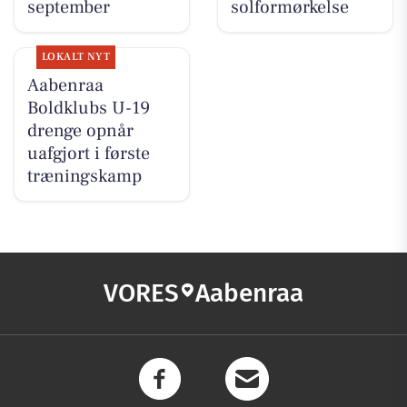
september
solformørkelse
LOKALT NYT
Aabenraa
Boldklubs U-19
drenge opnår
uafgjort i første
træningskamp
VORES
Aabenraa