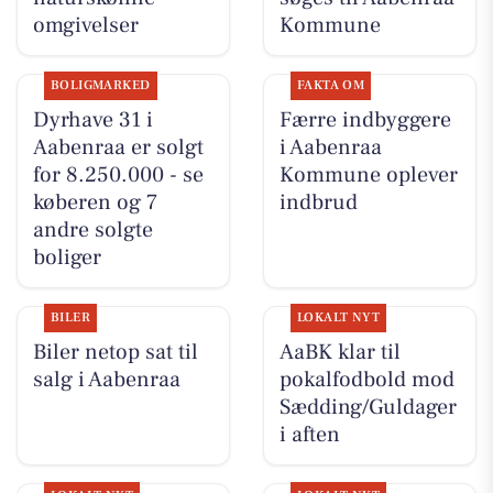
omgivelser
Kommune
BOLIGMARKED
FAKTA OM
Dyrhave 31 i
Færre indbyggere
Aabenraa er solgt
i Aabenraa
for 8.250.000 - se
Kommune oplever
køberen og 7
indbrud
andre solgte
boliger
BILER
LOKALT NYT
Biler netop sat til
AaBK klar til
salg i Aabenraa
pokalfodbold mod
Sædding/Guldager
i aften