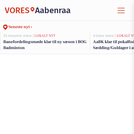
VORES
Aabenraa
Seneste nyt ›
35 minutter siden |
LOKALT NYT
4 timer siden |
LOKALT N
Banefordelingsmøde klar til ny sæson i BOG
AaBK klar til pokalf
Badminton
Sædding/Guldager i a