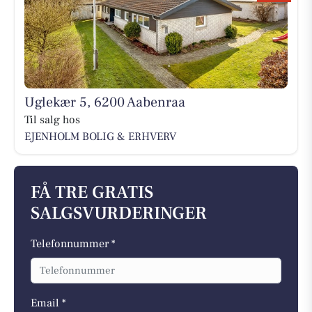
Uglekær 5, 6200 Aabenraa
Til salg hos
EJENHOLM BOLIG & ERHVERV
FÅ TRE GRATIS
SALGSVURDERINGER
Telefonnummer *
Email *