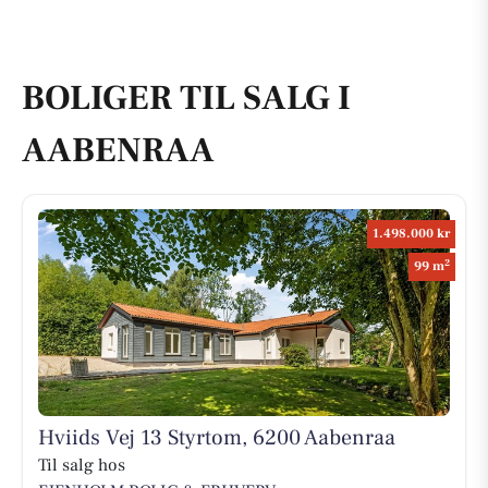
BOLIGER TIL SALG I
AABENRAA
1.498.000 kr
2
99 m
Hviids Vej 13 Styrtom, 6200 Aabenraa
Til salg hos