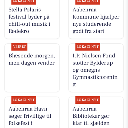
LOKALT NYT
LOKALT NYT
Stella Polaris
Aabenraa
festival byder på
Kommune hjælper
chill-out musik i
nye studerende
Rødekro
godt fra start
VEJRET
LOKALT NYT
Blæsende morgen,
I.P. Nielsen Fond
men dagen vender
støtter Bylderup
og omegns
Gymnastikforenin
g
LOKALT NYT
LOKALT NYT
Aabenraa Havn
Aabenraa
søger frivillige til
Biblioteker gør
folkefest i
klar til sjælden