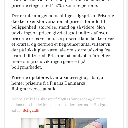
priserne steget med 1,2% i samme periode.
Der er tale om gennemsnitlige salgspriser. Priserne
dækker over stor variation af priser i forhold til
beliggenhed, størrelse, stand og så videre. Men
udviklingen i prisen givet et godt indtryk af hvor
priserne er på vej hen. Da priserne kun dækker over
et kvartal og dermed et begrænset antal villaer vil
der på lokalt plan være tale om større udsving fra
kvartal til kvartal. Priserne på landsplan fortæller
mere om prisudviklingen generelt på
boligmarkedet.
Priserne opdateres kvartalsmæssigt og Boliga
henter priserne fra Finans Danmarks
Boligmarkedsstatistik.
Denne artikel er skrevet af Mattias Sundroos og data er
automatisk hentet fra eksterne kilder, herunder Boliga.dk.
Kilde:
Boliga.dk