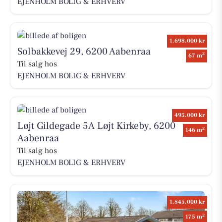
EJENHOLM BOLIG & ERHVERV
1.698.000 kr
Solbakkevej 29, 6200 Aabenraa
2
67 m
Til salg hos
EJENHOLM BOLIG & ERHVERV
495.000 kr
Løjt Gildegade 5A Løjt Kirkeby, 6200
2
146 m
Aabenraa
Til salg hos
EJENHOLM BOLIG & ERHVERV
1.845.000 kr
2
175 m