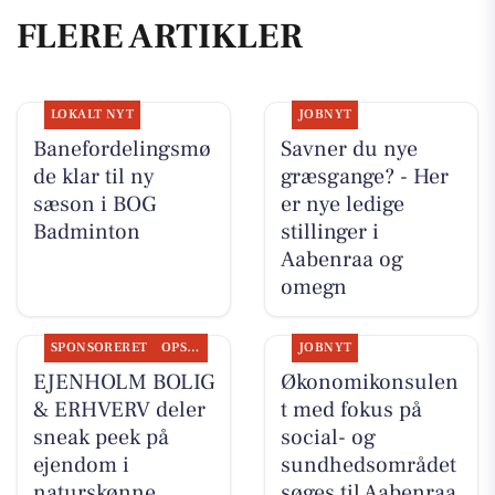
FLERE ARTIKLER
LOKALT NYT
JOBNYT
Banefordelingsmø
Savner du nye
de klar til ny
græsgange? - Her
sæson i BOG
er nye ledige
Badminton
stillinger i
Aabenraa og
omegn
SPONSORERET
OPSLAGSTAVLEN
JOBNYT
EJENHOLM BOLIG
Økonomikonsulen
& ERHVERV deler
t med fokus på
sneak peek på
social- og
ejendom i
sundhedsområdet
naturskønne
søges til Aabenraa