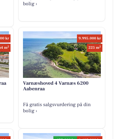
bolig ›
00 kr
9.995.000 kr
2
2
64 m
225 m
raa
Varnæshoved 4 Varnæs 6200
Aabenraa
Få gratis salgsvurdering på din
bolig ›