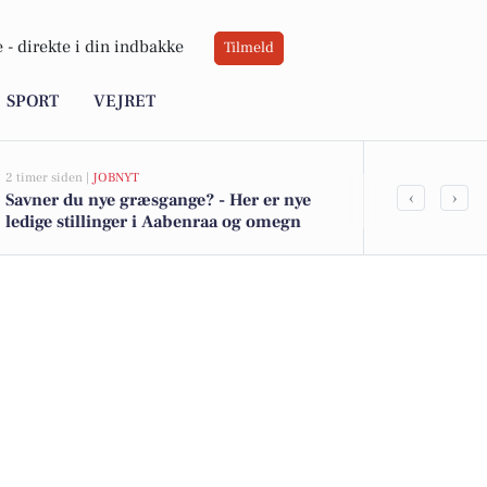
 -
direkte i din indbakke
Tilmeld
SPORT
VEJRET
2 timer siden |
JOBNYT
8 timer siden |
VE
‹
›
Savner du nye græsgange? - Her er nye
Blæsende mo
ledige stillinger i Aabenraa og omegn