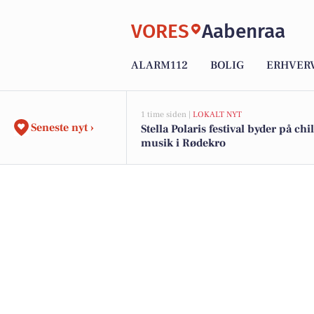
VORES
Aabenraa
ALARM112
BOLIG
ERHVER
1 time siden |
LOKALT NYT
Seneste nyt ›
Stella Polaris festival byder på chi
musik i Rødekro