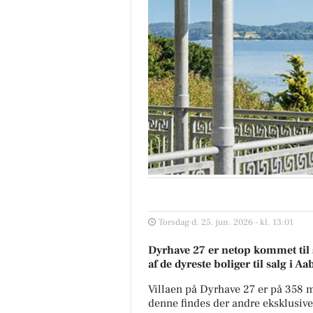
Torsdag d. 25. jun. 2026 - kl. 13:01
Dyrhave 27 er netop kommet til sa
af de dyreste boliger til salg i A
Villaen på Dyrhave 27 er på 358
denne findes der andre eksklusive b