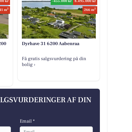
00 kr
-455.000 kr
8.495.000 kr
2
2
41 m
266 m
200
Dyrhave 31 6200 Aabenraa
Få gratis salgsvurdering på din
bolig ›
ALGSVURDERINGER AF DIN
Email *