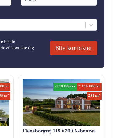
re lokale
Bliv kontaktet
e vil kontakte dig
00 kr
-350.000 kr
7.150.000 kr
2
2
58 m
281 m
Flensborgvej 118 6200 Aabenraa