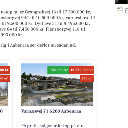
g netop nu er Grøngrøftvej 16 til 17.500.000 kr,
lensborgvej 94C til 10.500.000 kr, Varnæshoved 4
 til 9.500.000 kr, Dyrhave 31 til 8.495.000 kr,
ve 64 til 7.450.000 kr, Flensborgvej 118 til
.995.000 kr.
 salg i Aabenraa ser derfor nu sådan ud:
00 kr
-750.000 kr
16.750.000 kr
2
2
55 m
236 m
00
Varnæsvej 71 6200 Aabenraa
Få gratis salgsvurdering på din