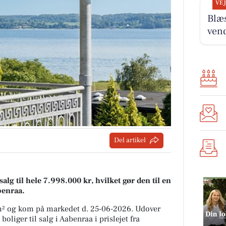
VE
Blæ
ven
Del artikel
lg til hele 7.998.000 kr, hvilket gør den til en
abenraa.
 m² og kom på markedet d. 25-06-2026. Udover
oliger til salg i Aabenraa i prislejet fra