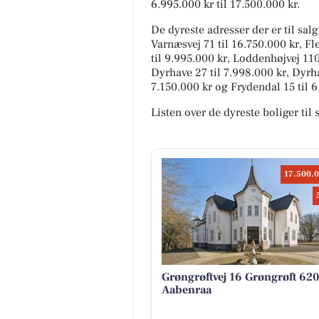
6.995.000 kr til 17.500.000 kr.
De dyreste adresser der er til sal
Varnæsvej 71 til 16.750.000 kr, F
til 9.995.000 kr, Loddenhøjvej 110
Dyrhave 27 til 7.998.000 kr, Dyrha
7.150.000 kr og Frydendal 15 til 6
Listen over de dyreste boliger til
17.500.0
Grøngrøftvej 16 Grøngrøft 62
Aabenraa