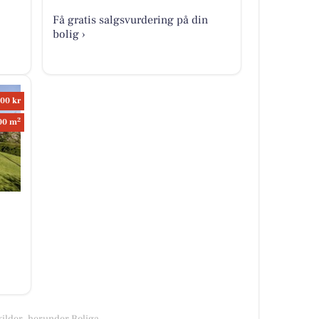
Få gratis salgsvurdering på din
bolig ›
00 kr
2
00 m