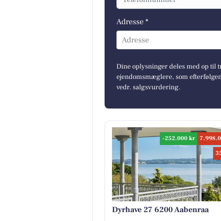
Adresse *
Adresse
Dine oplysninger deles med op til t
ejendomsmæglere, som efterfølgend
vedr. salgsvurdering.
-252.000 kr
7.998.0
3
Dyrhave 27 6200 Aabenraa