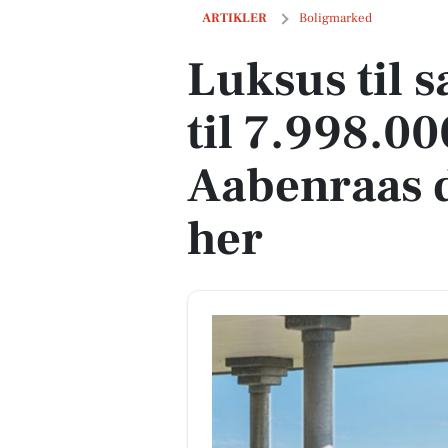
Luksus til salg: Dyrhave 27 til 7.998.0
ARTIKLER
Boligmarked
Luksus til 
til 7.998.00
Aabenraas d
her