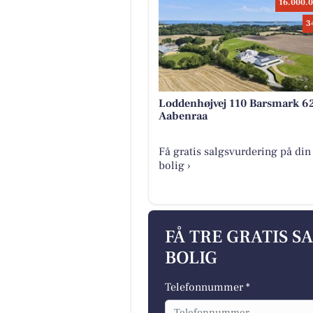
16.000.0
3
Loddenhøjvej 110 Barsmark 6
Aabenraa
Få gratis salgsvurdering på din
bolig ›
FÅ TRE GRATIS S
BOLIG
Telefonnummer *