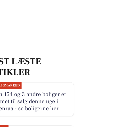
ST LÆSTE
TIKLER
LIGMARKED
 154 og 3 andre boliger er
et til salg denne uge i
nraa - se boligerne her.