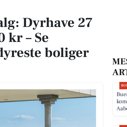
00 kr – Se Aabenraas dyreste boliger her
salg: Dyrhave 27
0 kr – Se
yreste boliger
ME
AR
BO
Buen
komm
Aabe