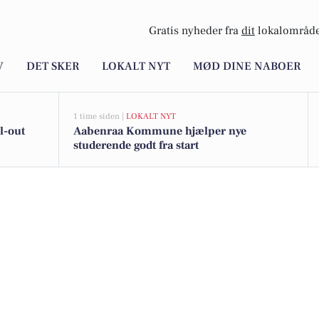
Gratis nyheder fra
dit
lokalområde
V
DET SKER
LOKALT NYT
MØD DINE NABOER
1 time siden |
LOKALT NYT
ll-out
Aabenraa Kommune hjælper nye
studerende godt fra start