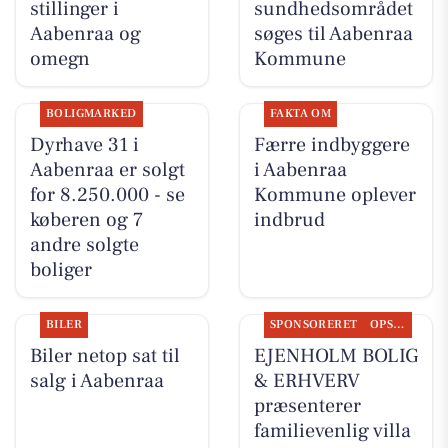
stillinger i
sundhedsområdet
Aabenraa og
søges til Aabenraa
omegn
Kommune
BOLIGMARKED
FAKTA OM
Dyrhave 31 i
Færre indbyggere
Aabenraa er solgt
i Aabenraa
for 8.250.000 - se
Kommune oplever
køberen og 7
indbrud
andre solgte
boliger
BILER
SPONSORERET
OPSLAGSTAVLEN
Biler netop sat til
EJENHOLM BOLIG
salg i Aabenraa
& ERHVERV
præsenterer
familievenlig villa