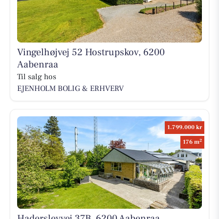
Vingelhøjvej 52 Hostrupskov, 6200
Aabenraa
Til salg hos
EJENHOLM BOLIG & ERHVERV
1.799.000 kr
2
176 m
Haderslevvej 37B, 6200 Aabenraa