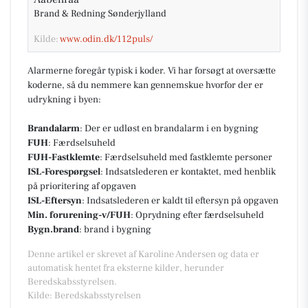
Brand & Redning Sønderjylland
Kilde:
www.odin.dk/112puls/
Alarmerne foregår typisk i koder. Vi har forsøgt at oversætte
koderne, så du nemmere kan gennemskue hvorfor der er
udrykning i byen:
Brandalarm
: Der er udløst en brandalarm i en bygning
FUH
: Færdselsuheld
FUH-Fastklemte
: Færdselsuheld med fastklemte personer
ISL-Forespørgsel
: Indsatslederen er kontaktet, med henblik
på prioritering af opgaven
ISL-Eftersyn
: Indsatslederen er kaldt til eftersyn på opgaven
Min. forurening-v/FUH
: Oprydning efter færdselsuheld
Bygn.brand
: brand i bygning
Denne artikel er skrevet af Karoline Andersen og data er
automatisk hentet fra eksterne kilder, herunder
Beredskabsstyrelsen.
Kilde: Beredskabsstyrelsen