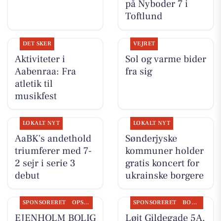
på Nyboder 7 i
Toftlund
DET SKER
VEJRET
Aktiviteter i
Sol og varme bider
Aabenraa: Fra
fra sig
atletik til
musikfest
LOKALT NYT
LOKALT NYT
AaBK's andethold
Sønderjyske
triumferer med 7-
kommuner holder
2 sejr i serie 3
gratis koncert for
debut
ukrainske borgere
SPONSORERET
OPSLAGSTAVLEN
SPONSORERET
BOLIGMARKED
EJENHOLM BOLIG
Løjt Gildegade 5A,