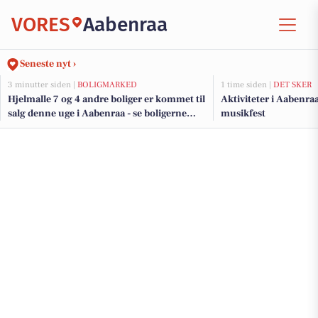
VORES
Aabenraa
Seneste nyt ›
3 minutter siden |
BOLIGMARKED
1 time siden |
DET SKER
Hjelmalle 7 og 4 andre boliger er kommet til
Aktiviteter i Aabenraa:
salg denne uge i Aabenraa - se boligerne
musikfest
her.