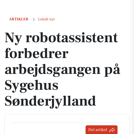
Ny robotassistent forbedrer arbejdsgangen på Sygehus Sønderjylland
ARTIKLER
Lokalt nyt
Ny robotassistent
forbedrer
arbejdsgangen på
Sygehus
Sønderjylland
Del artikel