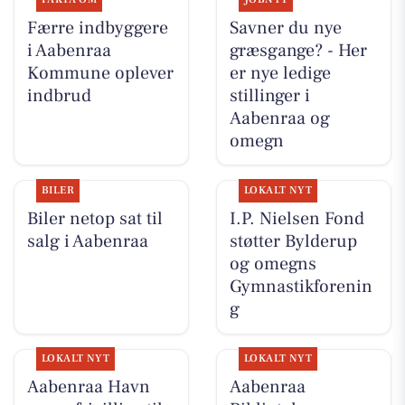
Færre indbyggere
Savner du nye
i Aabenraa
græsgange? - Her
Kommune oplever
er nye ledige
indbrud
stillinger i
Aabenraa og
omegn
BILER
LOKALT NYT
Biler netop sat til
I.P. Nielsen Fond
salg i Aabenraa
støtter Bylderup
og omegns
Gymnastikforenin
g
LOKALT NYT
LOKALT NYT
Aabenraa Havn
Aabenraa