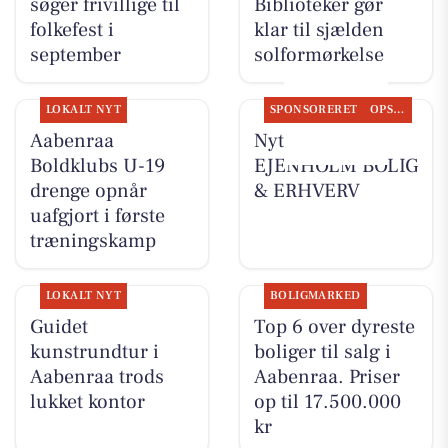
søger frivillige til
Biblioteker gør
folkefest i
klar til sjælden
september
solformørkelse
LOKALT NYT
SPONSORERET
OPSLAGSTAVLEN
Aabenraa
Nyt fra
Boldklubs U-19
EJENHOLM BOLIG
drenge opnår
& ERHVERV
uafgjort i første
træningskamp
LOKALT NYT
BOLIGMARKED
Guidet
Top 6 over dyreste
kunstrundtur i
boliger til salg i
Aabenraa trods
Aabenraa. Priser
lukket kontor
op til 17.500.000
kr