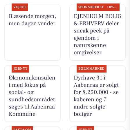
VEJRET
SPONSORERET
OPSLAGSTAVLEN
Blæsende morgen,
EJENHOLM BOLIG
men dagen vender
& ERHVERV deler
sneak peek på
ejendom i
naturskønne
omgivelser
JOBNYT
BOLIGMARKED
Økonomikonsulen
Dyrhave 31 i
t med fokus på
Aabenraa er solgt
social- og
for 8.250.000 - se
sundhedsområdet
køberen og 7
søges til Aabenraa
andre solgte
Kommune
boliger
FAKTA OM
JOBNYT