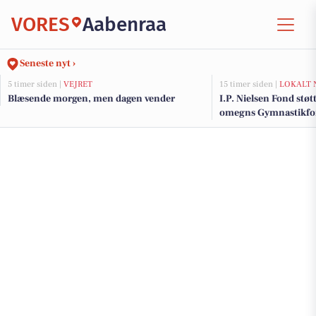
VORES
Aabenraa
Seneste nyt ›
5 timer siden |
VEJRET
15 timer siden |
LOKALT 
Blæsende morgen, men dagen vender
I.P. Nielsen Fond stø
omegns Gymnastikfo