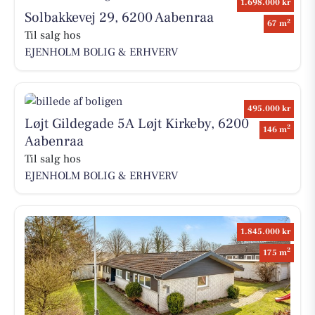
1.698.000 kr
Solbakkevej 29, 6200 Aabenraa
2
67 m
Til salg hos
EJENHOLM BOLIG & ERHVERV
495.000 kr
Løjt Gildegade 5A Løjt Kirkeby, 6200
2
146 m
Aabenraa
Til salg hos
EJENHOLM BOLIG & ERHVERV
1.845.000 kr
2
175 m