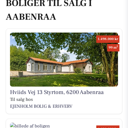
BOLIGER TIL SALG I
AABENRAA
1.498.000 kr
2
99 m
Hviids Vej 13 Styrtom, 6200 Aabenraa
Til salg hos
EJENHOLM BOLIG & ERHVERV