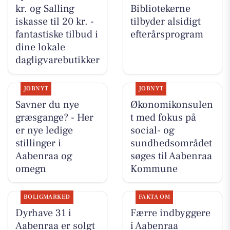
kr. og Salling
Bibliotekerne
iskasse til 20 kr. -
tilbyder alsidigt
fantastiske tilbud i
efterårsprogram
dine lokale
dagligvarebutikker
JOBNYT
JOBNYT
Savner du nye
Økonomikonsulen
græsgange? - Her
t med fokus på
er nye ledige
social- og
stillinger i
sundhedsområdet
Aabenraa og
søges til Aabenraa
omegn
Kommune
BOLIGMARKED
FAKTA OM
Dyrhave 31 i
Færre indbyggere
Aabenraa er solgt
i Aabenraa