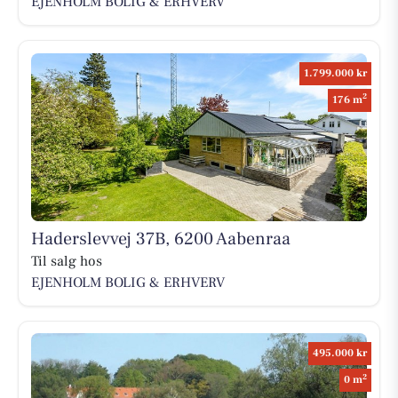
EJENHOLM BOLIG & ERHVERV
1.799.000 kr
2
176 m
Haderslevvej 37B, 6200 Aabenraa
Til salg hos
EJENHOLM BOLIG & ERHVERV
495.000 kr
2
0 m