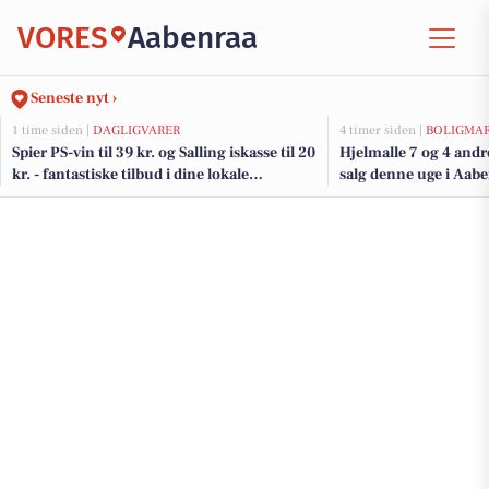
VORES
Aabenraa
Seneste nyt ›
1 time siden |
DAGLIGVARER
4 timer siden |
BOLIGMA
Spier PS-vin til 39 kr. og Salling iskasse til 20
Hjelmalle 7 og 4 andr
kr. - fantastiske tilbud i dine lokale
salg denne uge i Aabe
dagligvarebutikker
her.