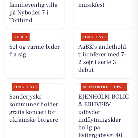
familievenlig villa
musikfest
på Nyboder 7 i
Toftlund
VEJRET
LOKALT NYT
Sol og varme bider
AaBK's andethold
fra sig
triumferer med 7-
2 sejr i serie 3
debut
LOKALT NYT
SPONSORERET
OPSLAGSTAVLEN
Sønderjyske
EJENHOLM BOLIG
kommuner holder
& ERHVERV
gratis koncert for
udbyder
ukrainske borgere
indflytningsklar
bolig på
Ryttergabsvej 40