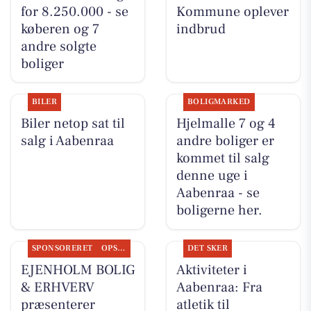
for 8.250.000 - se
Kommune oplever
køberen og 7
indbrud
andre solgte
boliger
BILER
BOLIGMARKED
Biler netop sat til
Hjelmalle 7 og 4
salg i Aabenraa
andre boliger er
kommet til salg
denne uge i
Aabenraa - se
boligerne her.
SPONSORERET
OPSLAGSTAVLEN
DET SKER
EJENHOLM BOLIG
Aktiviteter i
& ERHVERV
Aabenraa: Fra
præsenterer
atletik til