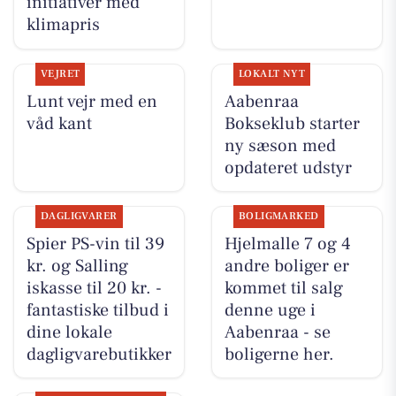
initiativer med
klimapris
VEJRET
LOKALT NYT
Lunt vejr med en
Aabenraa
våd kant
Bokseklub starter
ny sæson med
opdateret udstyr
DAGLIGVARER
BOLIGMARKED
Spier PS-vin til 39
Hjelmalle 7 og 4
kr. og Salling
andre boliger er
iskasse til 20 kr. -
kommet til salg
fantastiske tilbud i
denne uge i
dine lokale
Aabenraa - se
dagligvarebutikker
boligerne her.