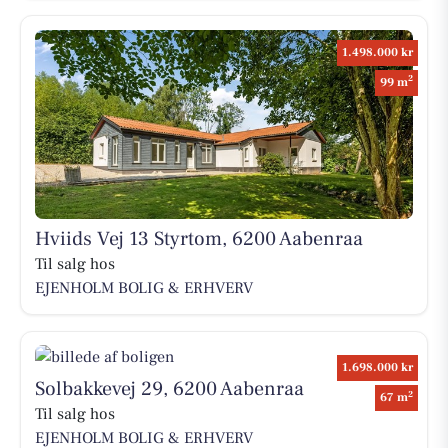
1.498.000 kr
2
99 m
Hviids Vej 13 Styrtom, 6200 Aabenraa
Til salg hos
EJENHOLM BOLIG & ERHVERV
1.698.000 kr
Solbakkevej 29, 6200 Aabenraa
2
67 m
Til salg hos
EJENHOLM BOLIG & ERHVERV