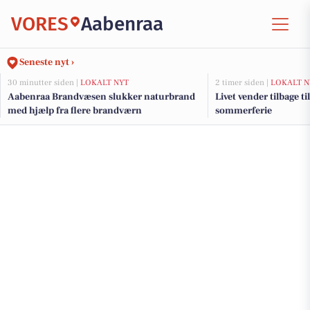
VORES
Aabenraa
Seneste nyt ›
30 minutter siden |
LOKALT NYT
2 timer siden |
LOKALT N
Aabenraa Brandvæsen slukker naturbrand
Livet vender tilbage t
med hjælp fra flere brandværn
sommerferie