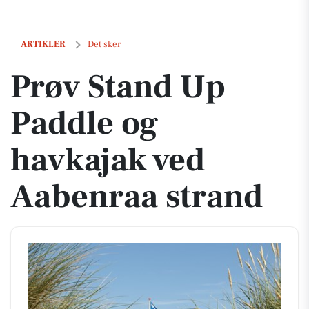
Prøv Stand Up Paddle og havkajak ved Aabenraa strand
ARTIKLER
Det sker
Prøv Stand Up
Paddle og
havkajak ved
Aabenraa strand