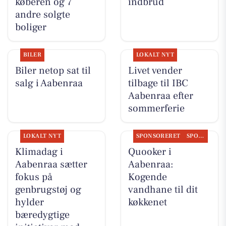
køberen og 7
indbrud
andre solgte
boliger
BILER
LOKALT NYT
Biler netop sat til
Livet vender
salg i Aabenraa
tilbage til IBC
Aabenraa efter
sommerferie
LOKALT NYT
SPONSORERET
SPONSORERET INDHOLD
Klimadag i
Quooker i
Aabenraa sætter
Aabenraa:
fokus på
Kogende
genbrugstøj og
vandhane til dit
hylder
køkkenet
bæredygtige