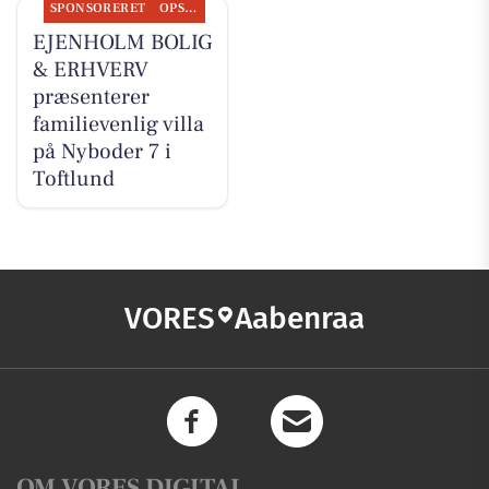
SPONSORERET
OPSLAGSTAVLEN
EJENHOLM BOLIG
& ERHVERV
præsenterer
familievenlig villa
på Nyboder 7 i
Toftlund
VORES
Aabenraa
OM VORES DIGITAL