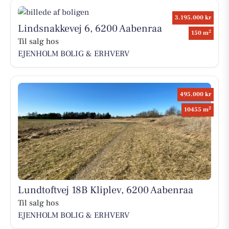
3.195.000 kr
Lindsnakkevej 6, 6200 Aabenraa
2
150 m
Til salg hos
EJENHOLM BOLIG & ERHVERV
495.000 kr
2
10455 m
Lundtoftvej 18B Kliplev, 6200 Aabenraa
Til salg hos
EJENHOLM BOLIG & ERHVERV