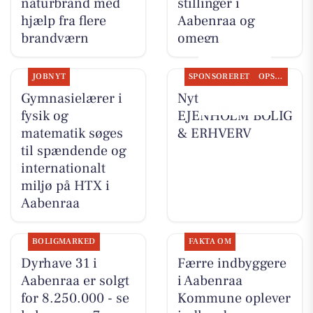
naturbrand med
stillinger i
hjælp fra flere
Aabenraa og
brandværn
omegn
JOBNYT
SPONSORERET
OPSLAGSTAVLEN
Gymnasielærer i
Nyt fra
fysik og
EJENHOLM BOLIG
matematik søges
& ERHVERV
til spændende og
internationalt
miljø på HTX i
Aabenraa
BOLIGMARKED
FAKTA OM
Dyrhave 31 i
Færre indbyggere
Aabenraa er solgt
i Aabenraa
for 8.250.000 - se
Kommune oplever