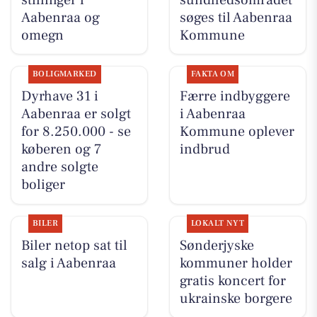
Aabenraa og
søges til Aabenraa
omegn
Kommune
BOLIGMARKED
FAKTA OM
Dyrhave 31 i
Færre indbyggere
Aabenraa er solgt
i Aabenraa
for 8.250.000 - se
Kommune oplever
køberen og 7
indbrud
andre solgte
boliger
BILER
LOKALT NYT
Biler netop sat til
Sønderjyske
salg i Aabenraa
kommuner holder
gratis koncert for
ukrainske borgere