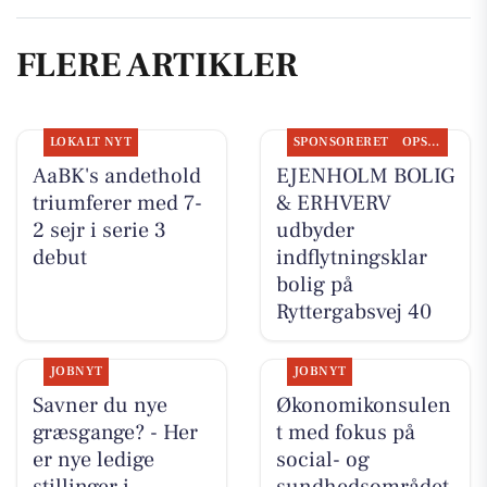
FLERE ARTIKLER
LOKALT NYT
SPONSORERET
OPSLAGSTAVLEN
AaBK's andethold
EJENHOLM BOLIG
triumferer med 7-
& ERHVERV
2 sejr i serie 3
udbyder
debut
indflytningsklar
bolig på
Ryttergabsvej 40
JOBNYT
JOBNYT
Savner du nye
Økonomikonsulen
græsgange? - Her
t med fokus på
er nye ledige
social- og
stillinger i
sundhedsområdet