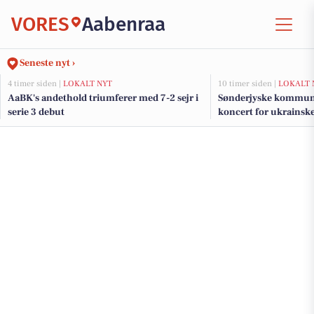
VORES
Aabenraa
Seneste nyt ›
4 timer siden |
LOKALT NYT
10 timer siden |
LOKALT 
AaBK's andethold triumferer med 7-2 sejr i
Sønderjyske kommune
serie 3 debut
koncert for ukrainsk