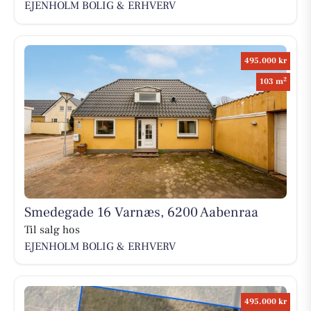
EJENHOLM BOLIG & ERHVERV
495.000 kr
2
103 m
Smedegade 16 Varnæs, 6200 Aabenraa
Til salg hos
EJENHOLM BOLIG & ERHVERV
495.000 kr