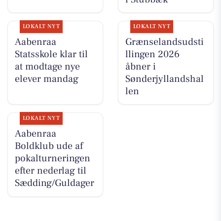
LOKALT NYT
LOKALT NYT
Aabenraa
Grænselandsudsti
Statsskole klar til
llingen 2026
at modtage nye
åbner i
elever mandag
Sønderjyllandshal
len
LOKALT NYT
Aabenraa
Boldklub ude af
pokalturneringen
efter nederlag til
Sædding/Guldager