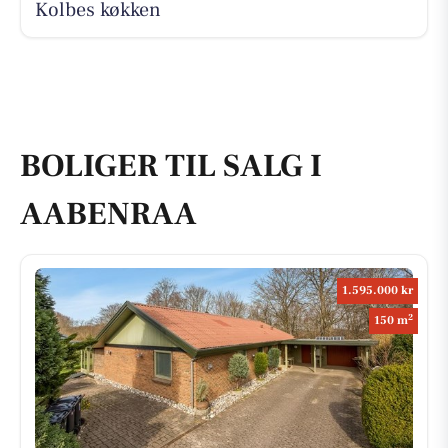
Kolbes køkken
BOLIGER TIL SALG I
AABENRAA
1.595.000 kr
2
150 m