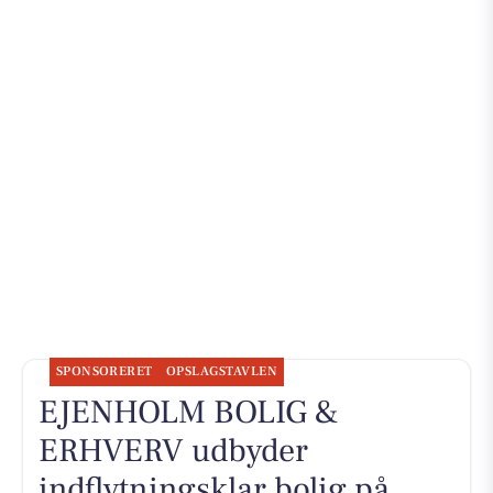
SPONSORERET
OPSLAGSTAVLEN
EJENHOLM BOLIG &
ERHVERV udbyder
indflytningsklar bolig på