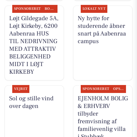
SPONSORERET
BOLIGMARKED
LOKALT NYT
Løjt Gildegade 5A,
Ny hytte for
Løjt Kirkeby, 6200
studerende åbner
Aabenraa HUS
snart på Aabenraa
TIL NEDRIVNING
campus
MED ATTRAKTIV
BELIGGENHED
MIDT I LØJT
KIRKEBY
VEJRET
SPONSORERET
OPSLAGSTAVLEN
Sol og stille vind
EJENHOLM BOLIG
over dagen
& ERHVERV
tilbyder
fremvisning af
familievenlig villa
i Stubbæk