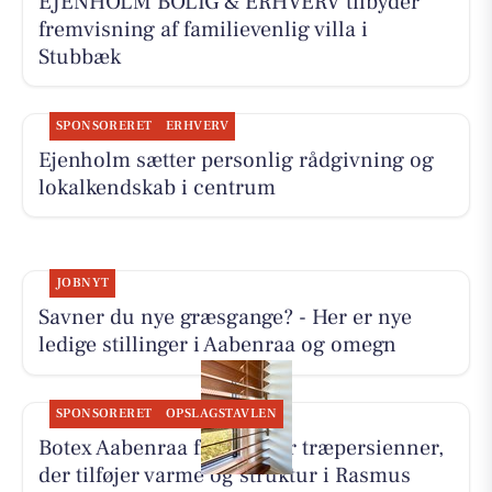
EJENHOLM BOLIG & ERHVERV tilbyder
fremvisning af familievenlig villa i
Stubbæk
SPONSORERET
ERHVERV
Ejenholm sætter personlig rådgivning og
lokalkendskab i centrum
JOBNYT
Savner du nye græsgange? - Her er nye
ledige stillinger i Aabenraa og omegn
SPONSORERET
OPSLAGSTAVLEN
Botex Aabenraa fremhæver træpersienner,
der tilføjer varme og struktur i Rasmus