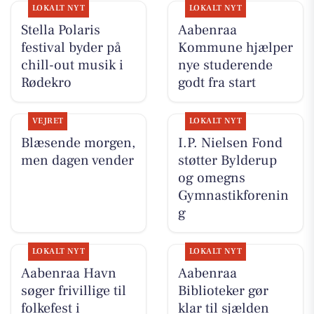
LOKALT NYT
LOKALT NYT
Stella Polaris
Aabenraa
festival byder på
Kommune hjælper
chill-out musik i
nye studerende
Rødekro
godt fra start
VEJRET
LOKALT NYT
Blæsende morgen,
I.P. Nielsen Fond
men dagen vender
støtter Bylderup
og omegns
Gymnastikforenin
g
LOKALT NYT
LOKALT NYT
Aabenraa Havn
Aabenraa
søger frivillige til
Biblioteker gør
folkefest i
klar til sjælden