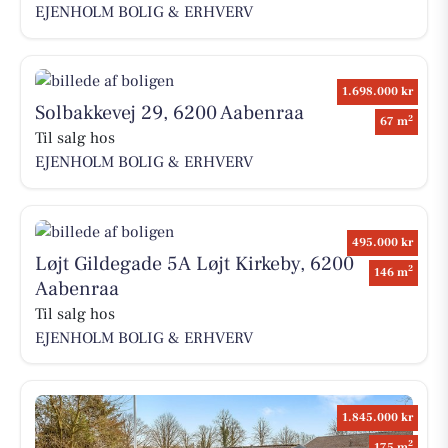
EJENHOLM BOLIG & ERHVERV
1.698.000 kr
Solbakkevej 29, 6200 Aabenraa
2
67 m
Til salg hos
EJENHOLM BOLIG & ERHVERV
495.000 kr
Løjt Gildegade 5A Løjt Kirkeby, 6200
2
146 m
Aabenraa
Til salg hos
EJENHOLM BOLIG & ERHVERV
1.845.000 kr
2
175 m