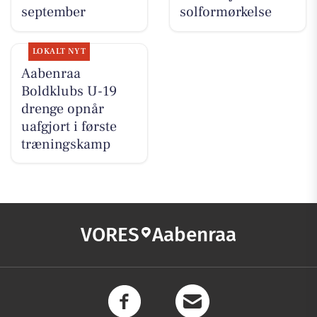
september
solformørkelse
LOKALT NYT
Aabenraa
Boldklubs U-19
drenge opnår
uafgjort i første
træningskamp
VORES
Aabenraa