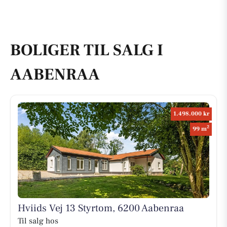
BOLIGER TIL SALG I
AABENRAA
1.498.000 kr
2
99 m
Hviids Vej 13 Styrtom, 6200 Aabenraa
Til salg hos