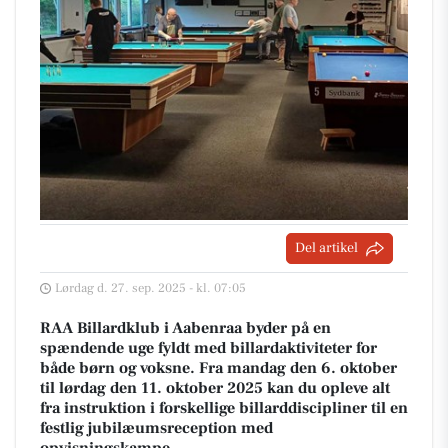
Del artikel
Lørdag d. 27. sep. 2025 - kl. 07:05
RAA Billardklub i Aabenraa byder på en
spændende uge fyldt med billardaktiviteter for
både børn og voksne. Fra mandag den 6. oktober
til lørdag den 11. oktober 2025 kan du opleve alt
fra instruktion i forskellige billarddiscipliner til en
festlig jubilæumsreception med