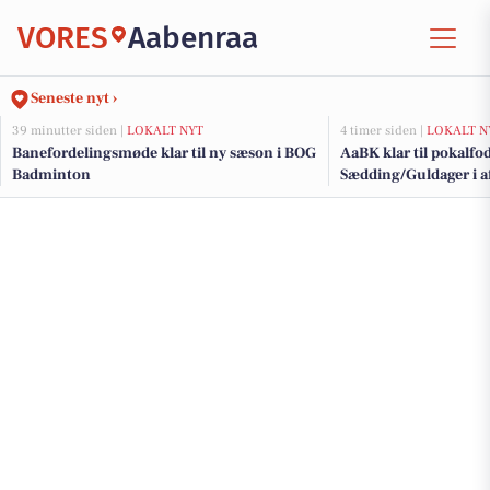
VORES
Aabenraa
Seneste nyt ›
39 minutter siden |
LOKALT NYT
4 timer siden |
LOKALT N
Banefordelingsmøde klar til ny sæson i BOG
AaBK klar til pokalf
Badminton
Sædding/Guldager i a