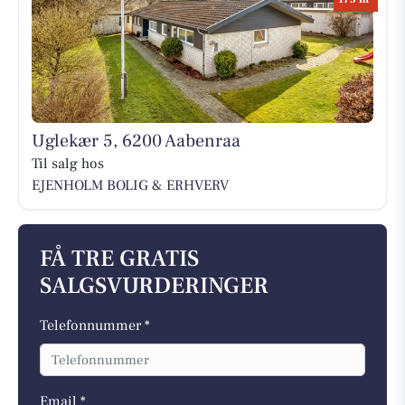
Uglekær 5, 6200 Aabenraa
Til salg hos
EJENHOLM BOLIG & ERHVERV
FÅ TRE GRATIS
SALGSVURDERINGER
Telefonnummer *
Email *