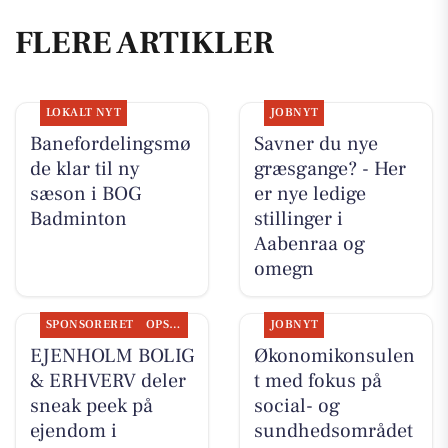
FLERE ARTIKLER
LOKALT NYT
JOBNYT
Banefordelingsmø
Savner du nye
de klar til ny
græsgange? - Her
sæson i BOG
er nye ledige
Badminton
stillinger i
Aabenraa og
omegn
SPONSORERET
OPSLAGSTAVLEN
JOBNYT
EJENHOLM BOLIG
Økonomikonsulen
& ERHVERV deler
t med fokus på
sneak peek på
social- og
ejendom i
sundhedsområdet