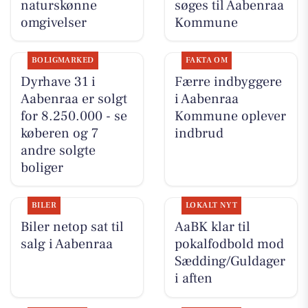
naturskønne
søges til Aabenraa
omgivelser
Kommune
BOLIGMARKED
FAKTA OM
Dyrhave 31 i
Færre indbyggere
Aabenraa er solgt
i Aabenraa
for 8.250.000 - se
Kommune oplever
køberen og 7
indbrud
andre solgte
boliger
BILER
LOKALT NYT
Biler netop sat til
AaBK klar til
salg i Aabenraa
pokalfodbold mod
Sædding/Guldager
i aften