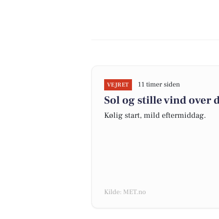
11 timer siden
VEJRET
Sol og stille vind over
Kølig start, mild eftermiddag.
Kilde: MET.no