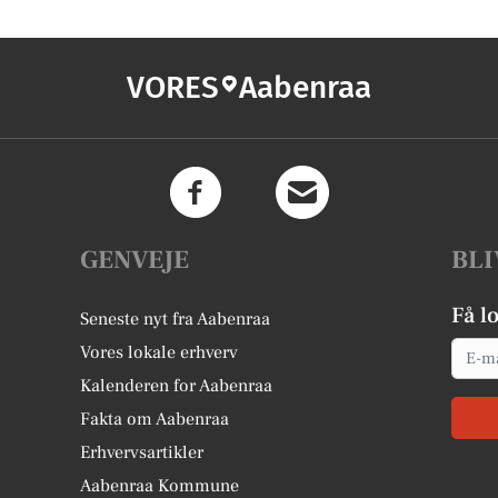
VORES
Aabenraa
GENVEJE
BLI
Få l
Seneste nyt fra Aabenraa
Email
Vores lokale erhverv
Kalenderen for Aabenraa
Fakta om Aabenraa
Erhvervsartikler
Aabenraa Kommune