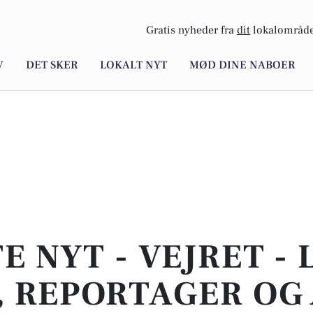
Gratis nyheder fra
dit
lokalområde
V
DET SKER
LOKALT NYT
MØD DINE NABOER
E NYT - VEJRET -
 REPORTAGER OG