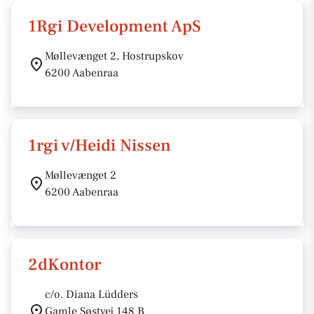
1Rgi Development ApS
Møllevænget 2, Hostrupskov
6200 Aabenraa
1rgi v/Heidi Nissen
Møllevænget 2
6200 Aabenraa
2dKontor
c/o. Diana Lüdders
Gamle Søstvej 148 B