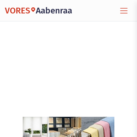
VORES
Aabenraa