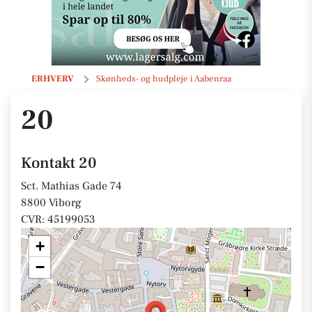
20
ERHVERV
Skønheds- og hudpleje i Aabenraa
20
Kontakt 20
Sct. Mathias Gade 74
8800 Viborg
CVR: 45199053
+
−