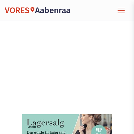
VORES
Aabenraa