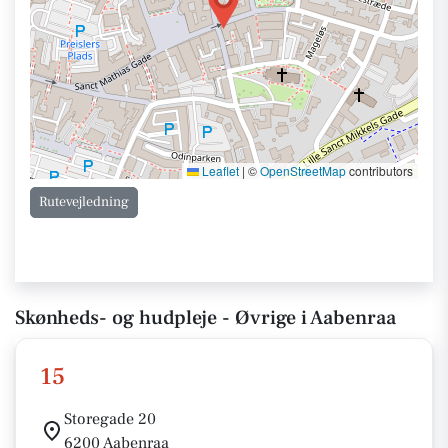
Leaflet
|
©
OpenStreetMap
contributors
Rutevejledning
Skønheds- og hudpleje - Øvrige i Aabenraa
15
Storegade 20
6200 Aabenraa