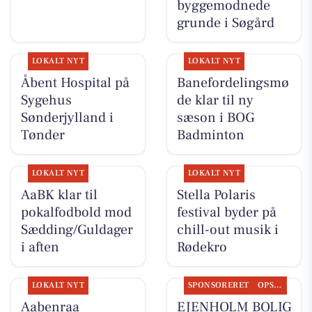
byggemodnede
grunde i Søgård
LOKALT NYT
LOKALT NYT
Åbent Hospital på
Banefordelingsmø
Sygehus
de klar til ny
Sønderjylland i
sæson i BOG
Tønder
Badminton
LOKALT NYT
LOKALT NYT
AaBK klar til
Stella Polaris
pokalfodbold mod
festival byder på
Sædding/Guldager
chill-out musik i
i aften
Rødekro
LOKALT NYT
SPONSORERET
OPSLAGSTAVLEN
Aabenraa
EJENHOLM BOLIG