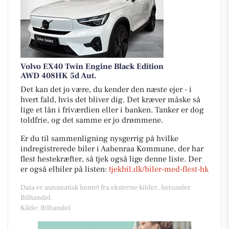
Volvo EX40 Twin Engine Black Edition
AWD 408HK 5d Aut.
Det kan det jo være, du kender den næste ejer - i
hvert fald, hvis det bliver dig. Det kræver måske så
lige et lån i friværdien eller i banken. Tanker er dog
toldfrie, og det samme er jo drømmene.
Er du til sammenligning nysgerrig på hvilke
indregistrerede biler i Aabenraa Kommune, der har
flest hestekræfter, så tjek også lige denne liste. Der
er også elbiler på listen:
tjekbil.dk/biler-med-flest-hk
Data er automatisk hentet fra eksterne kilder, herunder
Bilhandel.
Kilde: Bilhandel