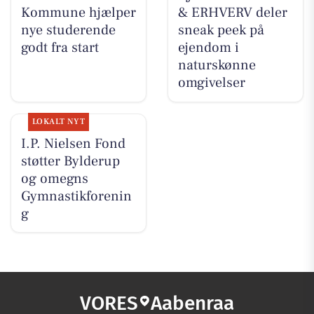
Kommune hjælper
& ERHVERV deler
nye studerende
sneak peek på
godt fra start
ejendom i
naturskønne
omgivelser
LOKALT NYT
I.P. Nielsen Fond
støtter Bylderup
og omegns
Gymnastikforenin
g
VORES
Aabenraa