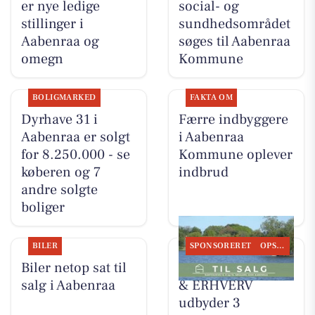
er nye ledige
social- og
stillinger i
sundhedsområdet
Aabenraa og
søges til Aabenraa
omegn
Kommune
BOLIGMARKED
FAKTA OM
Dyrhave 31 i
Færre indbyggere
Aabenraa er solgt
i Aabenraa
for 8.250.000 - se
Kommune oplever
køberen og 7
indbrud
andre solgte
boliger
BILER
SPONSORERET
OPSLAGSTAVLEN
Biler netop sat til
EJENHOLM BOLIG
salg i Aabenraa
& ERHVERV
udbyder 3