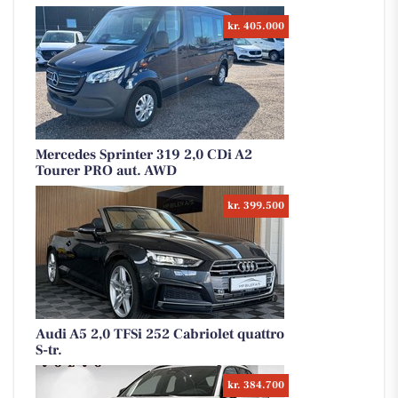
kr. 405.000
Mercedes Sprinter 319 2,0 CDi A2
Tourer PRO aut. AWD
kr. 399.500
Audi A5 2,0 TFSi 252 Cabriolet quattro
S-tr.
kr. 384.700