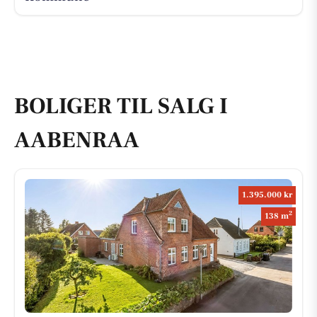
BOLIGER TIL SALG I
AABENRAA
1.395.000 kr
2
138 m