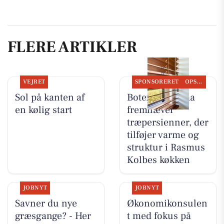
FLERE ARTIKLER
VEJRET
SPONSORERET
OPSLAGSTAVLEN
Sol på kanten af
Botex Aabenraa
en kølig start
fremhæver
træpersienner, der
tilføjer varme og
struktur i Rasmus
Kolbes køkken
JOBNYT
JOBNYT
Savner du nye
Økonomikonsulen
græsgange? - Her
t med fokus på