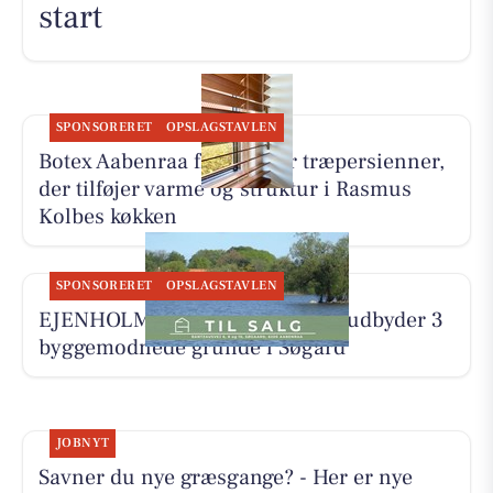
start
SPONSORERET
OPSLAGSTAVLEN
Botex Aabenraa fremhæver træpersienner,
der tilføjer varme og struktur i Rasmus
Kolbes køkken
SPONSORERET
OPSLAGSTAVLEN
EJENHOLM BOLIG & ERHVERV udbyder 3
byggemodnede grunde i Søgård
JOBNYT
Savner du nye græsgange? - Her er nye