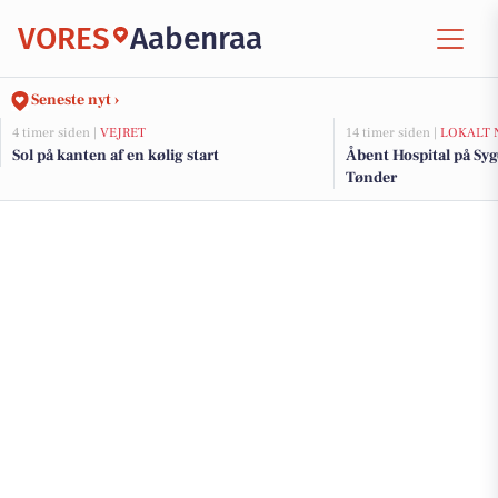
VORES
Aabenraa
Seneste nyt ›
4 timer siden |
VEJRET
14 timer siden |
LOKALT 
Sol på kanten af en kølig start
Åbent Hospital på Syg
Tønder