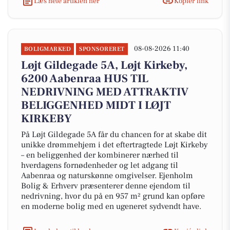
Læs hele artiklen her
Kopiér link
08-08-2026 11:40
BOLIGMARKED
SPONSORERET
Løjt Gildegade 5A, Løjt Kirkeby,
6200 Aabenraa HUS TIL
NEDRIVNING MED ATTRAKTIV
BELIGGENHED MIDT I LØJT
KIRKEBY
På Løjt Gildegade 5A får du chancen for at skabe dit
unikke drømmehjem i det eftertragtede Løjt Kirkeby
– en beliggenhed der kombinerer nærhed til
hverdagens fornødenheder og let adgang til
Aabenraa og naturskønne omgivelser. Ejenholm
Bolig & Erhverv præsenterer denne ejendom til
nedrivning, hvor du på en 957 m² grund kan opføre
en moderne bolig med en ugeneret sydvendt have.