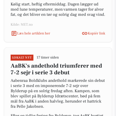
Kølig start, heftig eftermiddag. Dagen lægger ud
med lune temperaturer, men varmen tager for alvor
fat, og det bliver en tør og solrig dag med svag vind.
Kilde: MET.no
Læs hele artiklen her
Kopiér link
17 timer siden
LOKALT NYT
AaBK's andethold triumferer med
7-2 sejr i serie 3 debut
Aabenraa Boldklubs andethold markerede sin debut
i serie 3 med en imponerende 7-2 sejr over
Bylderup på en solrig fredag aften. Kampen, som
blev spillet på Bylderup Idrætscenter, bød på fem
mål fra AaBK i anden halvleg, herunder et hattrick
fra Pelle Jakobsen.
Efter en tidlig føring fra Bylderup, tog AaBK hurtigt