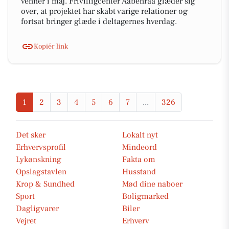
venner i maj. Frivilligcenter Aabenraa glæder sig
over, at projektet har skabt varige relationer og
fortsat bringer glæde i deltagernes hverdag.
Kopiér link
1
2
3
4
5
6
7
...
326
Det sker
Lokalt nyt
Erhvervsprofil
Mindeord
Lykønskning
Fakta om
Opslagstavlen
Husstand
Krop & Sundhed
Mød dine naboer
Sport
Boligmarked
Dagligvarer
Biler
Vejret
Erhverv