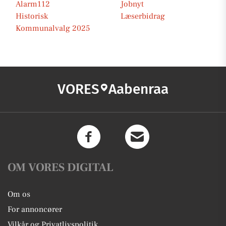
Alarm112
Jobnyt
Historisk
Læserbidrag
Kommunalvalg 2025
VORES
Aabenraa
OM VORES DIGITAL
Om os
For annoncører
Vilkår og Privatlivspolitik