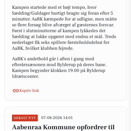
Kampen startede med et højt tempo, hvor
Sædding/Guldager hurtigt bragte sig foran efter 5
minutter. AaBK kæmpede for at udligne, men måtte
se flere forsøg blive afværget af gæsternes forsvar.
Først i slutminutterne af kampen lykkedes det
Sædding at lukke opgøret med endnu et mål. Trods
nederlaget fik seks spillere førsteholdsdebut for
AaBK, hvilket klubben fejrede.
AaBK's andethold går i aften i gang med
efterårssæsonen mod Bylderup på deres bane.
Kampen begynder klokken 19.00 på Bylderup
Idrætscenter.
Kopiér link
07-08-2026 14:01
LOKALT NYT
Aabenraa Kommune opfordrer til