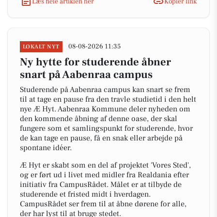
Læs hele artiklen her
Kopiér link
08-08-2026 11:35
LOKALT NYT
Ny hytte for studerende åbner
snart på Aabenraa campus
Studerende på Aabenraa campus kan snart se frem
til at tage en pause fra den travle studietid i den helt
nye Æ Hyt. Aabenraa Kommune deler nyheden om
den kommende åbning af denne oase, der skal
fungere som et samlingspunkt for studerende, hvor
de kan tage en pause, få en snak eller arbejde på
spontane idéer.
Æ Hyt er skabt som en del af projektet 'Vores Sted',
og er ført ud i livet med midler fra Realdania efter
initiativ fra CampusRådet. Målet er at tilbyde de
studerende et fristed midt i hverdagen.
CampusRådet ser frem til at åbne dørene for alle,
der har lyst til at bruge stedet.