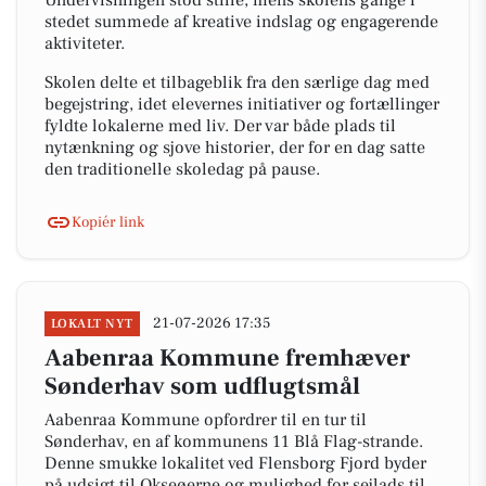
Undervisningen stod stille, mens skolens gange i
stedet summede af kreative indslag og engagerende
aktiviteter.
Skolen delte et tilbageblik fra den særlige dag med
begejstring, idet elevernes initiativer og fortællinger
fyldte lokalerne med liv. Der var både plads til
nytænkning og sjove historier, der for en dag satte
den traditionelle skoledag på pause.
Kopiér link
21-07-2026 17:35
LOKALT NYT
Aabenraa Kommune fremhæver
Sønderhav som udflugtsmål
Aabenraa Kommune opfordrer til en tur til
Sønderhav, en af kommunens 11 Blå Flag-strande.
Denne smukke lokalitet ved Flensborg Fjord byder
på udsigt til Okseøerne og mulighed for sejlads til