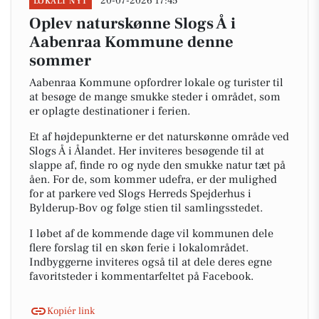
20-07-2026 17:45
LOKALT NYT
Oplev naturskønne Slogs Å i
Aabenraa Kommune denne
sommer
Aabenraa Kommune opfordrer lokale og turister til
at besøge de mange smukke steder i området, som
er oplagte destinationer i ferien.
Et af højdepunkterne er det naturskønne område ved
Slogs Å i Ålandet. Her inviteres besøgende til at
slappe af, finde ro og nyde den smukke natur tæt på
åen. For de, som kommer udefra, er der mulighed
for at parkere ved Slogs Herreds Spejderhus i
Bylderup-Bov og følge stien til samlingsstedet.
I løbet af de kommende dage vil kommunen dele
flere forslag til en skøn ferie i lokalområdet.
Indbyggerne inviteres også til at dele deres egne
favoritsteder i kommentarfeltet på Facebook.
Kopiér link