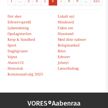
1
...
3
4
5
6
7
8
9
...
325
Det sker
Lokalt nyt
Erhvervsprofil
Mindeord
Lykønskning
Fakta om
Opslagstavlen
Husstand
Krop & Sundhed
Mød dine naboer
Sport
Boligmarked
Dagligvarer
Biler
Vejret
Erhverv
Alarm112
Jobnyt
Historisk
Læserbidrag
Kommunalvalg 2025
VORES
Aabenraa