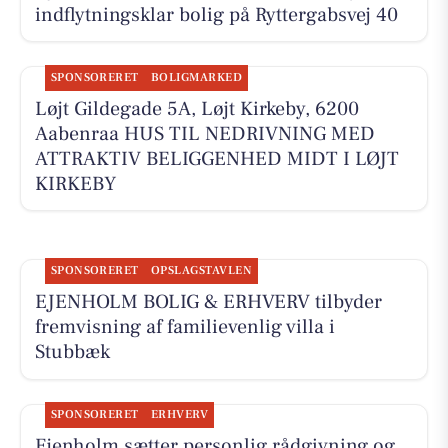
indflytningsklar bolig på Ryttergabsvej 40
SPONSORERET
BOLIGMARKED
Løjt Gildegade 5A, Løjt Kirkeby, 6200
Aabenraa HUS TIL NEDRIVNING MED
ATTRAKTIV BELIGGENHED MIDT I LØJT
KIRKEBY
SPONSORERET
OPSLAGSTAVLEN
EJENHOLM BOLIG & ERHVERV tilbyder
fremvisning af familievenlig villa i
Stubbæk
SPONSORERET
ERHVERV
Ejenholm sætter personlig rådgivning og