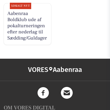
LOKALT NYT
Aabenraa
Boldklub ude af
pokalturneringen
efter nederlag til
Sædding/Guldager
VORES
Aabenraa
OM VORES DIGITAL