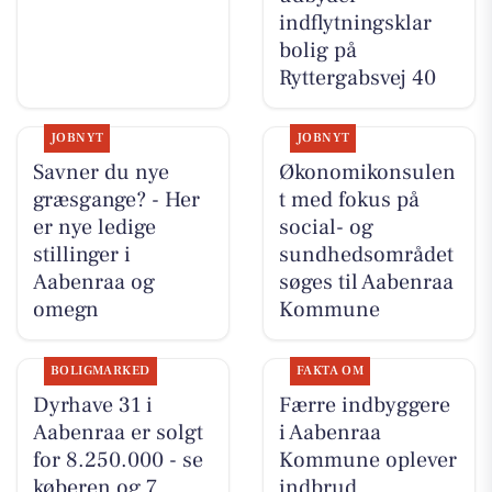
indflytningsklar
bolig på
Ryttergabsvej 40
JOBNYT
JOBNYT
Savner du nye
Økonomikonsulen
græsgange? - Her
t med fokus på
er nye ledige
social- og
stillinger i
sundhedsområdet
Aabenraa og
søges til Aabenraa
omegn
Kommune
BOLIGMARKED
FAKTA OM
Dyrhave 31 i
Færre indbyggere
Aabenraa er solgt
i Aabenraa
for 8.250.000 - se
Kommune oplever
køberen og 7
indbrud