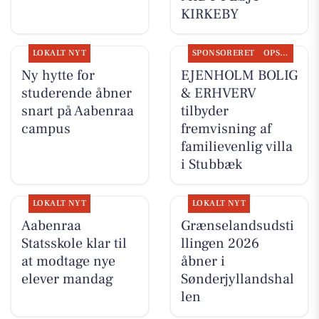
KIRKEBY
LOKALT NYT
SPONSORERET
OPSLAGSTAVLEN
Ny hytte for
EJENHOLM BOLIG
studerende åbner
& ERHVERV
snart på Aabenraa
tilbyder
campus
fremvisning af
familievenlig villa
i Stubbæk
LOKALT NYT
LOKALT NYT
Aabenraa
Grænselandsudsti
Statsskole klar til
llingen 2026
at modtage nye
åbner i
elever mandag
Sønderjyllandshal
len