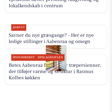
lokalkendskab i centrum
JOBNYT
Savner du nye græsgange? - Her er nye
ledige stillinger i Aabenraa og omegn
SPONSORERET
OPSLAGSTAVLEN
Botex Aabenraa fremhæver træpersienner,
der tilføjer varme og struktur i Rasmus
Kolbes køkken