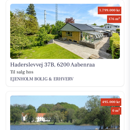
1.799.000 kr
2
176 m
Haderslevvej 37B, 6200 Aabenraa
Til salg hos
EJENHOLM BOLIG & ERHVERV
495.000 kr
2
0 m