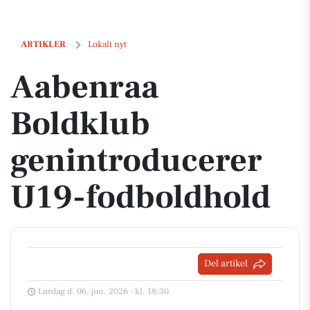
Aabenraa Boldklub genintroducerer U19-fodboldhold
ARTIKLER
Lokalt nyt
Aabenraa
Boldklub
genintroducerer
U19-fodboldhold
Del artikel
Lørdag d. 06. jun. 2026 - kl. 18:30