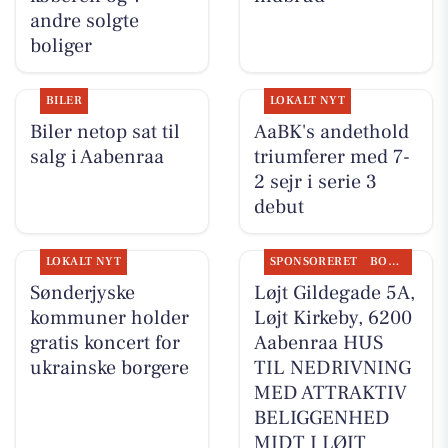
andre solgte
boliger
BILER
LOKALT NYT
Biler netop sat til
AaBK's andethold
salg i Aabenraa
triumferer med 7-
2 sejr i serie 3
debut
LOKALT NYT
SPONSORERET
BOLIGMARKED
Sønderjyske
Løjt Gildegade 5A,
kommuner holder
Løjt Kirkeby, 6200
gratis koncert for
Aabenraa HUS
ukrainske borgere
TIL NEDRIVNING
MED ATTRAKTIV
BELIGGENHED
MIDT I LØJT