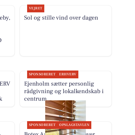
VEJRET
eby,
Sol og stille vind over dagen
D
SPONSORERET
ERHVERV
ERV
Ejenholm sætter personlig
rådgivning og lokalkendskab i
k
centrum
SPONSORERET
OPSLAGSTAVLEN
-
Botex Aabenraa fremhæver