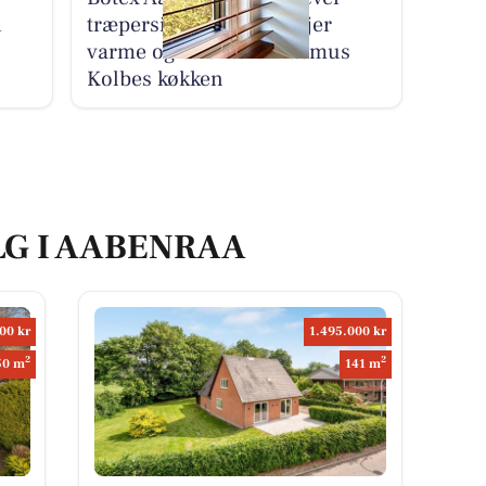
i
træpersienner, der tilføjer
varme og struktur i Rasmus
Kolbes køkken
LG I AABENRAA
00 kr
1.495.000 kr
2
2
50 m
141 m