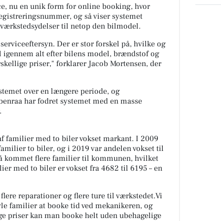
, nu en unik form for online booking, hvor
registreringsnummer, og så viser systemet
 værkstedsydelser til netop den bilmodel.
 serviceeftersyn. Der er stor forskel på, hvilke og
l igennem alt efter bilens model, brændstof og
skellige priser,"
forklarer Jacob Mortensen, der
stemet over en længere periode, og
abenraa har fodret systemet med en masse
.
 familier med to biler vokset markant. I 2009
ilier to biler, og i 2019 var andelen vokset til
å kommet flere familier til kommunen, hvilket
ilier med to biler er vokset fra 4682 til 6195 – en
lere reparationer og flere ture til værkstedet.Vi
vle familier at booke tid ved mekanikeren, og
ge priser kan man booke helt uden ubehagelige