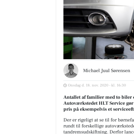
Michael Juul Sørensen
Onsdag d. 18. nov. 2020 - kl. 16:30
Antallet af familier med to bile
Autoværkstedet HLT Service gør 
pris på eksempelvis et serviceef
Der er rigeligt at se til for børnef
rundt til forskellige autoværksted
tandremsudskiftning. Derfor lance