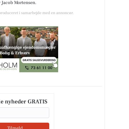
r Jacob Mortensen.
 produceret i samarbejde med en annoncør.
le nyheder GRATIS
Tilmeld