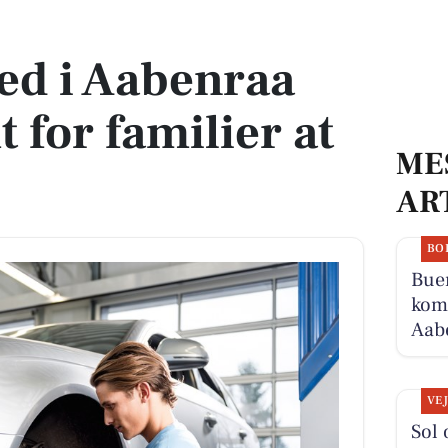
or familier at booke tid
ed i Aabenraa
 for familier at
ME
AR
BO
Buen
komm
Aabe
VE
Sol 