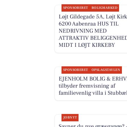
SPONSORERET
BOLIGMARKED
Løjt Gildegade 5A, Løjt Kirk
6200 Aabenraa HUS TIL
NEDRIVNING MED
ATTRAKTIV BELIGGENHE
MIDT I LØJT KIRKEBY
SPONSORERET
OPSLAGSTAVLEN
EJENHOLM BOLIG & ERHV
tilbyder fremvisning af
familievenlig villa i Stubbæ
JOBNYT
Savner du nye græsgange? 