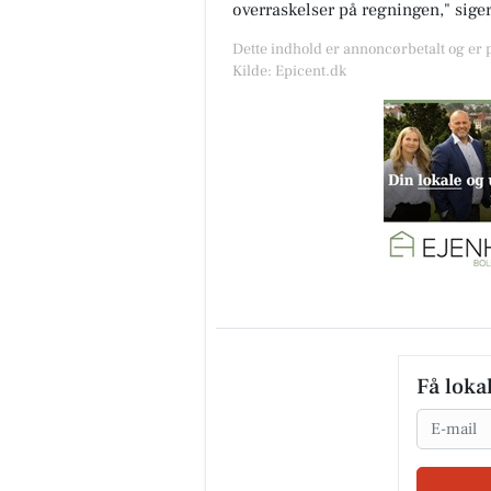
overraskelser på regningen,"
sige
Dette indhold er annoncørbetalt og er
Kilde: Epicent.dk
Få loka
Email