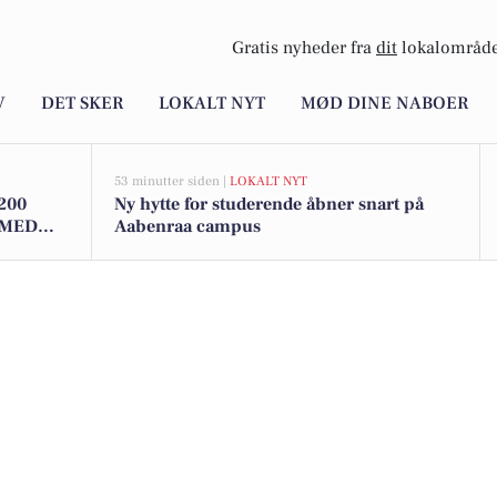
Gratis nyheder fra
dit
lokalområde
V
DET SKER
LOKALT NYT
MØD DINE NABOER
53 minutter siden |
LOKALT NYT
6200
Ny hytte for studerende åbner snart på
 MED
Aabenraa campus
 I LØJT