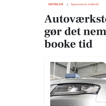
Autoværksted i Aabenraa gør det nemt f
ARTIKLER
Sponsoreret indhold
Autoværkst
gør det nemt
booke tid