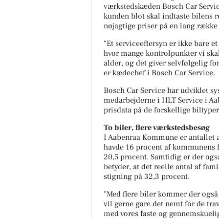
værkstedskæden Bosch Car Service
kunden blot skal indtaste bilens 
nøjagtige priser på en lang række
"Et serviceeftersyn er ikke bare et
hvor mange kontrolpunkter vi ska
alder, og det giver selvfølgelig for
er kædechef i Bosch Car Service.
Bosch Car Service har udviklet sy
medarbejderne i HLT Service i A
prisdata på de forskellige biltyper
To biler, flere værkstedsbesøg
I Aabenraa Kommune er antallet af
havde 16 procent af kommunens fam
20,5 procent. Samtidig er der ogs
betyder, at det reelle antal af fam
stigning på 32,3 procent.
"Med flere biler kommer der også f
vil gerne gøre det nemt for de tra
med vores faste og gennemskueli