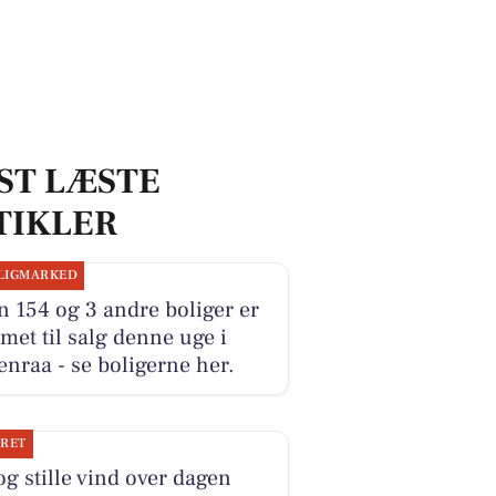
ST LÆSTE
TIKLER
LIGMARKED
 154 og 3 andre boliger er
et til salg denne uge i
nraa - se boligerne her.
JRET
og stille vind over dagen