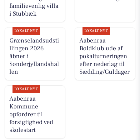
familievenlig villa
i Stubbæk
LOKALT NYT
LOKALT NYT
Grænselandsudsti
Aabenraa
llingen 2026
Boldklub ude af
åbner i
pokalturneringen
Sønderjyllandshal
efter nederlag til
len
Sædding/Guldager
LOKALT NYT
Aabenraa
Kommune
opfordrer til
forsigtighed ved
skolestart