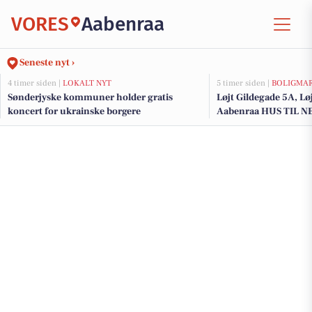
VORES
Aabenraa
Seneste nyt ›
4 timer siden |
LOKALT NYT
5 timer siden |
BOLIGMA
Sønderjyske kommuner holder gratis
Løjt Gildegade 5A, Lø
koncert for ukrainske borgere
Aabenraa HUS TIL 
ATTRAKTIV BELIGGE
KIRKEBY