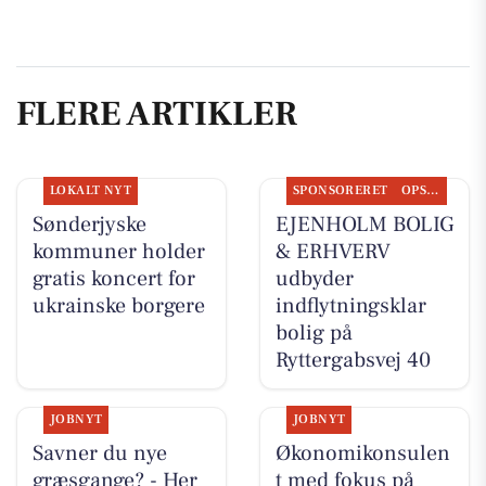
FLERE ARTIKLER
LOKALT NYT
SPONSORERET
OPSLAGSTAVLEN
Sønderjyske
EJENHOLM BOLIG
kommuner holder
& ERHVERV
gratis koncert for
udbyder
ukrainske borgere
indflytningsklar
bolig på
Ryttergabsvej 40
JOBNYT
JOBNYT
Savner du nye
Økonomikonsulen
græsgange? - Her
t med fokus på