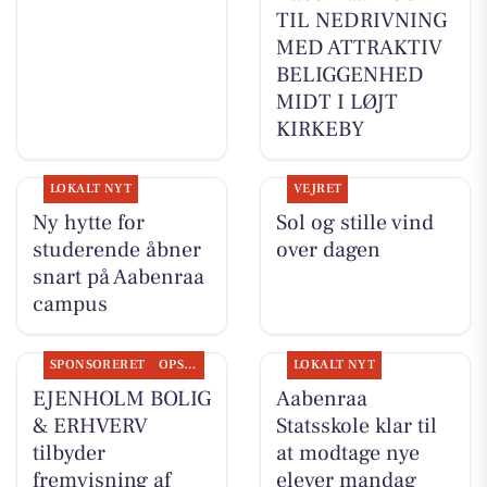
TIL NEDRIVNING
MED ATTRAKTIV
BELIGGENHED
MIDT I LØJT
KIRKEBY
LOKALT NYT
VEJRET
Ny hytte for
Sol og stille vind
studerende åbner
over dagen
snart på Aabenraa
campus
SPONSORERET
OPSLAGSTAVLEN
LOKALT NYT
EJENHOLM BOLIG
Aabenraa
& ERHVERV
Statsskole klar til
tilbyder
at modtage nye
fremvisning af
elever mandag