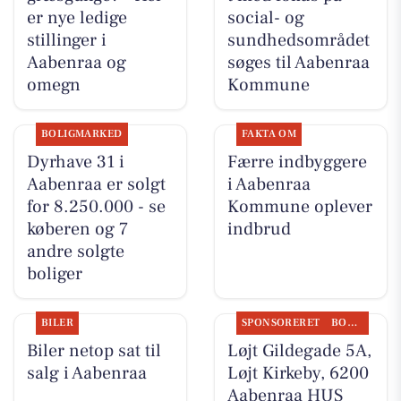
er nye ledige
social- og
stillinger i
sundhedsområdet
Aabenraa og
søges til Aabenraa
omegn
Kommune
BOLIGMARKED
FAKTA OM
Dyrhave 31 i
Færre indbyggere
Aabenraa er solgt
i Aabenraa
for 8.250.000 - se
Kommune oplever
køberen og 7
indbrud
andre solgte
boliger
BILER
SPONSORERET
BOLIGMARKED
Biler netop sat til
Løjt Gildegade 5A,
salg i Aabenraa
Løjt Kirkeby, 6200
Aabenraa HUS