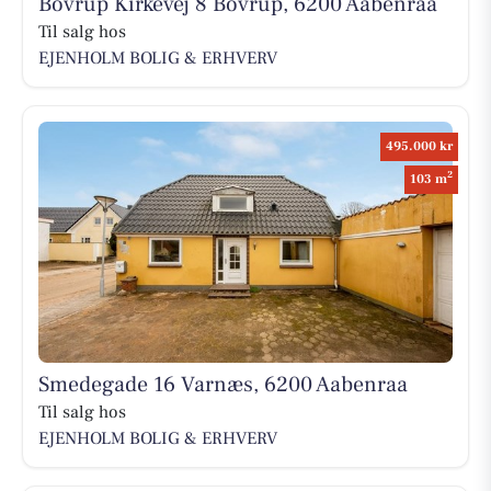
Bovrup Kirkevej 8 Bovrup, 6200 Aabenraa
Til salg hos
EJENHOLM BOLIG & ERHVERV
495.000 kr
2
103 m
Smedegade 16 Varnæs, 6200 Aabenraa
Til salg hos
EJENHOLM BOLIG & ERHVERV