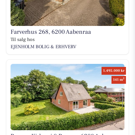
Farverhus 268, 6200 Aabenraa
Til salg hos
EJENHOLM BOLIG & ERHVERV
1.495.000 kr
2
141 m