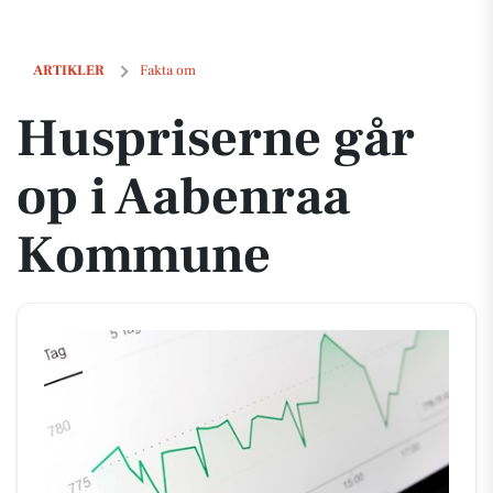
Huspriserne går op i Aabenraa Kommune
ARTIKLER
Fakta om
Huspriserne går
op i Aabenraa
Kommune