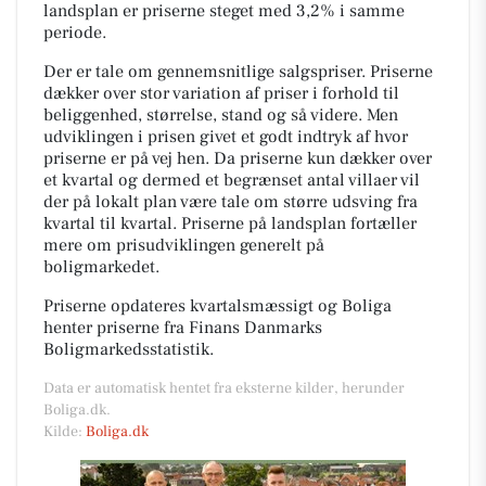
landsplan er priserne steget med 3,2% i samme
periode.
Der er tale om gennemsnitlige salgspriser. Priserne
dækker over stor variation af priser i forhold til
beliggenhed, størrelse, stand og så videre. Men
udviklingen i prisen givet et godt indtryk af hvor
priserne er på vej hen. Da priserne kun dækker over
et kvartal og dermed et begrænset antal villaer vil
der på lokalt plan være tale om større udsving fra
kvartal til kvartal. Priserne på landsplan fortæller
mere om prisudviklingen generelt på
boligmarkedet.
Priserne opdateres kvartalsmæssigt og Boliga
henter priserne fra Finans Danmarks
Boligmarkedsstatistik.
Data er automatisk hentet fra eksterne kilder, herunder
Boliga.dk.
Kilde:
Boliga.dk