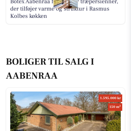
Botex Aabenraa fremhæver træpersienner,
der tilføjer varme og struktur i Rasmus
Kolbes køkken
BOLIGER TIL SALG I
AABENRAA
1.595.000 kr
2
150 m