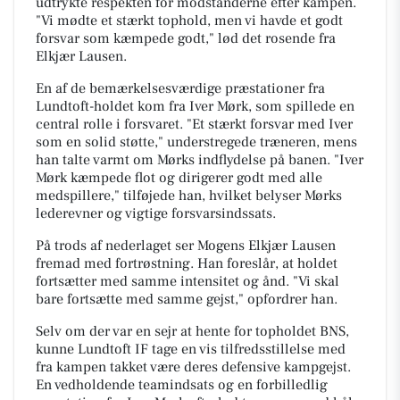
udtrykte respekten for modstanderne efter kampen.
"Vi mødte et stærkt tophold, men vi havde et godt
forsvar som kæmpede godt," lød det rosende fra
Elkjær Lausen.
En af de bemærkelsesværdige præstationer fra
Lundtoft-holdet kom fra Iver Mørk, som spillede en
central rolle i forsvaret. "Et stærkt forsvar med Iver
som en solid støtte," understregede træneren, mens
han talte varmt om Mørks indflydelse på banen. "Iver
Mørk kæmpede flot og dirigerer godt med alle
medspillere," tilføjede han, hvilket belyser Mørks
lederevner og vigtige forsvarsindssats.
På trods af nederlaget ser Mogens Elkjær Lausen
fremad med fortrøstning. Han foreslår, at holdet
fortsætter med samme intensitet og ånd. "Vi skal
bare fortsætte med samme gejst," opfordrer han.
Selv om der var en sejr at hente for topholdet BNS,
kunne Lundtoft IF tage en vis tilfredsstillelse med
fra kampen takket være deres defensive kampgejst.
En vedholdende teamindsats og en forbilledlig