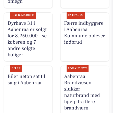
omegn
BOLIGMARKED
FAKTA OM
Dyrhave 31 i
Færre indbyggere
Aabenraa er solgt
i Aabenraa
for 8.250.000 - se
Kommune oplever
køberen og 7
indbrud
andre solgte
boliger
BILER
LOKALT NYT
Biler netop sat til
Aabenraa
salg i Aabenraa
Brandvæsen
slukker
naturbrand med
hjælp fra flere
brandværn