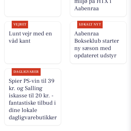
miljø på HTX i
Aabenraa
VEJRET
LOKALT NYT
Lunt vejr med en
Aabenraa
våd kant
Bokseklub starter
ny sæson med
opdateret udstyr
DAGLIGVARER
Spier PS-vin til 39
kr. og Salling
iskasse til 20 kr. -
fantastiske tilbud i
dine lokale
dagligvarebutikker