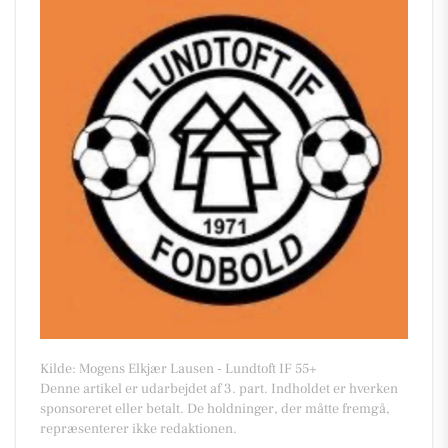
Kilde: Mogens Elkjær Lausen - Lundtoft IF 55+
Denne artikel er udarbejdet af 3. part. Indholdet er hverken
sponsoreret eller betalt. De holdninger, der måtte fremgå,
repræsenterer ikke redaktionen.