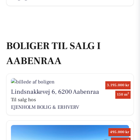
BOLIGER TIL SALG I
AABENRAA
3.195.000 kr
Lindsnakkevej 6, 6200 Aabenraa
2
150 m
Til salg hos
EJENHOLM BOLIG & ERHVERV
495.000 kr