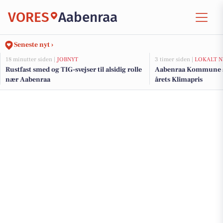
VORES
Aabenraa
Seneste nyt ›
18 minutter siden |
JOBNYT
3 timer siden |
LOKALT N
Rustfast smed og TIG-svejser til alsidig rolle
Aabenraa Kommune sø
nær Aabenraa
årets Klimapris