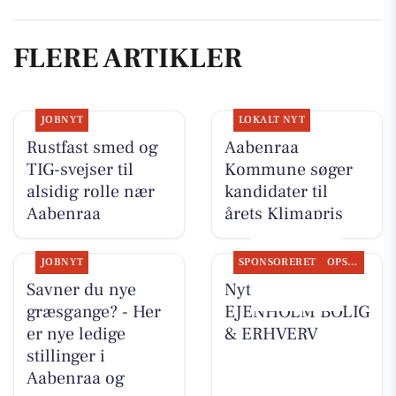
FLERE ARTIKLER
JOBNYT
LOKALT NYT
Rustfast smed og
Aabenraa
TIG-svejser til
Kommune søger
alsidig rolle nær
kandidater til
Aabenraa
årets Klimapris
JOBNYT
SPONSORERET
OPSLAGSTAVLEN
Savner du nye
Nyt fra
græsgange? - Her
EJENHOLM BOLIG
er nye ledige
& ERHVERV
stillinger i
Aabenraa og