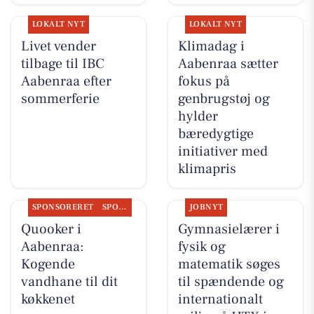
LOKALT NYT
LOKALT NYT
Livet vender
Klimadag i
tilbage til IBC
Aabenraa sætter
Aabenraa efter
fokus på
sommerferie
genbrugstøj og
hylder
bæredygtige
initiativer med
klimapris
SPONSORERET
SPONSORERET INDHOLD
JOBNYT
Quooker i
Gymnasielærer i
Aabenraa:
fysik og
Kogende
matematik søges
vandhane til dit
til spændende og
køkkenet
internationalt