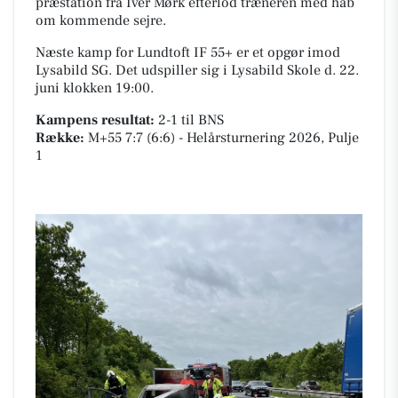
præstation fra Iver Mørk efterlod træneren med håb
om kommende sejre.
Næste kamp for Lundtoft IF 55+ er et opgør imod
Lysabild SG. Det udspiller sig i
Lysabild Skole
d. 22.
juni klokken 19:00.
Kampens resultat:
2-1
til BNS
Række:
M+55 7:7 (6:6) - Helårsturnering 2026, Pulje
1