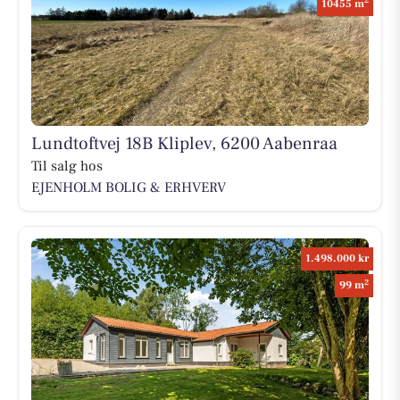
2
10455 m
Lundtoftvej 18B Kliplev, 6200 Aabenraa
Til salg hos
EJENHOLM BOLIG & ERHVERV
1.498.000 kr
2
99 m