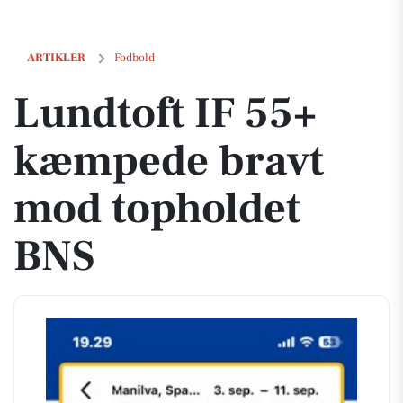
Lundtoft IF 55+ kæmpede bravt mod topholdet BNS
ARTIKLER
Fodbold
Lundtoft IF 55+
kæmpede bravt
mod topholdet
BNS