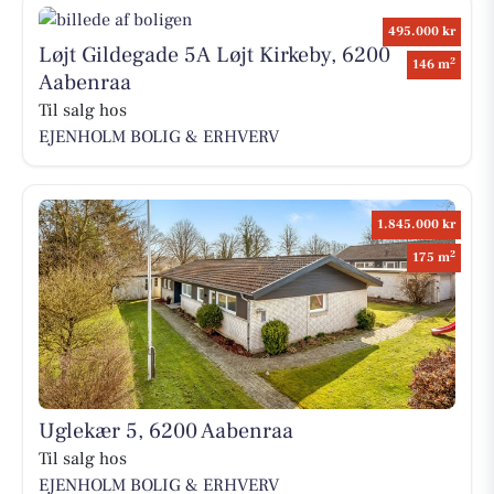
495.000 kr
Løjt Gildegade 5A Løjt Kirkeby, 6200
2
146 m
Aabenraa
Til salg hos
EJENHOLM BOLIG & ERHVERV
1.845.000 kr
2
175 m
Uglekær 5, 6200 Aabenraa
Til salg hos
EJENHOLM BOLIG & ERHVERV