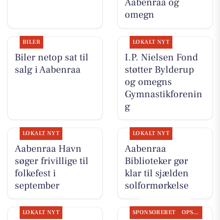
Aabenraa og
omegn
BILER
LOKALT NYT
Biler netop sat til
I.P. Nielsen Fond
salg i Aabenraa
støtter Bylderup
og omegns
Gymnastikforenin
g
LOKALT NYT
LOKALT NYT
Aabenraa Havn
Aabenraa
søger frivillige til
Biblioteker gør
folkefest i
klar til sjælden
september
solformørkelse
LOKALT NYT
SPONSORERET
OPSLAGSTAVLEN