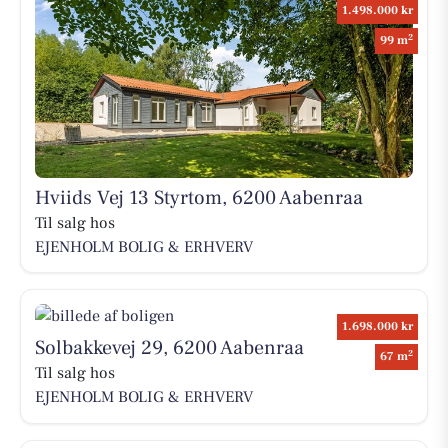
1.498.000 kr
2
99 m
Hviids Vej 13 Styrtom, 6200 Aabenraa
Til salg hos
EJENHOLM BOLIG & ERHVERV
1.698.000 kr
Solbakkevej 29, 6200 Aabenraa
2
67 m
Til salg hos
EJENHOLM BOLIG & ERHVERV