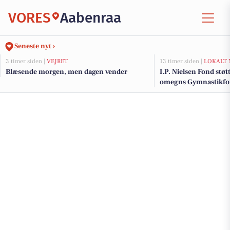
VORES
Aabenraa
Seneste nyt ›
3 timer siden |
VEJRET
13 timer siden |
LOKALT 
Blæsende morgen, men dagen vender
I.P. Nielsen Fond stø
omegns Gymnastikfo