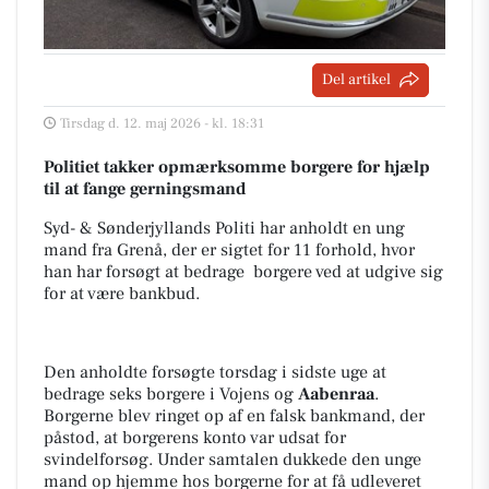
Del artikel
Tirsdag d. 12. maj 2026 - kl. 18:31
Politiet takker opmærksomme borgere for hjælp
til at fange gerningsmand
Syd- & Sønderjyllands Politi har anholdt en ung
mand fra Grenå, der er sigtet for 11 forhold, hvor
han har forsøgt at bedrage borgere ved at udgive sig
for at være bankbud.
Den anholdte forsøgte torsdag i sidste uge at
bedrage seks borgere i Vojens og
Aabenraa
.
Borgerne blev ringet op af en falsk bankmand, der
påstod, at borgerens konto var udsat for
svindelforsøg. Under samtalen dukkede den unge
mand op hjemme hos borgerne for at få udleveret