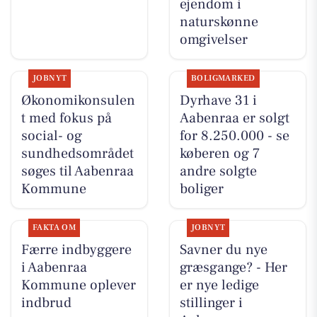
ejendom i
naturskønne
omgivelser
JOBNYT
BOLIGMARKED
Økonomikonsulen
Dyrhave 31 i
t med fokus på
Aabenraa er solgt
social- og
for 8.250.000 - se
sundhedsområdet
køberen og 7
søges til Aabenraa
andre solgte
Kommune
boliger
FAKTA OM
JOBNYT
Færre indbyggere
Savner du nye
i Aabenraa
græsgange? - Her
Kommune oplever
er nye ledige
indbrud
stillinger i