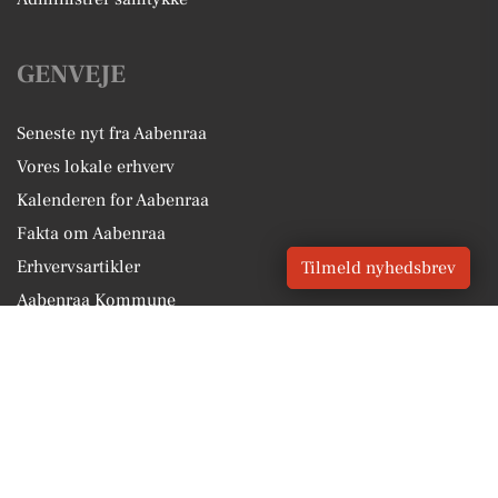
GENVEJE
Seneste nyt fra Aabenraa
Vores lokale erhverv
Kalenderen for Aabenraa
Fakta om Aabenraa
Erhvervsartikler
Tilmeld nyhedsbrev
Aabenraa Kommune
Få en gratis salgsvurdering
Sponsoreret indhold
Vores Digital © 2026