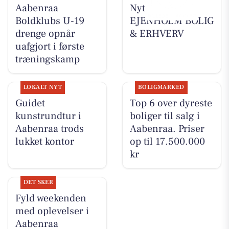
Aabenraa
Nyt fra
Boldklubs U-19
EJENHOLM BOLIG
drenge opnår
& ERHVERV
uafgjort i første
træningskamp
LOKALT NYT
BOLIGMARKED
Guidet
Top 6 over dyreste
kunstrundtur i
boliger til salg i
Aabenraa trods
Aabenraa. Priser
lukket kontor
op til 17.500.000
kr
DET SKER
Fyld weekenden
med oplevelser i
Aabenraa