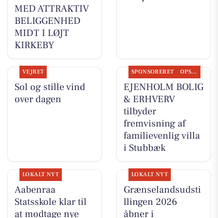
MED ATTRAKTIV
BELIGGENHED
MIDT I LØJT
KIRKEBY
VEJRET
SPONSORERET
OPSLAGSTAVLEN
Sol og stille vind
EJENHOLM BOLIG
over dagen
& ERHVERV
tilbyder
fremvisning af
familievenlig villa
i Stubbæk
LOKALT NYT
LOKALT NYT
Aabenraa
Grænselandsudsti
Statsskole klar til
llingen 2026
at modtage nye
åbner i