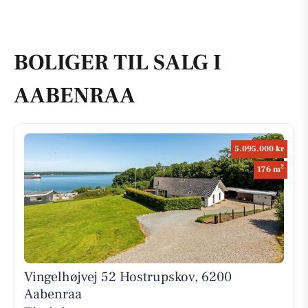
BOLIGER TIL SALG I
AABENRAA
5.095.000 kr
2
176 m
Vingelhøjvej 52 Hostrupskov, 6200
Aabenraa