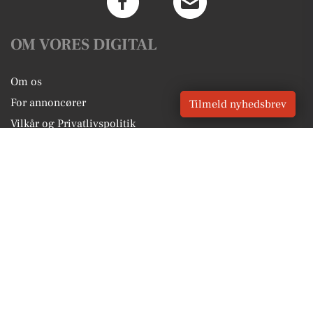
OM VORES DIGITAL
Om os
For annoncører
Tilmeld nyhedsbrev
Vilkår og Privatlivspolitik
Kontakt VORES Digital
Administrer samtykke
GENVEJE
Seneste nyt fra Aabenraa
Vores lokale erhverv
Kalenderen for Aabenraa