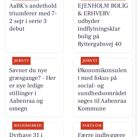
AaBK's andethold
EJENHOLM BOLIG
triumferer med 7-
& ERHVERV
2 sejr i serie 3
udbyder
debut
indflytningsklar
bolig på
Ryttergabsvej 40
JOBNYT
JOBNYT
Savner du nye
Økonomikonsulen
græsgange? - Her
t med fokus på
er nye ledige
social- og
stillinger i
sundhedsområdet
Aabenraa og
søges til Aabenraa
omegn
Kommune
BOLIGMARKED
FAKTA OM
Dyrhave 31 i
Færre indbyggere