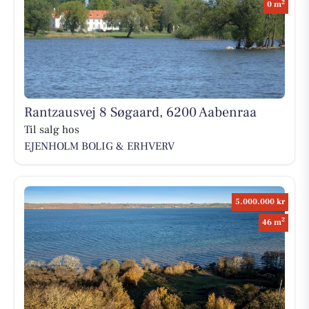
2
0 m
Rantzausvej 8 Søgaard, 6200 Aabenraa
Til salg hos
EJENHOLM BOLIG & ERHVERV
5.000.000 kr
2
46 m