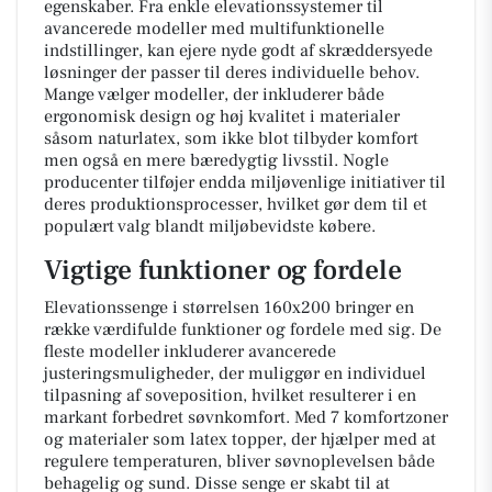
egenskaber. Fra enkle elevationssystemer til
avancerede modeller med multifunktionelle
indstillinger, kan ejere nyde godt af skræddersyede
løsninger der passer til deres individuelle behov.
Mange vælger modeller, der inkluderer både
ergonomisk design og høj kvalitet i materialer
såsom naturlatex, som ikke blot tilbyder komfort
men også en mere bæredygtig livsstil. Nogle
producenter tilføjer endda miljøvenlige initiativer til
deres produktionsprocesser, hvilket gør dem til et
populært valg blandt miljøbevidste købere.
Vigtige funktioner og fordele
Elevationssenge i størrelsen 160x200 bringer en
række værdifulde funktioner og fordele med sig. De
fleste modeller inkluderer avancerede
justeringsmuligheder, der muliggør en individuel
tilpasning af soveposition, hvilket resulterer i en
markant forbedret søvnkomfort. Med 7 komfortzoner
og materialer som latex topper, der hjælper med at
regulere temperaturen, bliver søvnoplevelsen både
behagelig og sund. Disse senge er skabt til at