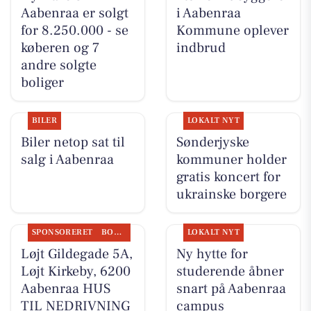
Aabenraa er solgt
i Aabenraa
for 8.250.000 - se
Kommune oplever
køberen og 7
indbrud
andre solgte
boliger
BILER
LOKALT NYT
Biler netop sat til
Sønderjyske
salg i Aabenraa
kommuner holder
gratis koncert for
ukrainske borgere
SPONSORERET
BOLIGMARKED
LOKALT NYT
Løjt Gildegade 5A,
Ny hytte for
Løjt Kirkeby, 6200
studerende åbner
Aabenraa HUS
snart på Aabenraa
TIL NEDRIVNING
campus