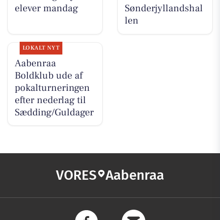
elever mandag
Sønderjyllandshal
len
LOKALT NYT
Aabenraa
Boldklub ude af
pokalturneringen
efter nederlag til
Sædding/Guldager
VORES
Aabenraa