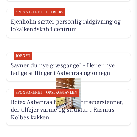
SPONSORERET
ERHVERV
Ejenholm sætter personlig rådgivning og
lokalkendskab i centrum
JOBNYT
Savner du nye græsgange? - Her er nye
ledige stillinger i Aabenraa og omegn
SPONSORERET
OPSLAGSTAVLEN
Botex Aabenraa fremhæver træpersienner,
der tilføjer varme og struktur i Rasmus
Kolbes køkken