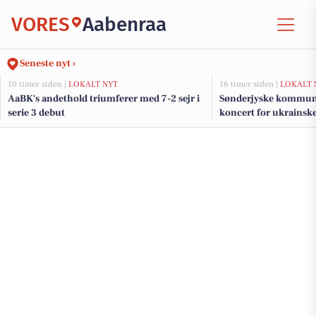
VORES
Aabenraa
Seneste nyt ›
10 timer siden |
LOKALT NYT
16 timer siden |
LOKALT 
AaBK's andethold triumferer med 7-2 sejr i
Sønderjyske kommune
serie 3 debut
koncert for ukrainsk