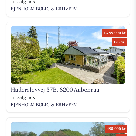
Til salg hos
EJENHOLM BOLIG & ERHVERV
1.799.000 kr
2
176 m
Haderslevvej 37B, 6200 Aabenraa
Til salg hos
EJENHOLM BOLIG & ERHVERV
495.000 kr