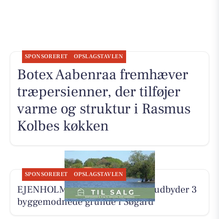
SPONSORERET
OPSLAGSTAVLEN
Botex Aabenraa fremhæver
træpersienner, der tilføjer
varme og struktur i Rasmus
Kolbes køkken
SPONSORERET
OPSLAGSTAVLEN
EJENHOLM BOLIG & ERHVERV udbyder 3
byggemodnede grunde i Søgård