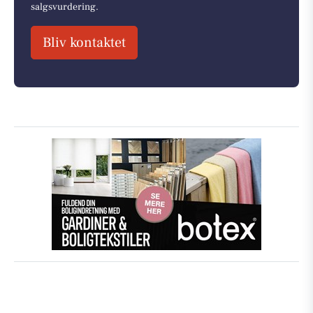
salgsvurdering.
Bliv kontaktet