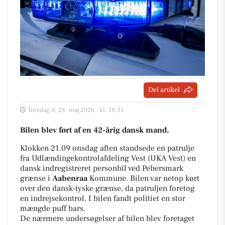
Del artikel
Torsdag d. 28. maj 2026 - kl. 18:31
Bilen blev ført af en 42-årig dansk mand.
Klokken 21.09 onsdag aften standsede en patrulje
fra Udlændingekontrolafdeling Vest (UKA Vest) en
dansk indregistreret personbil ved Pebersmark
grænse i
Aabenraa
Kommune. Bilen var netop kørt
over den dansk-tyske grænse, da patruljen foretog
en indrejsekontrol. I bilen fandt politiet en stor
mængde puff bars.
De nærmere undersøgelser af bilen blev foretaget