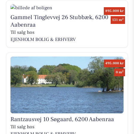
895.000 kr
Gammel Tinglevvej 26 Stubbæk, 6200
2
131 m
Aabenraa
Til salg hos
EJENHOLM BOLIG & ERHVERV
495.000 kr
2
0 m
Rantzausvej 10 Søgaard, 6200 Aabenraa
Til salg hos
EJENHOLM BOLIG & ERHVERV