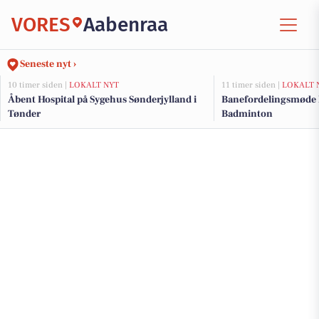
VORES
Aabenraa
Seneste nyt ›
10 timer siden |
LOKALT NYT
11 timer siden |
LOKALT 
Åbent Hospital på Sygehus Sønderjylland i
Banefordelingsmøde k
Tønder
Badminton