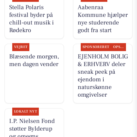
Stella Polaris
Aabenraa
festival byder på
Kommune hjælper
chill-out musik i
nye studerende
Rødekro
godt fra start
VEJRET
SPONSORERET
OPSLAGSTAVLEN
Blæsende morgen,
EJENHOLM BOLIG
men dagen vender
& ERHVERV deler
sneak peek på
ejendom i
naturskønne
omgivelser
LOKALT NYT
I.P. Nielsen Fond
støtter Bylderup
og omegns