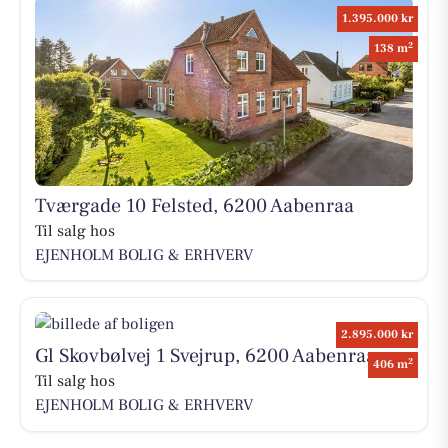
1.395.000 kr
2
138 m
Tværgade 10 Felsted, 6200 Aabenraa
Til salg hos
EJENHOLM BOLIG & ERHVERV
2.895.000 kr
Gl Skovbølvej 1 Svejrup, 6200 Aabenraa
2
406 m
Til salg hos
EJENHOLM BOLIG & ERHVERV