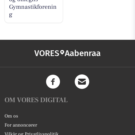
Gymnastikforenin
g
VORES
Aabenraa
OM VORES DIGITAL
Om os
For annoncører
Vilkår og Privatlivspolitik