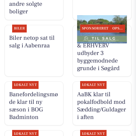
andre solgte
boliger
BILER
SPONSORERET
OPSLAGSTAVLEN
Biler netop sat til
EJENHOLM BOLIG
salg i Aabenraa
& ERHVERV
udbyder 3
byggemodnede
grunde i Søgård
LOKALT NYT
LOKALT NYT
Banefordelingsmø
AaBK klar til
de klar til ny
pokalfodbold mod
sæson i BOG
Sædding/Guldager
Badminton
i aften
LOKALT NYT
LOKALT NYT