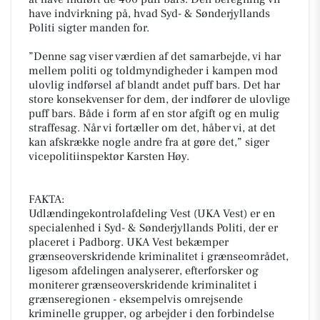
have indvirkning på, hvad Syd- & Sønderjyllands
Politi sigter manden for.
”Denne sag viser værdien af det samarbejde, vi har
mellem politi og toldmyndigheder i kampen mod
ulovlig indførsel af blandt andet puff bars. Det har
store konsekvenser for dem, der indfører de ulovlige
puff bars. Både i form af en stor afgift og en mulig
straffesag. Når vi fortæller om det, håber vi, at det
kan afskrække nogle andre fra at gøre det,” siger
vicepolitiinspektør Karsten Høy.
FAKTA:
Udlændingekontrolafdeling Vest (UKA Vest) er en
specialenhed i Syd- & Sønderjyllands Politi, der er
placeret i Padborg. UKA Vest bekæmper
grænseoverskridende kriminalitet i grænseområdet,
ligesom afdelingen analyserer, efterforsker og
moniterer grænseoverskridende kriminalitet i
grænseregionen - eksempelvis omrejsende
kriminelle grupper, og arbejder i den forbindelse