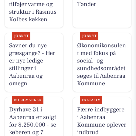
tilføjer varme og
Tønder
struktur i Rasmus
Kolbes køkken
JOBNYT
JOBNYT
Savner du nye
Økonomikonsulen
græsgange? - Her
t med fokus på
er nye ledige
social- og
stillinger i
sundhedsområdet
Aabenraa og
søges til Aabenraa
omegn
Kommune
BOLIGMARKED
FAKTA OM
Dyrhave 31 i
Færre indbyggere
Aabenraa er solgt
i Aabenraa
for 8.250.000 - se
Kommune oplever
køberen og 7
indbrud