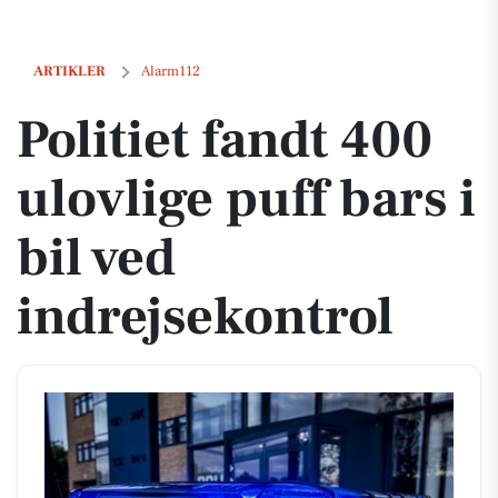
Politiet fandt 400 ulovlige puff bars i bil ved indrejsekontrol
ARTIKLER
Alarm112
Politiet fandt 400
ulovlige puff bars i
bil ved
indrejsekontrol