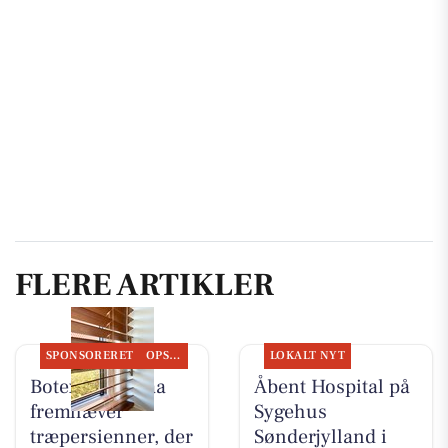
FLERE ARTIKLER
SPONSORERET
OPSLAGSTAVLEN
LOKALT NYT
Botex Aabenraa
Åbent Hospital på
fremhæver
Sygehus
træpersienner, der
Sønderjylland i