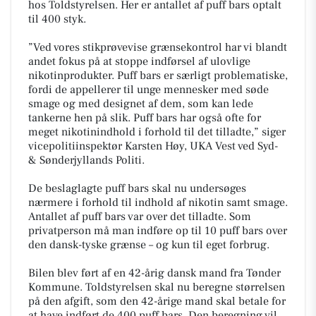
hos Toldstyrelsen. Her er antallet af puff bars optalt
til 400 styk.
”Ved vores stikprøvevise grænsekontrol har vi blandt
andet fokus på at stoppe indførsel af ulovlige
nikotinprodukter. Puff bars er særligt problematiske,
fordi de appellerer til unge mennesker med søde
smage og med designet af dem, som kan lede
tankerne hen på slik. Puff bars har også ofte for
meget nikotinindhold i forhold til det tilladte,” siger
vicepolitiinspektør Karsten Høy, UKA Vest ved Syd-
& Sønderjyllands Politi.
De beslaglagte puff bars skal nu undersøges
nærmere i forhold til indhold af nikotin samt smage.
Antallet af puff bars var over det tilladte. Som
privatperson må man indføre op til 10 puff bars over
den dansk-tyske grænse – og kun til eget forbrug.
Bilen blev ført af en 42-årig dansk mand fra Tønder
Kommune. Toldstyrelsen skal nu beregne størrelsen
på den afgift, som den 42-årige mand skal betale for
at have indført de 400 puff bars. Den beregning vil