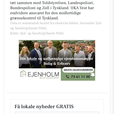
tæt sammen med Toldstyrelsen, Landespolizei,
Bundespolizei og Zoll i Tyskland. UKA Vest har
endvidere ansvaret for den midlertidige
grænsekontrol til Tyskland.
Data er automatisk hentet fra eksterne kilder, herunder Syd-
og Sønderjyllands Politi.
Kilde: Syd- og Sønderjyllands Politi
Få lokale nyheder GRATIS
Email