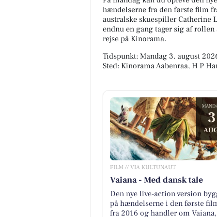
På mandag kan du opleve den nye l
hændelserne fra den første film f
australske skuespiller Catherin
endnu en gang tager sig af rolle
rejse på Kinorama.
Tidspunkt: Mandag 3. august 2026
Sted: Kinorama Aabenraa, H P Ha
MAND
3
AUG
FILM // VIA KULTUNAUT
Vaiana - Med dansk tale
Den nye live-action version byg
på hændelserne i den første fil
fra 2016 og handler om Vaiana,