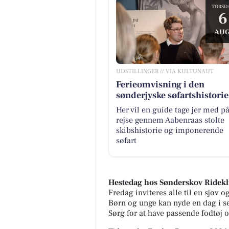
TORSD
6
AUG
UDSTILLINGER // VIA KULTUNAUT
Ferieomvisning i den
sønderjyske søfartshistorie
Her vil en guide tage jer med p
rejse gennem Aabenraas stolte
skibshistorie og imponerende
søfart
Hestedag hos Sønderskov Ridek
Fredag inviteres alle til en sjov
Børn og unge kan nyde en dag i se
Sørg for at have passende fodtøj o