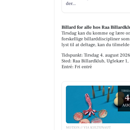
der...
Billard for alle hos Raa Billardk
Tirsdag kan du komme og lære om 
forskellige billarddiscipliner som
lyst til at deltage, kan du tilmelde
Tidspunkt: Tirsdag 4. august 2026,
Sted: Raa Billardklub, Uglekær 1
Entré: Fri entré
TIRSD
4
AUG
MOTION // VIA KULTUNAUT