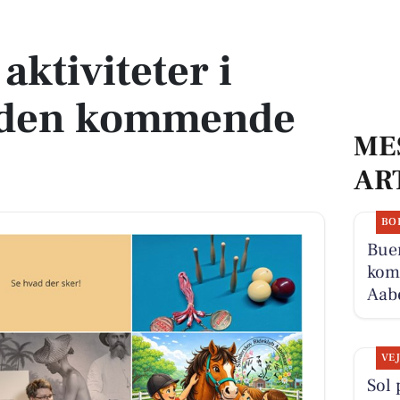
den kommende uge
ktiviteter i
 den kommende
ME
AR
BO
Buen
komm
Aabe
VE
Sol 