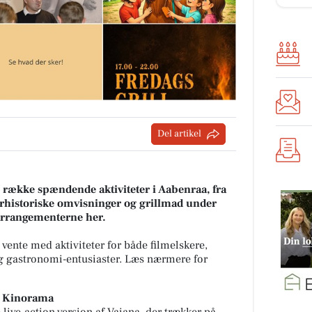
Del artikel
n række spændende aktiviteter i Aabenraa, fra
turhistoriske omvisninger og grillmad under
arrangementerne her.
ente med aktiviteter for både filmelskere,
og gastronomi-entusiaster. Læs nærmere for
 i Kinorama