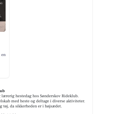
AG
.
å en
lub
 og lærerig hestedag hos Sønderskov Rideklub.
lskab med heste og deltage i diverse aktiviteter.
g tøj, da sikkerheden er i højsædet.