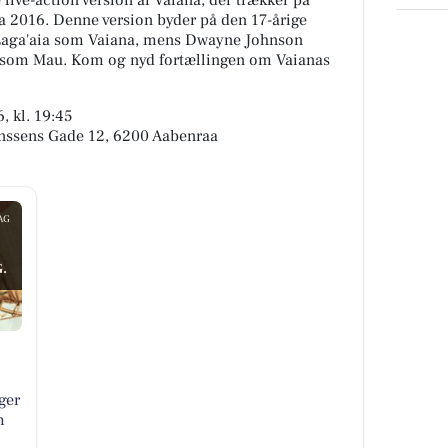
ive-action version af Vaiana, der trækker på
ra 2016. Denne version byder på den 17-årige
e Laga'aia som Vaiana, mens Dwayne Johnson
n som Mau. Kom og nyd fortællingen om Vaianas
, kl. 19:45
nssens Gade 12, 6200 Aabenraa
AG
.
ger
m