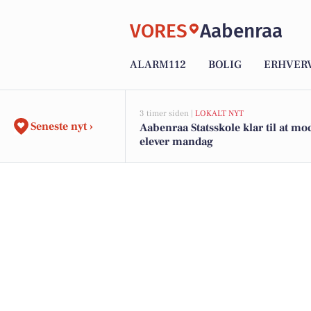
VORES
Aabenraa
ALARM112
BOLIG
ERHVER
3 timer siden |
LOKALT NYT
Seneste nyt ›
Aabenraa Statsskole klar til at mo
elever mandag