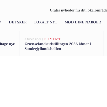
Gratis nyheder fra
dit
lokalområde
V
DET SKER
LOKALT NYT
MØD DINE NABOER
3 timer siden |
LOKALT NYT
dtage nye
Grænselandsudstillingen 2026 åbner i
Sønderjyllandshallen