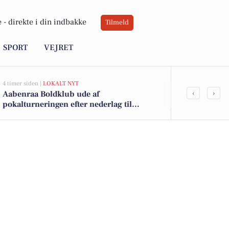
 -
direkte i din indbakke
Tilmeld
SPORT
VEJRET
4 timer siden |
LOKALT NYT
8 timer siden |
LO
‹
›
Aabenraa Boldklub ude af
Aabenraa Ko
pokalturneringen efter nederlag til
forsigtighed 
Sædding/Guldager