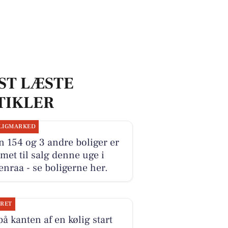
ST LÆSTE
TIKLER
LIGMARKED
 154 og 3 andre boliger er
et til salg denne uge i
nraa - se boligerne her.
JRET
på kanten af en kølig start