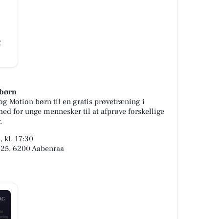
g
 børn
og Motion børn til en gratis prøvetræning i
ghed for unge mennesker til at afprøve forskellige
.
 kl. 17:30
n 25, 6200 Aabenraa
AG