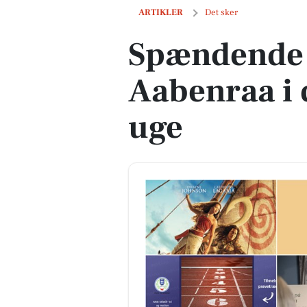
Spændende aktiviteter i Aabenraa i 
ARTIKLER
Det sker
Spændende a
Aabenraa i
uge