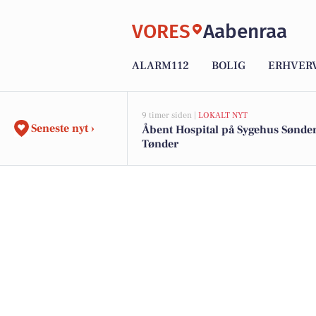
VORES
Aabenraa
ALARM112
BOLIG
ERHVER
9 timer siden |
LOKALT NYT
Seneste nyt ›
Åbent Hospital på Sygehus Sønder
Tønder