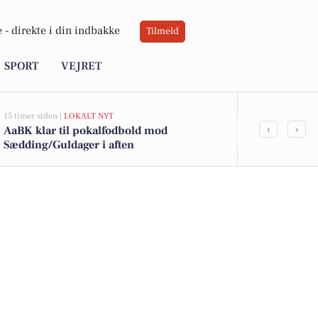
 -
direkte i din indbakke
Tilmeld
SPORT
VEJRET
15 timer siden |
LOKALT NYT
16 timer siden |
L
‹
›
AaBK klar til pokalfodbold mod
Stella Polari
Sædding/Guldager i aften
musik i Rød