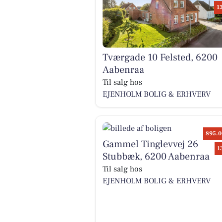
1
Tværgade 10 Felsted, 6200
Aabenraa
Til salg hos
EJENHOLM BOLIG & ERHVERV
895.0
Gammel Tinglevvej 26
1
Stubbæk, 6200 Aabenraa
Til salg hos
EJENHOLM BOLIG & ERHVERV