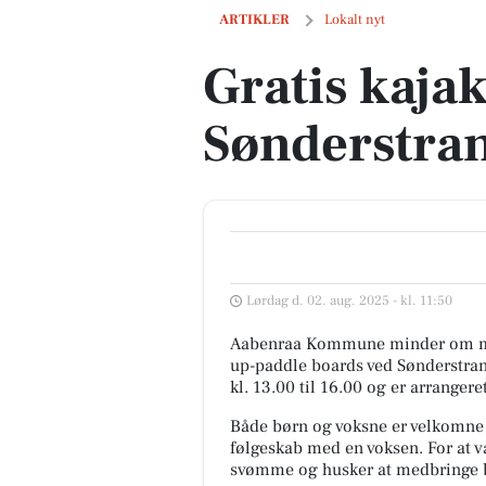
Gratis kajak og SUP-dag på Sønderstra
ARTIKLER
Lokalt nyt
Gratis kaja
Sønderstran
Lørdag d. 02. aug. 2025 - kl. 11:50
Aabenraa Kommune minder om muli
up-paddle boards ved Sønderstran
kl. 13.00 til 16.00 og er arrange
Både børn og voksne er velkomne t
følgeskab med en voksen. For at v
svømme og husker at medbringe b