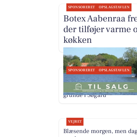
SPONSORERET
OPSLAGSTAVLEN
Botex Aabenraa fr
der tilføjer varme
køkken
SPONSORERET
OPSLAGSTAVLEN
EJENHOLM BOLIG & ERHV
udbyder 3 byggemodnede
grunde i Søgård
VEJRET
Blæsende morgen, men da