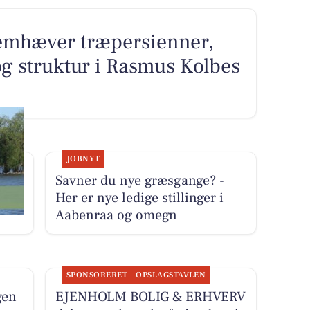
emhæver træpersienner,
 og struktur i Rasmus Kolbes
JOBNYT
ERV
Savner du nye græsgange? -
Her er nye ledige stillinger i
Aabenraa og omegn
SPONSORERET
OPSLAGSTAVLEN
gen
EJENHOLM BOLIG & ERHVERV