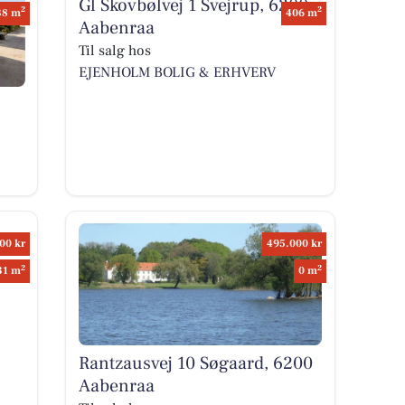
Gl Skovbølvej 1 Svejrup, 6200
2
2
38 m
406 m
Aabenraa
Til salg hos
EJENHOLM BOLIG & ERHVERV
00 kr
495.000 kr
2
2
31 m
0 m
Rantzausvej 10 Søgaard, 6200
Aabenraa