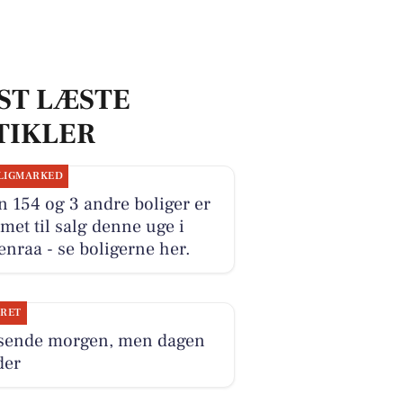
ST LÆSTE
TIKLER
LIGMARKED
 154 og 3 andre boliger er
et til salg denne uge i
nraa - se boligerne her.
JRET
sende morgen, men dagen
der