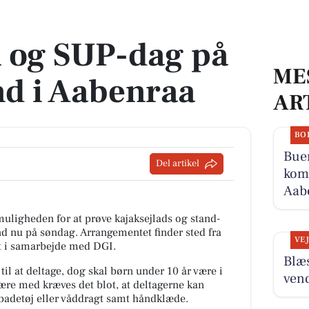
nd i Aabenraa
k og SUP-dag på
ME
d i Aabenraa
AR
BO
Buen
Del artikel
komm
Aabe
gheden for at prøve kajaksejlads og stand-
d nu på søndag. Arrangementet finder sted fra
VE
ret i samarbejde med DGI.
Blæ
il at deltage, dog skal børn under 10 år være i
ven
ære med kræves det blot, at deltagerne kan
adetøj eller våddragt samt håndklæde.