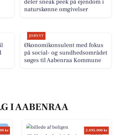
deler sneak peek på ejendom i
naturskønne omgivelser
JOBNYT
il
Økonomikonsulent med fokus
l
på social- og sundhedsområdet
søges til Aabenraa Kommune
LG I AABENRAA
00 kr
2.895.000 kr