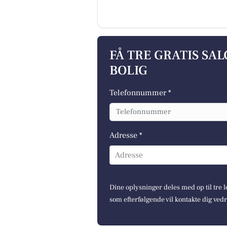
FÅ TRE GRATIS SA
BOLIG
Telefonnummer *
Adresse *
Adresse
Dine oplysninger deles med op til tre
som efterfølgende vil kontakte dig ved