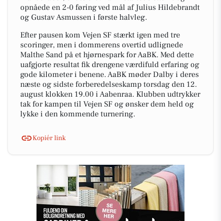
opnåede en 2-0 føring ved mål af Julius Hildebrandt
og Gustav Asmussen i første halvleg.
Efter pausen kom Vejen SF stærkt igen med tre
scoringer, men i dommerens overtid udlignede
Malthe Sand på et hjørnespark for AaBK. Med dette
uafgjorte resultat fik drengene værdifuld erfaring og
gode kilometer i benene. AaBK møder Dalby i deres
næste og sidste forberedelseskamp torsdag den 12.
august klokken 19.00 i Aabenraa. Klubben udtrykker
tak for kampen til Vejen SF og ønsker dem held og
lykke i den kommende turnering.
Kopiér link