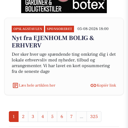
05-08-2026 18:00
OPSLAGSTAVLEN
SPONSORERET
Nyt fra EJENHOLM BOLIG &
ERHVERV
Der sker hver uge spændende ting omkring dig i det
lokale erhvervsliv med nyheder, tilbud og
arrangementer. Vi har lavet en kort opsummering
fra de seneste dage
Læs hele artiklen her
Kopiér link
1
2
3
4
5
6
7
...
325