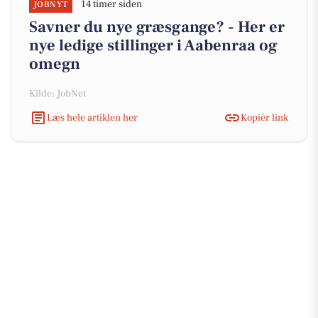
14 timer siden
JOBNYT
Savner du nye græsgange? - Her er
nye ledige stillinger i Aabenraa og
omegn
Kilde: JobNet
Læs hele artiklen her
Kopiér link