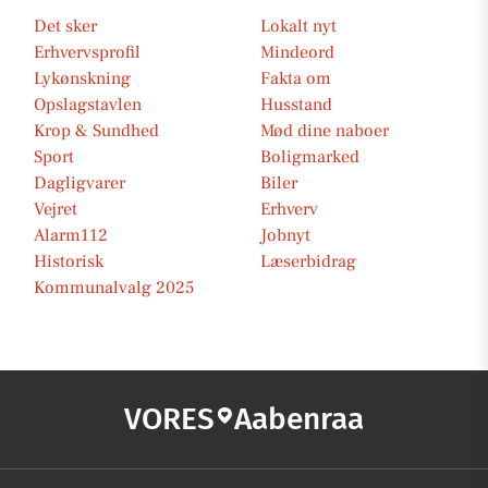
Det sker
Lokalt nyt
Erhvervsprofil
Mindeord
Lykønskning
Fakta om
Opslagstavlen
Husstand
Krop & Sundhed
Mød dine naboer
Sport
Boligmarked
Dagligvarer
Biler
Vejret
Erhverv
Alarm112
Jobnyt
Historisk
Læserbidrag
Kommunalvalg 2025
VORES
Aabenraa