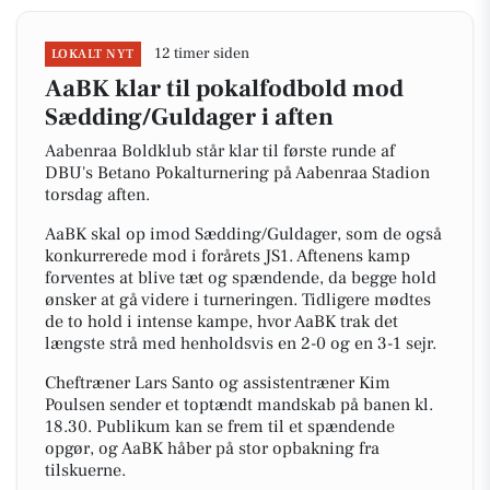
12 timer siden
LOKALT NYT
AaBK klar til pokalfodbold mod
Sædding/Guldager i aften
Aabenraa Boldklub står klar til første runde af
DBU's Betano Pokalturnering på Aabenraa Stadion
torsdag aften.
AaBK skal op imod Sædding/Guldager, som de også
konkurrerede mod i forårets JS1. Aftenens kamp
forventes at blive tæt og spændende, da begge hold
ønsker at gå videre i turneringen. Tidligere mødtes
de to hold i intense kampe, hvor AaBK trak det
længste strå med henholdsvis en 2-0 og en 3-1 sejr.
Cheftræner Lars Santo og assistentræner Kim
Poulsen sender et toptændt mandskab på banen kl.
18.30. Publikum kan se frem til et spændende
opgør, og AaBK håber på stor opbakning fra
tilskuerne.