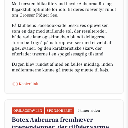
Med næsten blikstille vand havde Aabenraa Ro- og
Kajakklub optimale forhold til deres roeventyr rundt
om Grosser Plöner See.
På klubbens Facebook-side beskrives oplevelsen
som en dag med strålende sol, der resulterede i
både røde knæ og skinneben blandt deltagerne.
Turen bød også på naturoplevelser med et væld af
gæs, svaner, og den karakteristiske skarv, der
efterlader træerne i en spøgelsesagtig tilstand.
Dagen blev rundet af med en fælles middag, inden
medlemmerne kunne gå trætte og mætte til køjs.
Kopiér link
5 timer siden
OPSLAGSTAVLEN
SPONSORERET
Botex Aabenraa fremhæver
træpersienner, der tilføjer varme