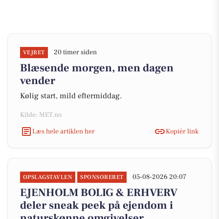
20 timer siden
VEJRET
Blæsende morgen, men dagen
vender
Kølig start, mild eftermiddag.
Kilde: MET.no
Læs hele artiklen her
Kopiér link
05-08-2026 20:07
OPSLAGSTAVLEN
SPONSORERET
EJENHOLM BOLIG & ERHVERV
deler sneak peek på ejendom i
naturskønne omgivelser