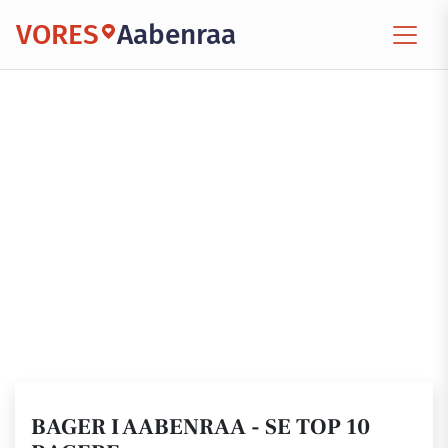
VORES
Aabenraa
BAGER I AABENRAA - SE TOP 10