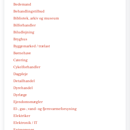
Bedemand
Behandlingstilbud
Bibliotek, arkiv og museum
Bilforhandler
Biludlejning
Bryghus
Byggemarked / trælast
Børnehave
Catering
Cykelforhandler
Dagpleje
Detailhandel
Dyrehandel
Dyrlæge
Ejendomsmægler
El-, gas-, vand- og fjernvarmeforsyning
Elektriker
Elektronik / IT
Entreprenør