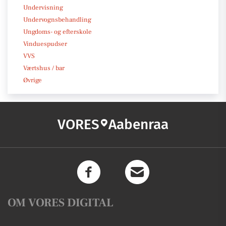
Undervisning
Undervognsbehandling
Ungdoms- og efterskole
Vinduespudser
VVS
Værtshus / bar
Øvrige
VORES
Aabenraa
OM VORES DIGITAL