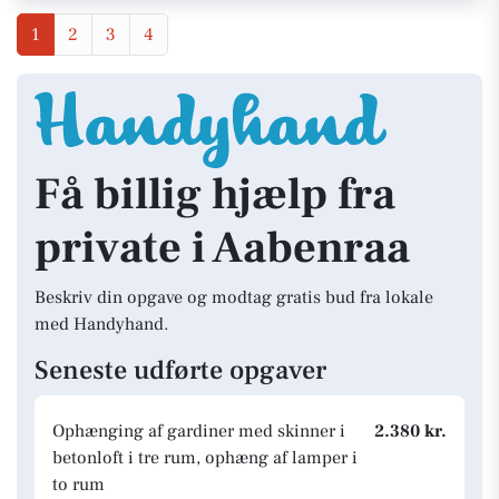
1
2
3
4
Få billig hjælp fra
private i Aabenraa
Beskriv din opgave og modtag gratis bud fra lokale
med Handyhand.
Seneste udførte opgaver
Ophænging af gardiner med skinner i
2.380 kr.
betonloft i tre rum, ophæng af lamper i
to rum