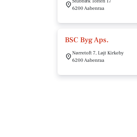
Stubbæk Toften 17
6200 Aabenraa
BSC Byg Aps.
Nørretoft 7, Løjt Kirkeby
6200 Aabenraa