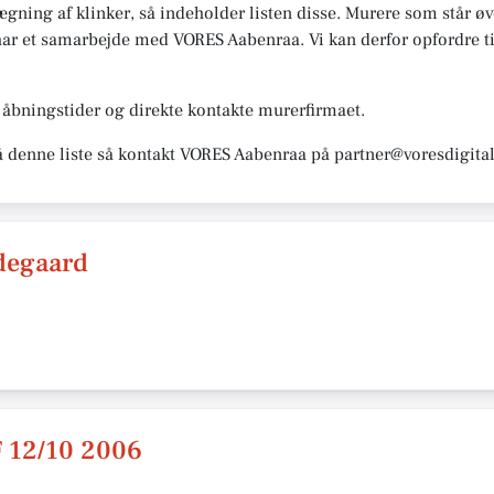
ægning af klinker, så indeholder listen disse. Murere som står øver
 har et samarbejde med VORES Aabenraa. Vi kan derfor opfordre til
åbningstider og direkte kontakte murerfirmaet.
å denne liste så kontakt VORES Aabenraa på partner@voresdigital
ndegaard
12/10 2006