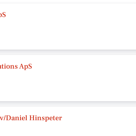
pS
utions ApS
 v/Daniel Hinspeter