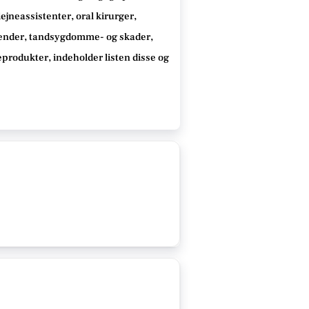
jneassistenter, oral kirurger,
tænder, tandsygdomme- og skader,
neprodukter
, indeholder listen disse
og