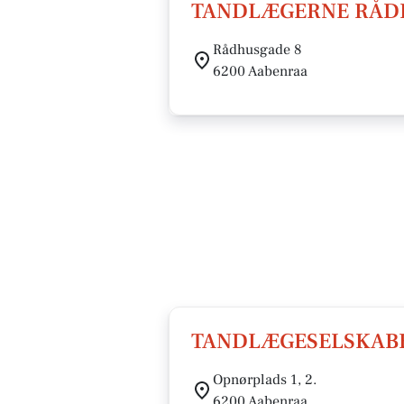
TANDLÆGERNE RÅDH
Rådhusgade 8
6200 Aabenraa
TANDLÆGESELSKABE
Opnørplads 1, 2.
6200 Aabenraa