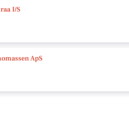
raa I/S
homassen ApS