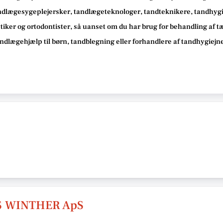
ndlægesygeplejersker, tandlægeteknologer, tandteknikere, tandhygie
iker og ortodontister, så
uanset om du har brug for behandling af 
tandlægehjælp til børn, tandblegning eller forhandlere af tandhygiej
S WINTHER ApS