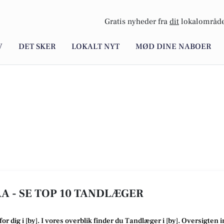
Gratis nyheder fra
dit
lokalområde
V
DET SKER
LOKALT NYT
MØD DINE NABOER
A - SE TOP 10 TANDLÆGER
for dig i [
by
]. I vores overblik finder du Tandlæger i [
by
].
Oversigten i