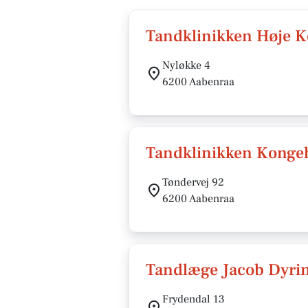
Tandklinikken Høje K
Nyløkke 4
6200 Aabenraa
Tandklinikken Konge
Tøndervej 92
6200 Aabenraa
Tandlæge Jacob Dyri
Frydendal 13