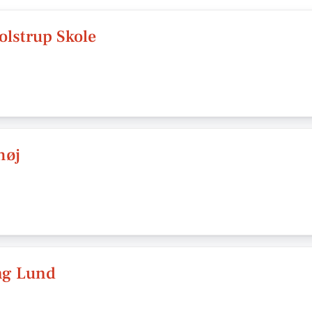
olstrup Skole
høj
ng Lund