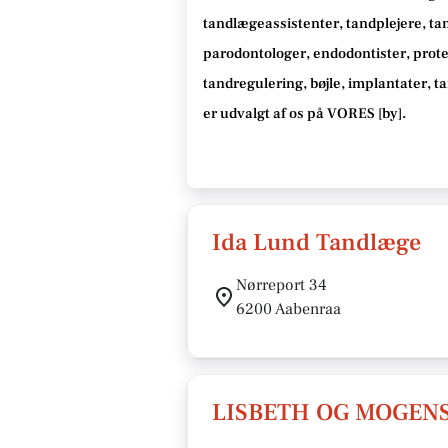
tandlægeassistenter, tandplejere, ta
parodontologer, endodontister, protet
tandregulering, bøjle, implantater, 
er udvalgt af os på VORES [
by
]
.
Ida Lund Tandlæge
Nørreport 34
6200 Aabenraa
LISBETH OG MOGEN