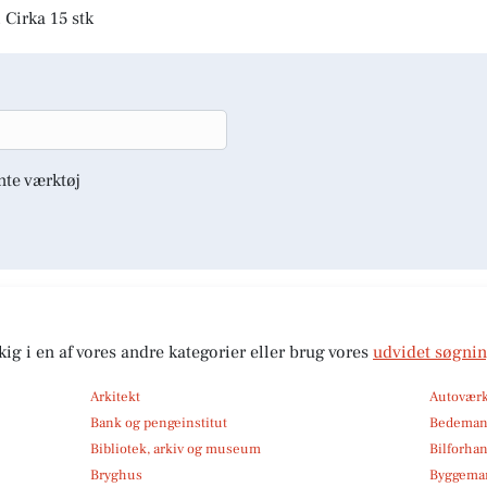
 Cirka 15 stk
nte værktøj
kig i en af vores andre kategorier eller brug vores
udvidet søgni
Arkitekt
Autoværk
Bank og pengeinstitut
Bedema
Bibliotek, arkiv og museum
Bilforha
Bryghus
Byggemar