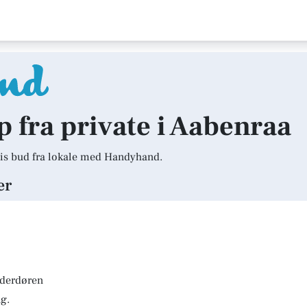
lp fra private i Aabenraa
is bud fra lokale med Handyhand.
er
lderdøren
g.