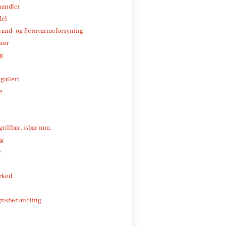
handler
del
, vand- og fjernvarmeforsyning
nør
ng
galleri
e
 grillbar, isbar mm.
ng
r
rked
gnsbehandling