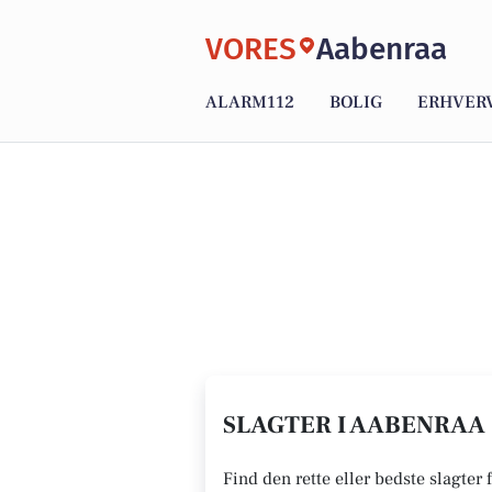
VORES
Aabenraa
ALARM112
BOLIG
ERHVER
SLAGTER I AABENRAA 
Find den rette eller bedste slagter 