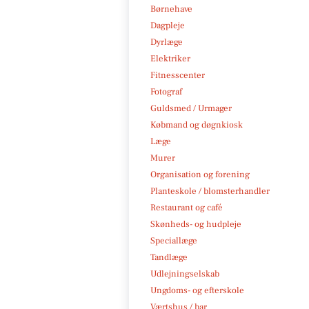
Børnehave
Dagpleje
Dyrlæge
Elektriker
Fitnesscenter
Fotograf
Guldsmed / Urmager
Købmand og døgnkiosk
Læge
Murer
Organisation og forening
Planteskole / blomsterhandler
Restaurant og café
Skønheds- og hudpleje
Speciallæge
Tandlæge
Udlejningselskab
Ungdoms- og efterskole
Værtshus / bar