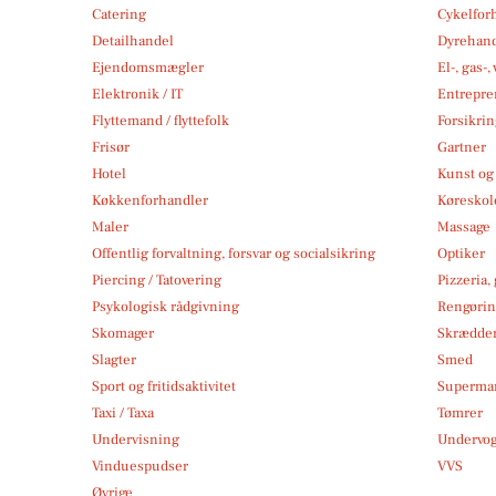
Catering
Cykelfor
Detailhandel
Dyrehan
Ejendomsmægler
El-, gas-
Elektronik / IT
Entrepre
Flyttemand / flyttefolk
Forsikri
Frisør
Gartner
Hotel
Kunst og 
Køkkenforhandler
Køreskol
Maler
Massage
Offentlig forvaltning, forsvar og socialsikring
Optiker
Piercing / Tatovering
Pizzeria,
Psykologisk rådgivning
Rengøri
Skomager
Skrædde
Slagter
Smed
Sport og fritidsaktivitet
Superma
Taxi / Taxa
Tømrer
Undervisning
Undervo
Vinduespudser
VVS
Øvrige