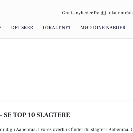
Gratis nyheder fra
dit
lokalområde
V
DET SKER
LOKALT NYT
MØD DINE NABOER
- SE TOP 10 SLAGTERE
for dig i Aabenraa. I vores overblik finder du slagter i Aabenraa.