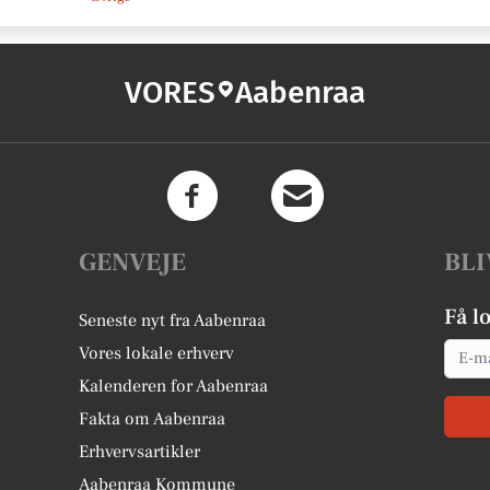
VORES
Aabenraa
GENVEJE
BLI
Få l
Seneste nyt fra Aabenraa
Email
Vores lokale erhverv
Kalenderen for Aabenraa
Fakta om Aabenraa
Erhvervsartikler
Aabenraa Kommune