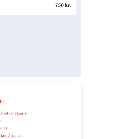
750 kr.
ng
.
sted / mekanik
nd
ndler
ked / trælast