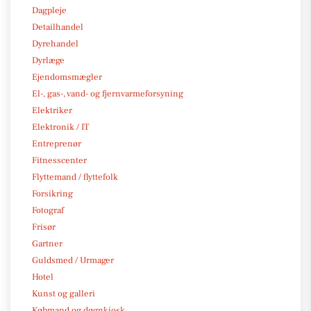
Dagpleje
Detailhandel
Dyrehandel
Dyrlæge
Ejendomsmægler
El-, gas-, vand- og fjernvarmeforsyning
Elektriker
Elektronik / IT
Entreprenør
Fitnesscenter
Flyttemand / flyttefolk
Forsikring
Fotograf
Frisør
Gartner
Guldsmed / Urmager
Hotel
Kunst og galleri
Købmand og døgnkiosk