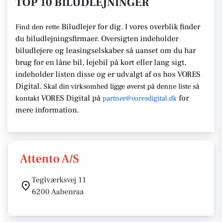
TOP 10 BILUDLEJNINGER
Biludlejer for dig. I vores overblik finder
Find den rette
du biludlejningsfirmaer.
Oversigten indeholder
biludlejere og leasingselskaber så uanset om du har
brug for en
låne bil, lejebil på kort eller lang sigt,
indeholder listen disse
og er udvalgt af os hos VORES
Digital.
Skal din virksomhed ligge
øverst på denne liste så
VORES Digital
på
for
kontakt
partner@voresdigital.dk
mere information.
Attento A/S
Teglværksvej 11
6200 Aabenraa