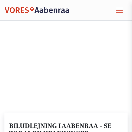
VORES
Aabenraa
BILUDLEJNING I AABENRAA - SE