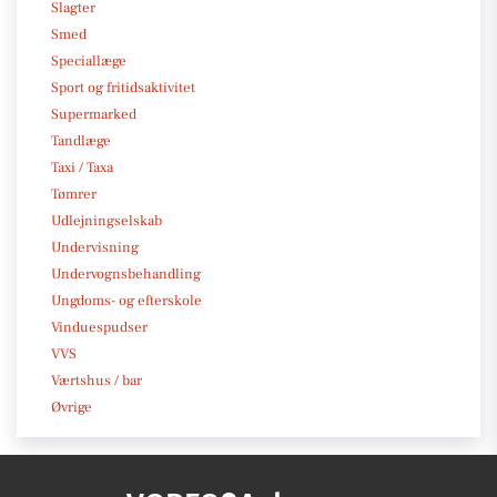
Slagter
Smed
Speciallæge
Sport og fritidsaktivitet
Supermarked
Tandlæge
Taxi / Taxa
Tømrer
Udlejningselskab
Undervisning
Undervognsbehandling
Ungdoms- og efterskole
Vinduespudser
VVS
Værtshus / bar
Øvrige