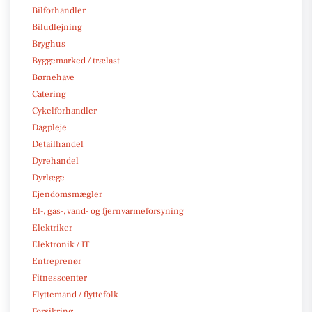
Bilforhandler
Biludlejning
Bryghus
Byggemarked / trælast
Børnehave
Catering
Cykelforhandler
Dagpleje
Detailhandel
Dyrehandel
Dyrlæge
Ejendomsmægler
El-, gas-, vand- og fjernvarmeforsyning
Elektriker
Elektronik / IT
Entreprenør
Fitnesscenter
Flyttemand / flyttefolk
Forsikring