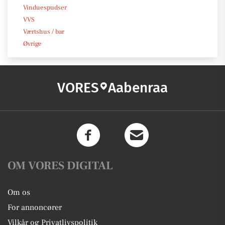
Vinduespudser
VVS
Værtshus / bar
Øvrige
VORES
Aabenraa
OM VORES DIGITAL
Om os
For annoncører
Vilkår og Privatlivspolitik