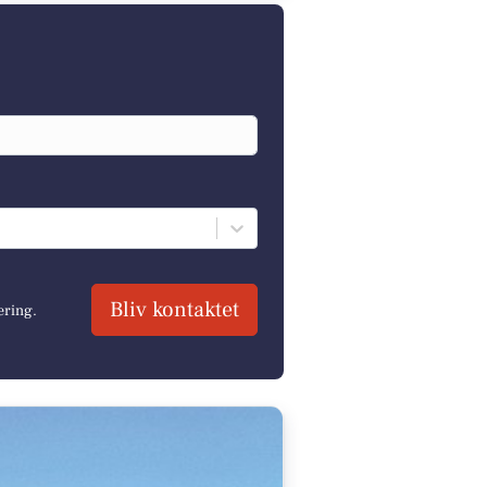
Bliv kontaktet
ering.