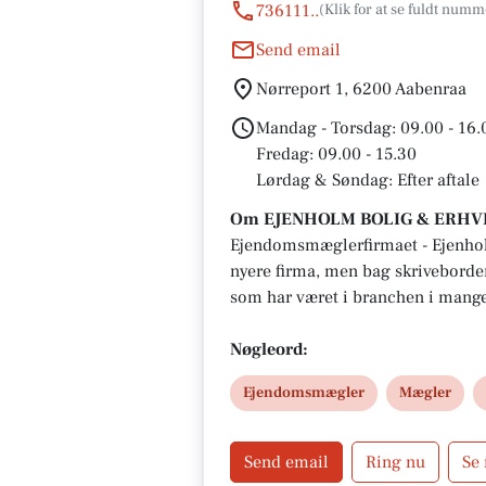
736111..
Send email
Nørreport 1, 6200 Aabenraa
Mandag - Torsdag: 09.00 - 16.
Fredag: 09.00 - 15.30
Lørdag & Søndag: Efter aftale
Om EJENHOLM BOLIG & ERHV
Ejendomsmæglerfirmaet - Ejenholm
nyere firma, men bag skriveborde
som har været i branchen i mange å
være din lokale uafhængige ejen
økonomisk bundet til hverken e
Nøgleord:
pengeinstitutter, derfor kan vi u
Ejendomsmægler
Mægler
om dine interesser.
Send email
Ring nu
Se