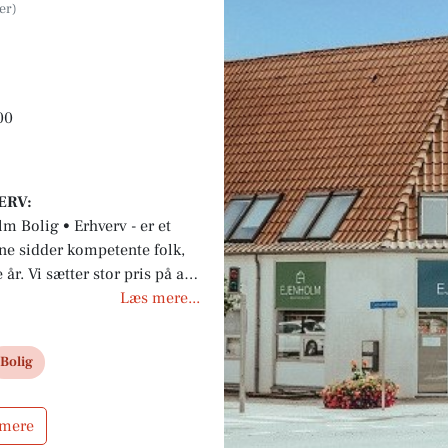
00
ERV:
 Bolig • Erhverv - er et
ne sidder kompetente folk,
r. Vi sætter stor pris på at
domsmægler. Vi er ikke
Læs mere...
jendomsmæglerkæder eller
delukkende koncentrere os
Bolig
 mere