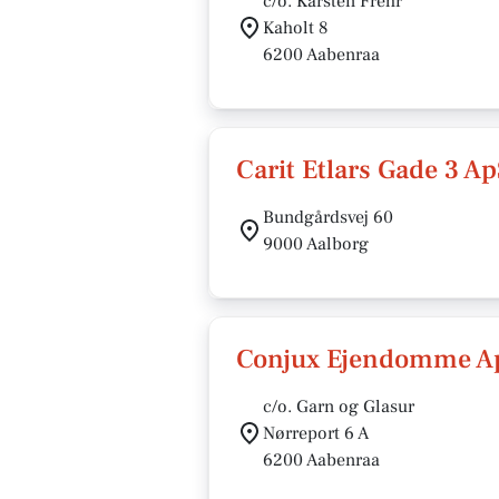
c/o. Karsten Frehr
Kaholt 8
6200 Aabenraa
Carit Etlars Gade 3 A
Bundgårdsvej 60
9000 Aalborg
Conjux Ejendomme A
c/o. Garn og Glasur
Nørreport 6 A
6200 Aabenraa