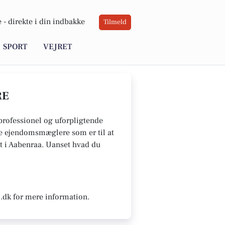
 -
direkte i din indbakke
Tilmeld
SPORT
VEJRET
RE
professionel og uforpligtende
 De ejendomsmæglere som er til at
vet i Aabenraa. Uanset hvad du
.dk for mere information.