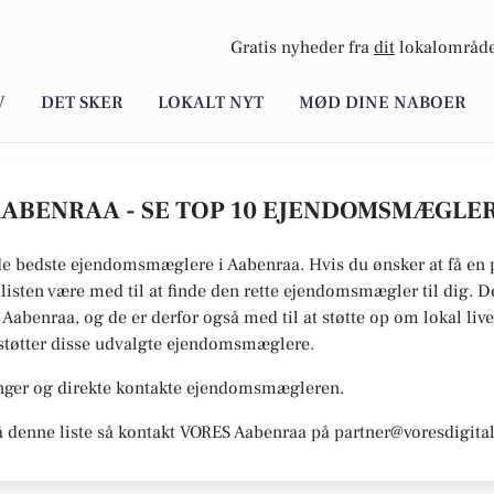
Gratis nyheder fra
dit
lokalområde
V
DET SKER
LOKALT NYT
MØD DINE NABOER
ABENRAA - SE TOP 10 EJENDOMSMÆGLE
 de bedste ejendomsmæglere i Aabenraa. Hvis du ønsker at få en 
n listen være med til at finde den rette ejendomsmægler til dig.
S Aabenraa, og de er derfor også med til at støtte op om lokal li
du støtter disse udvalgte ejendomsmæglere.
inger og direkte kontakte ejendomsmægleren.
å denne liste så kontakt VORES Aabenraa på partner@voresdigital