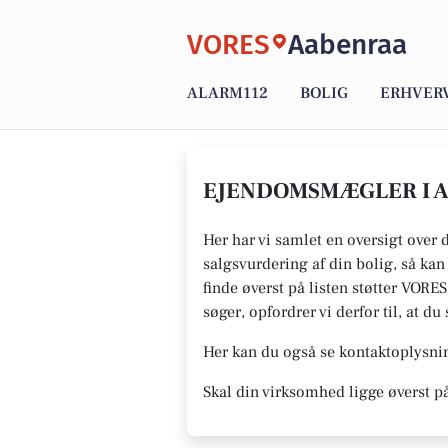
VORES
Aabenraa
ALARM112
BOLIG
ERHVER
EJENDOMSMÆGLER I A
Her har vi samlet en oversigt over
salgsvurdering af din bolig, så ka
finde øverst på listen støtter VORE
søger, opfordrer vi derfor til, at 
Her kan du også se kontaktoplysn
Skal din virksomhed ligge øverst p