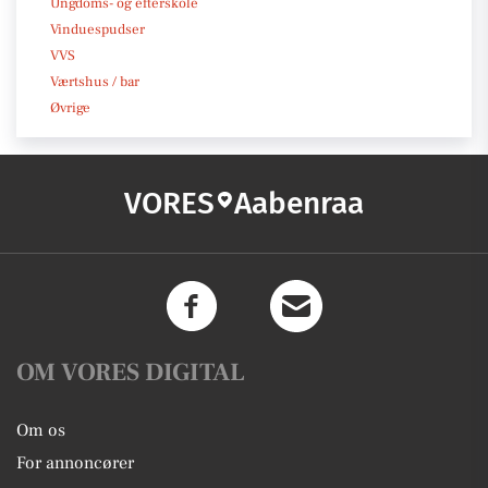
Ungdoms- og efterskole
Vinduespudser
VVS
Værtshus / bar
Øvrige
VORES
Aabenraa
OM VORES DIGITAL
Om os
For annoncører