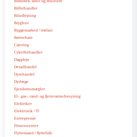
Bibliotek, arkiv og museum
Bilforhandler
Biludlejning
Bryghus
Byggemarked / trælast
Børnehave
Catering
Cykelforhandler
Dagpleje
Detailhandel
Dyrehandel
Dyrlæge
Ejendomsmægler
El-, gas-, vand- og fjernvarmeforsyning
Elektriker
Elektronik / IT
Entreprenør
Fitnesscenter
Flyttemand / flyttefolk